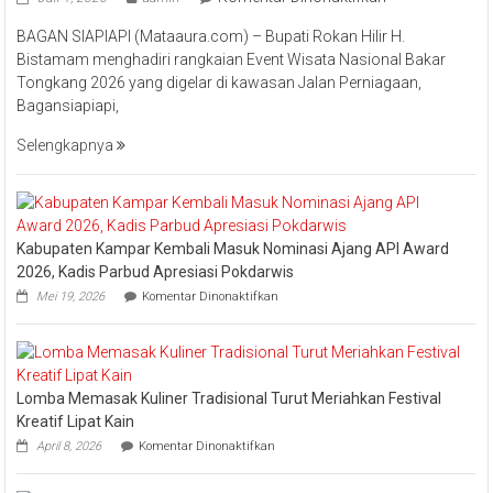
Bupati
BAGAN SIAPIAPI (Mataaura.com) – Bupati Rokan Hilir H.
Rokan
Bistamam menghadiri rangkaian Event Wisata Nasional Bakar
Hilir
Tongkang 2026 yang digelar di kawasan Jalan Perniagaan,
Bistamam
Bagansiapiapi,
Hadiri
Event
Selengkapnya
Nasional
Bakar
Tongkang
2026
Kabupaten Kampar Kembali Masuk Nominasi Ajang API Award
2026, Kadis Parbud Apresiasi Pokdarwis
pada
Mei 19, 2026
Komentar Dinonaktifkan
Kabupaten
Kampar
Kembali
Masuk
Nominasi
Lomba Memasak Kuliner Tradisional Turut Meriahkan Festival
Ajang
API
Kreatif Lipat Kain
Award
pada
April 8, 2026
Komentar Dinonaktifkan
2026,
Lomba
Kadis
Memasak
Parbud