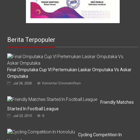
Berita Terpopuler
Final Omputaka Cup VI Pertemukan Laskar Omputaka Vs Askar
Omputaka
pada
Juli 26, 2026
Komentar Dinonaktifkan
Final
Omputaka
Cup
VI
Friendly Matches
Pertemukan
Started In Football League
Laskar
Juli 23, 2015
0
Omputaka
Vs
Askar
Omputaka
Cycling Competition In