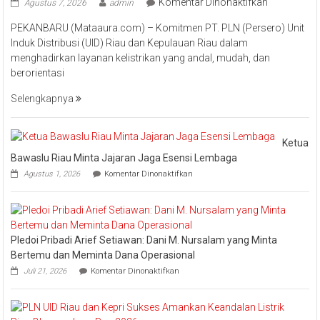
pada
Komentar Dinonaktifkan
Agustus 7, 2026
admin
Perkuat
PEKANBARU (Mataaura.com) – Komitmen PT. PLN (Persero) Unit
Transforma
Induk Distribusi (UID) Riau dan Kepulauan Riau dalam
Layanan,
menghadirkan layanan kelistrikan yang andal, mudah, dan
PLN
berorientasi
UID
Riau
Selengkapnya
Kepri
Raih
Pengharga
Ketua
Industry
Bawaslu Riau Minta Jajaran Jaga Esensi Lembaga
Marketing
pada
Agustus 1, 2026
Komentar Dinonaktifkan
Champion
Ketua
Bawaslu
2026
Riau
Minta
Jajaran
Pledoi Pribadi Arief Setiawan: Dani M. Nursalam yang Minta
Jaga
Esensi
Bertemu dan Meminta Dana Operasional
Lembaga
pada
Juli 21, 2026
Komentar Dinonaktifkan
Pledoi
Pribadi
Arief
Setiawan: