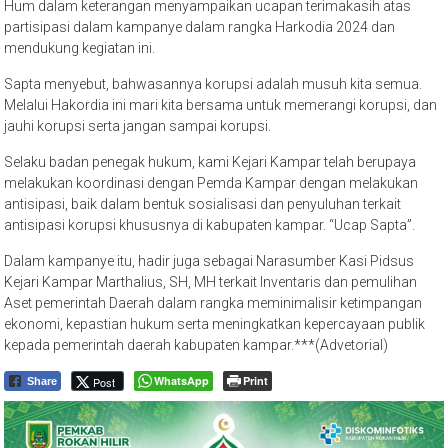
Hum dalam keterangan menyampaikan ucapan terimakasih atas
partisipasi dalam kampanye dalam rangka Harkodia 2024 dan
mendukung kegiatan ini.
Sapta menyebut, bahwasannya korupsi adalah musuh kita semua.
Melalui Hakordia ini mari kita bersama untuk memerangi korupsi, dan
jauhi korupsi serta jangan sampai korupsi.
Selaku badan penegak hukum, kami Kejari Kampar telah berupaya
melakukan koordinasi dengan Pemda Kampar dengan melakukan
antisipasi, baik dalam bentuk sosialisasi dan penyuluhan terkait
antisipasi korupsi khususnya di kabupaten kampar. “Ucap Sapta”.
Dalam kampanye itu, hadir juga sebagai Narasumber Kasi Pidsus
Kejari Kampar Marthalius, SH, MH terkait Inventaris dan pemulihan
Aset pemerintah Daerah dalam rangka meminimalisir ketimpangan
ekonomi, kepastian hukum serta meningkatkan kepercayaan publik
kepada pemerintah daerah kabupaten kampar.***(Advetorial)
WhatsApp
Print
Post
Share