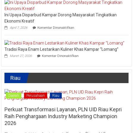
Kuliner
Apresiasi
Tradisional
Pokdarwis
Turut
Ini Upaya Disparbud Kampar Dorong Masyarakat Tingkatkan
Meriahkan
Festival
Ekonomi Kreatif
Kreatif
pada
April 7, 2026
Komentar Dinonaktifkan
Lipat
Ini
Kain
Upaya
Disparbud
Kampar
Tradisi Raya Enam Lestarikan Kuliner Khas Kampar “Lomang”
Dorong
pada
Masyarakat
Maret 27, 2026
Komentar Dinonaktifkan
Tradisi
Tingkatkan
Raya
Ekonomi
Enam
Kreatif
Lestarikan
Riau
Kuliner
Khas
Kampar
“Lomang”
Daerah
Perusahaan
Riau
Perkuat Transformasi Layanan, PLN UID Riau Kepri
Raih Penghargaan Industry Marketing Champion
2026