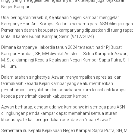
tinggi yang menggelar peringatannya. Tak terlepas juga Kejaksaan
Negeri Kampar.
Usai peringatan tersebut, Kejaksaan Negeri Kampar menggelar
Kampanye Hari Anti Korupsi Sedunia bersama para ASN dilingkungan
Pemerintah daerah kabupaten kampar yang dipusatkan di ruang rapat
lantai III kantor Bupati Kampar, Senin (9/12/2024)
Dimana kampanye Hakordia tahun 2024 tersebut, hadir Pj Bupati
Kampar Hambali, SE, MH diwakili Asisten III Setda Kampar Ir Azwan,
M. Si, di dampingi Kepala Kejaksaan Negeri Kampar Sapta Putra, SH,
M. Hum.
Dalam arahan singkatnya, Azwan menyampaikan apresiasi dan
terimakasih kepada Kejari Kampar yang selalu memberikan
pemahaman, penyuluhan dan sosialiasi hukum terkait anti korupsi
kepada pemerintah daerah kabupaten kampar.
Azwan berharap, dengan adanya kampanye ini semoga para ASN
dilingkungan pemda kampar dapat memahami semua aturan
khususnya terkait pengendalian aset daerah.”ucap Azwan”.
Sementara itu Kepala Kejaksaan Negeri Kampar Sapta Putra, SH, M.