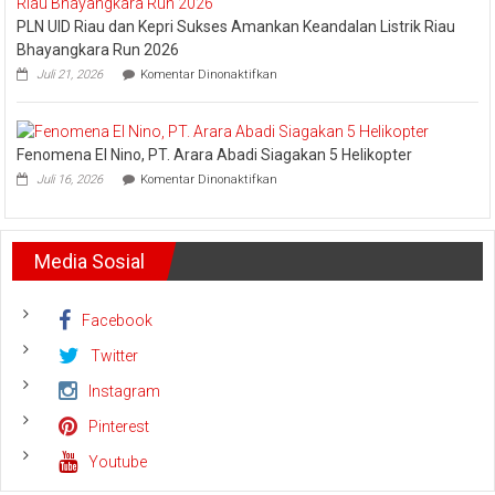
Dani
PLN UID Riau dan Kepri Sukses Amankan Keandalan Listrik Riau
M.
Nursalam
Bhayangkara Run 2026
yang
pada
Juli 21, 2026
Komentar Dinonaktifkan
Minta
PLN
Bertemu
UID
dan
Riau
Meminta
dan
Dana
Fenomena El Nino, PT. Arara Abadi Siagakan 5 Helikopter
Kepri
Operasional
pada
Sukses
Juli 16, 2026
Komentar Dinonaktifkan
Fenomena
Amankan
El
Keandalan
Nino,
Listrik
PT.
Riau
Media Sosial
Arara
Bhayangkara
Abadi
Run
Siagakan
2026
5
Facebook
Helikopter
Twitter
Instagram
Pinterest
Youtube