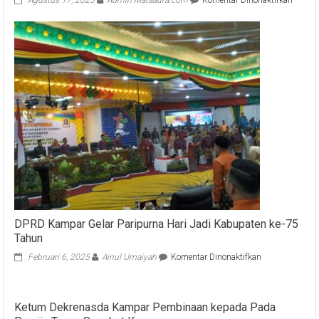
HUT
RI
ke-
78:
CSS
Ajak
Seluru
Masyar
Kampa
Miliki
Seman
Tinggi
Dalam
Mengg
Masa
Depan
DPRD Kampar Gelar Paripurna Hari Jadi Kabupaten ke-75
Tahun
pada
Februari 6, 2025
Ainul Umaiyah
Komentar Dinonaktifkan
DPRD
Kampar
Gelar
Ketum Dekrenasda Kampar Pembinaan kepada Pada
Paripurna