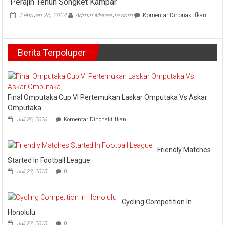
Perajin Tenun Songket Kampar
Hari
Jadi
pada
Februari 26, 2024
Admin Mataaura.com
Komentar Dinonaktifkan
Kabupaten
Ketum
ke-
Dekren
75
Kampa
Tahun
Berita Terpoluper
Pembi
kepada
Pada
Perajin
Tenun
Songke
Final Omputaka Cup VI Pertemukan Laskar Omputaka Vs Askar
Kampa
Omputaka
pada
Juli 26, 2026
Komentar Dinonaktifkan
Final
Omputaka
Cup
VI
Friendly Matches
Pertemukan
Started In Football League
Laskar
Juli 23, 2015
0
Omputaka
Vs
Askar
Omputaka
Cycling Competition In
Honolulu
Juli 23, 2015
0