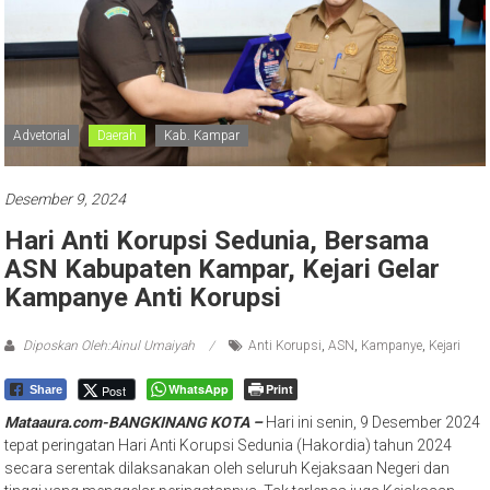
Advetorial
Daerah
Kab. Kampar
Desember 9, 2024
Hari Anti Korupsi Sedunia, Bersama
ASN Kabupaten Kampar, Kejari Gelar
Kampanye Anti Korupsi
Diposkan Oleh:Ainul Umaiyah
Anti Korupsi
,
ASN
,
Kampanye
,
Kejari
WhatsApp
Print
Post
Share
Mataaura.com-BANGKINANG KOTA –
Hari ini senin, 9 Desember 2024
tepat peringatan Hari Anti Korupsi Sedunia (Hakordia) tahun 2024
secara serentak dilaksanakan oleh seluruh Kejaksaan Negeri dan