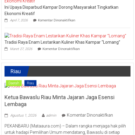
Turut
Ini Upaya Disparbud Kampar Dorong Masyarakat Tingkatkan
Meriahkan
Festival
Ekonomi Kreatif
Kreatif
pada
April 7, 2026
Komentar Dinonaktifkan
Lipat
Ini
Kain
Upaya
Disparbud
Kampar
Tradisi Raya Enam Lestarikan Kuliner Khas Kampar “Lomang”
Dorong
pada
Masyarakat
Maret 27, 2026
Komentar Dinonaktifkan
Tradisi
Tingkatkan
Raya
Ekonomi
Enam
Kreatif
Lestarikan
Riau
Kuliner
Khas
Kampar
Daerah
Riau
“Lomang”
Ketua Bawaslu Riau Minta Jajaran Jaga Esensi
Lembaga
pada
Komentar Dinonaktifkan
Agustus 1, 2026
admin
Ketua
PEKANBARU (Mataaura.com) – Dalam rangka menjaga hak pilih
Bawaslu
untuk hadapi Pemilihan Umum mendatang, Bawaslu di setiap
Riau