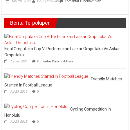
pada
Mei 20, 2025
Ainul Umaiyah
Komentar Dinonaktifkan
Bupati
Bengkalis,
Kasmarni
Berita Terpoluper
Ikuti
Sarasehan
Nasional
MPR
RI
Final Omputaka Cup VI Pertemukan Laskar Omputaka Vs Askar
Omputaka
pada
Juli 26, 2026
Komentar Dinonaktifkan
Final
Omputaka
Cup
VI
Friendly Matches
Pertemukan
Started In Football League
Laskar
Juli 23, 2015
0
Omputaka
Vs
Askar
Omputaka
Cycling Competition In
Honolulu
Juli 23, 2015
0