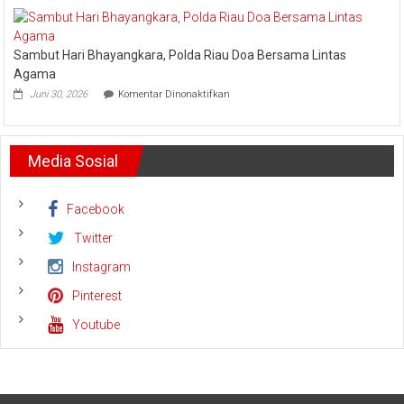
Nino,
Listrik
PT.
Riau
Arara
Bhayangkara
Sambut Hari Bhayangkara, Polda Riau Doa Bersama Lintas
Abadi
Run
Siagakan
2026
Agama
5
pada
Juni 30, 2026
Komentar Dinonaktifkan
Helikopter
Sambut
Hari
Bhayangkara,
Polda
Media Sosial
Riau
Doa
Bersama
Lintas
Facebook
Agama
Twitter
Instagram
Pinterest
Youtube