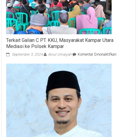
Terkait Galian C PT. KKU, Masyarakat Kampar Utara
Mediasi ke Polsek Kampar
pada
September 3, 2024
Ainul Umaiyah
Komentar Dinonaktifkan
Terkait
Galian
C
PT.
KKU,
Masyarakat
Kampar
Utara
Mediasi
ke
Polsek
Kampar