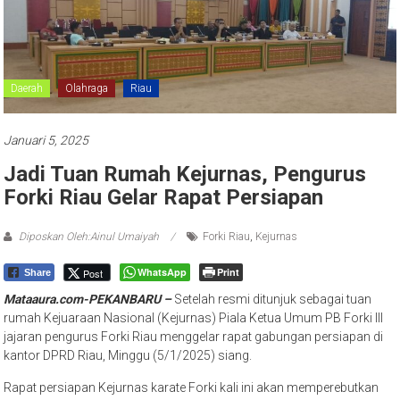
Daerah
Olahraga
Riau
Januari 5, 2025
Jadi Tuan Rumah Kejurnas, Pengurus
Forki Riau Gelar Rapat Persiapan
Diposkan Oleh:Ainul Umaiyah
Forki Riau
,
Kejurnas
WhatsApp
Print
Post
Share
Mataaura.com-PEKANBARU –
Setelah resmi ditunjuk sebagai tuan
rumah Kejuaraan Nasional (Kejurnas) Piala Ketua Umum PB Forki III
jajaran pengurus Forki Riau menggelar rapat gabungan persiapan di
kantor DPRD Riau, Minggu (5/1/2025) siang.
Rapat persiapan Kejurnas karate Forki kali ini akan memperebutkan