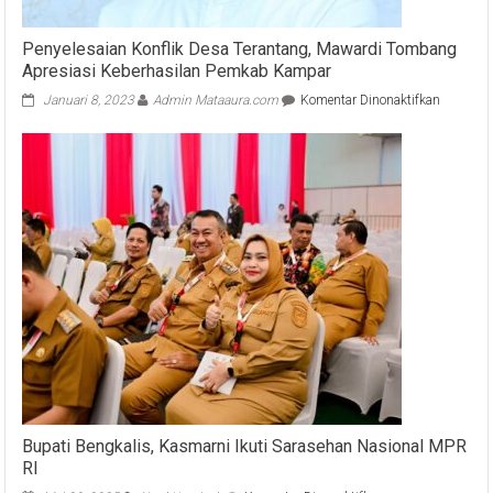
Penyelesaian Konflik Desa Terantang, Mawardi Tombang
Apresiasi Keberhasilan Pemkab Kampar
pada
Januari 8, 2023
Admin Mataaura.com
Komentar Dinonaktifkan
Penyeles
Konflik
Desa
Terantan
Mawardi
Tomban
Apresias
Keberhas
Pemkab
Kampar
Bupati Bengkalis, Kasmarni Ikuti Sarasehan Nasional MPR
RI