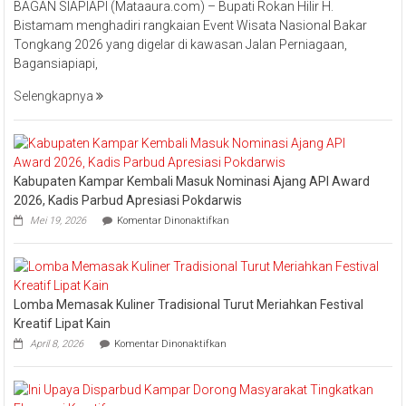
BAGAN SIAPIAPI (Mataaura.com) – Bupati Rokan Hilir H.
Rokan
Bistamam menghadiri rangkaian Event Wisata Nasional Bakar
Hilir
Tongkang 2026 yang digelar di kawasan Jalan Perniagaan,
Bistamam
Bagansiapiapi,
Hadiri
Event
Selengkapnya
Nasional
Bakar
Tongkang
2026
Kabupaten Kampar Kembali Masuk Nominasi Ajang API Award
2026, Kadis Parbud Apresiasi Pokdarwis
pada
Mei 19, 2026
Komentar Dinonaktifkan
Kabupaten
Kampar
Kembali
Masuk
Nominasi
Lomba Memasak Kuliner Tradisional Turut Meriahkan Festival
Ajang
API
Kreatif Lipat Kain
Award
pada
April 8, 2026
Komentar Dinonaktifkan
2026,
Lomba
Kadis
Memasak
Parbud
Kuliner
Apresiasi
Tradisional
Pokdarwis