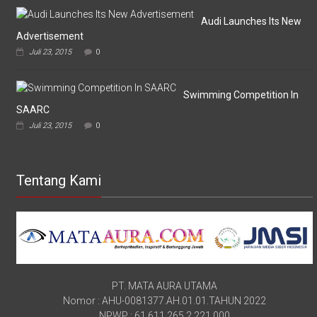
Audi Launches Its New
Advertisement
Juli 23, 2015
0
Swimming Competition In
SAARC
Juli 23, 2015
0
Tentang Kami
PT. MATA AURA UTAMA
Nomor : AHU-0081377.AH.01.01.TAHUN 2022
NPWP : 61.611.265.2.221.000