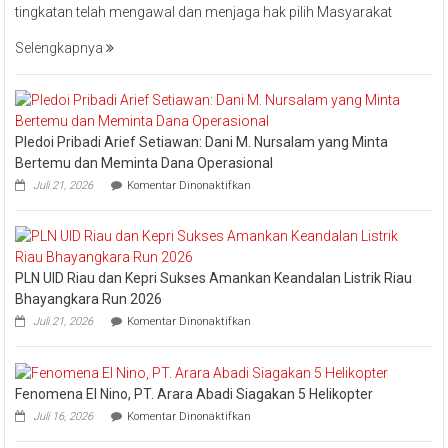
tingkatan telah mengawal dan menjaga hak pilih Masyarakat
Minta
Jajaran
Selengkapnya
Jaga
Esensi
Lembaga
Pledoi Pribadi Arief Setiawan: Dani M. Nursalam yang Minta
Bertemu dan Meminta Dana Operasional
pada
Juli 21, 2026
Komentar Dinonaktifkan
Pledoi
Pribadi
Arief
Setiawan:
Dani
PLN UID Riau dan Kepri Sukses Amankan Keandalan Listrik Riau
M.
Nursalam
Bhayangkara Run 2026
yang
pada
Juli 21, 2026
Komentar Dinonaktifkan
Minta
PLN
Bertemu
UID
dan
Riau
Meminta
dan
Dana
Fenomena El Nino, PT. Arara Abadi Siagakan 5 Helikopter
Kepri
Operasional
pada
Sukses
Juli 16, 2026
Komentar Dinonaktifkan
Fenomena
Amankan
El
Keandalan