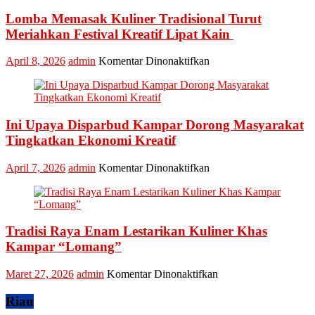
Masuk
Lomba Memasak Kuliner Tradisional Turut
Nominasi
Ajang
Meriahkan Festival Kreatif Lipat Kain
API
Award
pada
April 8, 2026
admin
Komentar Dinonaktifkan
2026,
Lomba
Kadis
Memasak
Parbud
Kuliner
Apresiasi
Tradisional
Pokdarwis
Ini Upaya Disparbud Kampar Dorong Masyarakat
Turut
Meriahkan
Tingkatkan Ekonomi Kreatif
Festival
Kreatif
pada
April 7, 2026
admin
Komentar Dinonaktifkan
Lipat
Ini
Kain
Upaya
Disparbud
Kampar
Tradisi Raya Enam Lestarikan Kuliner Khas
Dorong
Masyarakat
Kampar “Lomang”
Tingkatkan
Ekonomi
pada
Maret 27, 2026
admin
Komentar Dinonaktifkan
Kreatif
Tradisi
Raya
Riau
Enam