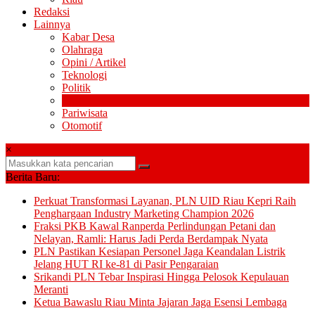
Redaksi
Lainnya
Kabar Desa
Olahraga
Opini / Artikel
Teknologi
Politik
Pendidikan
Pariwisata
Otomotif
×
Berita Baru:
Perkuat Transformasi Layanan, PLN UID Riau Kepri Raih
Penghargaan Industry Marketing Champion 2026
Fraksi PKB Kawal Ranperda Perlindungan Petani dan
Nelayan, Ramli: Harus Jadi Perda Berdampak Nyata
PLN Pastikan Kesiapan Personel Jaga Keandalan Listrik
Jelang HUT RI ke-81 di Pasir Pengaraian
Srikandi PLN Tebar Inspirasi Hingga Pelosok Kepulauan
Meranti
Ketua Bawaslu Riau Minta Jajaran Jaga Esensi Lembaga