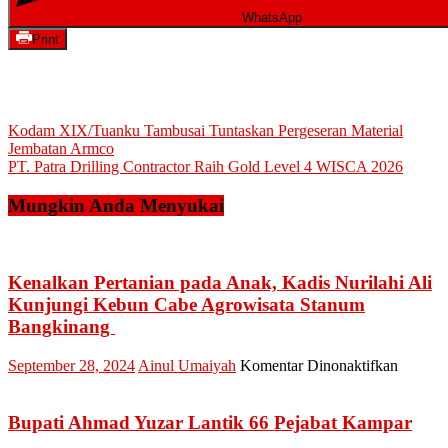
WhatsApp
Print
Navigasi
Kodam XIX/Tuanku Tambusai Tuntaskan Pergeseran Material
Jembatan Armco
pos
PT. Patra Drilling Contractor Raih Gold Level 4 WISCA 2026
Mungkin Anda Menyukai
Kenalkan Pertanian pada Anak, Kadis Nurilahi Ali
Kunjungi Kebun Cabe Agrowisata Stanum
Bangkinang
pada
September 28, 2024
Ainul Umaiyah
Komentar Dinonaktifkan
Kenalk
Pertani
pada
Bupati Ahmad Yuzar Lantik 66 Pejabat Kampar
Anak,