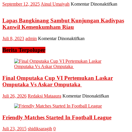
Kadis
pada
September 12, 2025
Ainul Umaiyah
Komentar Dinonaktifkan
Nurilah
Bupati
Ali
Ahmad
Kunjun
Yuzar
Lapas Bangkinang Sambut Kunjungan Kadivpas
Kebun
Lantik
Kanwil Kemenkumham Riau
Cabe
66
Agrowi
Pejabat
pada
Juli 8, 2023
admin
Komentar Dinonaktifkan
Stanum
Kampar
Lapas
Bangki
Bangkinang
Berita Terpoluper
Sambut
Kunjungan
Kadivpas
Kanwil
Kemenkumham
Final Omputaka Cup VI Pertemukan Laskar
Riau
Omputaka Vs Askar Omputaka
pada
Juli 26, 2026
Redaksi Mataaura
Komentar Dinonaktifkan
Final
Omputaka
Cup
Friendly Matches Started In Football League
VI
Pertemukan
Laskar
Juli 23, 2015
shidiksaragih
0