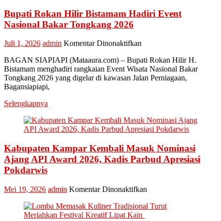
Bupati Rokan Hilir Bistamam Hadiri Event
Nasional Bakar Tongkang 2026
pada
Juli 1, 2026
admin
Komentar Dinonaktifkan
Bupati
BAGAN SIAPIAPI (Mataaura.com) – Bupati Rokan Hilir H.
Rokan
Bistamam menghadiri rangkaian Event Wisata Nasional Bakar
Hilir
Tongkang 2026 yang digelar di kawasan Jalan Perniagaan,
Bistamam
Bagansiapiapi,
Hadiri
Event
Selengkapnya
Nasional
Bakar
Tongkang
2026
Kabupaten Kampar Kembali Masuk Nominasi
Ajang API Award 2026, Kadis Parbud Apresiasi
Pokdarwis
pada
Mei 19, 2026
admin
Komentar Dinonaktifkan
Kabupaten
Kampar
Kembali