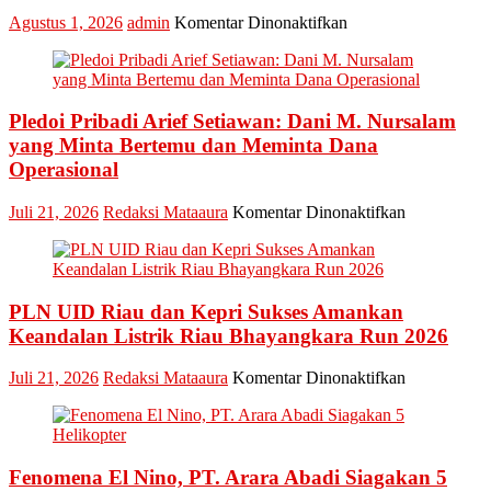
pada
Agustus 1, 2026
admin
Komentar Dinonaktifkan
Ketua
Bawaslu
Riau
Minta
Pledoi Pribadi Arief Setiawan: Dani M. Nursalam
Jajaran
Jaga
yang Minta Bertemu dan Meminta Dana
Esensi
Operasional
Lembaga
pada
Juli 21, 2026
Redaksi Mataaura
Komentar Dinonaktifkan
Pledoi
Pribadi
Arief
Setiawan:
PLN UID Riau dan Kepri Sukses Amankan
Dani
M.
Keandalan Listrik Riau Bhayangkara Run 2026
Nursalam
yang
pada
Juli 21, 2026
Redaksi Mataaura
Komentar Dinonaktifkan
Minta
PLN
Bertemu
UID
dan
Riau
Meminta
dan
Dana
Fenomena El Nino, PT. Arara Abadi Siagakan 5
Kepri
Operasional