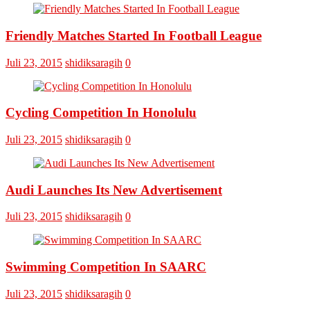
Omputaka
Cup
Friendly Matches Started In Football League
VI
Pertemukan
Laskar
Juli 23, 2015
shidiksaragih
0
Omputaka
Vs
Askar
Omputaka
Cycling Competition In Honolulu
Juli 23, 2015
shidiksaragih
0
Audi Launches Its New Advertisement
Juli 23, 2015
shidiksaragih
0
Swimming Competition In SAARC
Juli 23, 2015
shidiksaragih
0