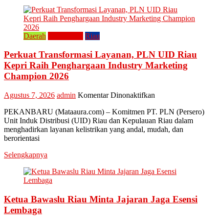
Lestarikan
Kuliner
Khas
Kampar
Daerah
Perusahaan
Riau
“Lomang”
Perkuat Transformasi Layanan, PLN UID Riau
Kepri Raih Penghargaan Industry Marketing
Champion 2026
pada
Agustus 7, 2026
admin
Komentar Dinonaktifkan
Perkuat
PEKANBARU (Mataaura.com) – Komitmen PT. PLN (Persero)
Transformasi
Unit Induk Distribusi (UID) Riau dan Kepulauan Riau dalam
Layanan,
menghadirkan layanan kelistrikan yang andal, mudah, dan
PLN
berorientasi
UID
Riau
Selengkapnya
Kepri
Raih
Penghargaan
Industry
Marketing
Ketua Bawaslu Riau Minta Jajaran Jaga Esensi
Champion
Lembaga
2026