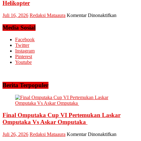
Sukses
Helikopter
Amankan
Keandalan
pada
Juli 16, 2026
Redaksi Mataaura
Komentar Dinonaktifkan
Listrik
Fenomena
Riau
El
Media Sosial
Bhayangkar
Nino,
Run
PT.
Facebook
2026
Arara
Twitter
Abadi
Instagram
Siagakan
Pinterest
5
Youtube
Helikopter
Berita Terpopuler
Final Omputaka Cup VI Pertemukan Laskar
Omputaka Vs Askar Omputaka
pada
Juli 26, 2026
Redaksi Mataaura
Komentar Dinonaktifkan
Final