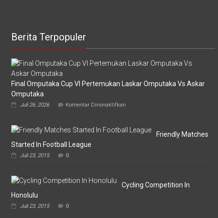
Berita Terpopuler
Final Omputaka Cup VI Pertemukan Laskar Omputaka Vs Askar
Omputaka
pada
Juli 26, 2026
Komentar Dinonaktifkan
Final
Omputaka
Cup
VI
Friendly Matches
Pertemukan
Started In Football League
Laskar
Juli 23, 2015
0
Omputaka
Vs
Askar
Omputaka
Cycling Competition In
Honolulu
Juli 23, 2015
0