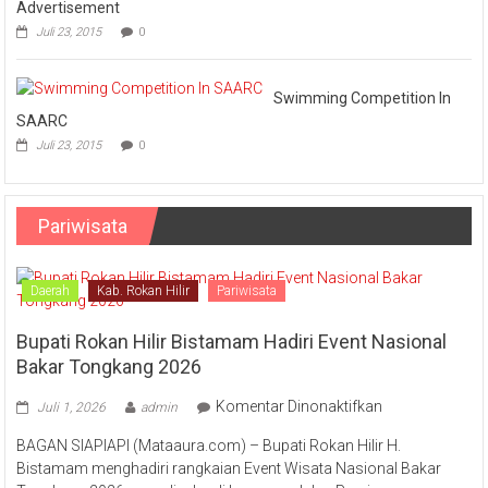
Advertisement
Juli 23, 2015
0
Swimming Competition In
SAARC
Juli 23, 2015
0
Pariwisata
Daerah
Kab. Rokan Hilir
Pariwisata
Bupati Rokan Hilir Bistamam Hadiri Event Nasional
Bakar Tongkang 2026
pada
Komentar Dinonaktifkan
Juli 1, 2026
admin
Bupati
BAGAN SIAPIAPI (Mataaura.com) – Bupati Rokan Hilir H.
Rokan
Bistamam menghadiri rangkaian Event Wisata Nasional Bakar
Hilir