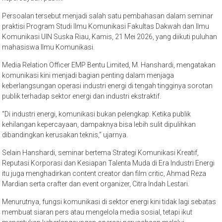
Persoalan tersebut menjadi salah satu pembahasan dalam seminar
praktisi Program Studi Ilmu Komunikasi Fakultas Dakwah dan Ilmu
Komunikasi UIN Suska Riau, Kamis, 21 Mei 2026, yang diikuti puluhan
mahasiswa Ilmu Komunikasi.
Media Relation Officer EMP Bentu Limited, M. Hanshardi, mengatakan
komunikasi kini menjadi bagian penting dalam menjaga
keberlangsungan operasi industri energi di tengah tingginya sorotan
publik terhadap sektor energi dan industri ekstraktif.
“Di industri energi, komunikasi bukan pelengkap. Ketika publik
kehilangan kepercayaan, dampaknya bisa lebih sulit dipulihkan
dibandingkan kerusakan teknis,” ujarnya.
Selain Hanshardi, seminar bertema Strategi Komunikasi Kreatif,
Reputasi Korporasi dan Kesiapan Talenta Muda di Era Industri Energi
itu juga menghadirkan content creator dan film critic, Ahmad Reza
Mardian serta crafter dan event organizer, Citra Indah Lestari.
Menurutnya, fungsi komunikasi di sektor energi kini tidak lagi sebatas
membuat siaran pers atau mengelola media sosial, tetapi ikut