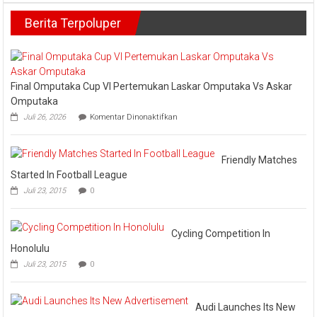
Kota
:
Bangkina
Berita Terpoluper
Konsisten
Nomor
3
Pertanda
Konsekuen
Membangu
Final Omputaka Cup VI Pertemukan Laskar Omputaka Vs Askar
Kampar
Omputaka
pada
Juli 26, 2026
Komentar Dinonaktifkan
Final
Omputaka
Cup
VI
Friendly Matches
Pertemukan
Started In Football League
Laskar
Juli 23, 2015
0
Omputaka
Vs
Askar
Omputaka
Cycling Competition In
Honolulu
Juli 23, 2015
0
Audi Launches Its New