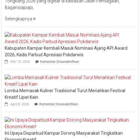
Tongkang 2026 yang digelar di kawasan Jalan Perniagaan,
Bistamam
Bagansiapiapi,
Hadiri
Event
Selengkapnya
Nasional
Bakar
Tongkang
2026
Kabupaten Kampar Kembali Masuk Nominasi Ajang API Award
2026, Kadis Parbud Apresiasi Pokdarwis
pada
Mei 19, 2026
Komentar Dinonaktifkan
Kabupaten
Kampar
Kembali
Masuk
Nominasi
Lomba Memasak Kuliner Tradisional Turut Meriahkan Festival
Ajang
API
Kreatif Lipat Kain
Award
pada
April 8, 2026
Komentar Dinonaktifkan
2026,
Lomba
Kadis
Memasak
Parbud
Kuliner
Apresiasi
Tradisional
Pokdarwis
Turut
Ini Upaya Disparbud Kampar Dorong Masyarakat Tingkatkan
Meriahkan
Festival
Ekonomi Kreatif