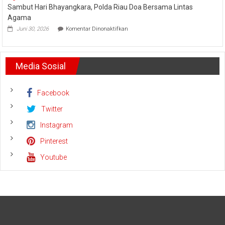
Sambut Hari Bhayangkara, Polda Riau Doa Bersama Lintas
Abadi
Run
Siagakan
2026
Agama
5
pada
Juni 30, 2026
Komentar Dinonaktifkan
Helikopter
Sambut
Hari
Bhayangkara,
Polda
Media Sosial
Riau
Doa
Bersama
Lintas
Facebook
Agama
Twitter
Instagram
Pinterest
Youtube