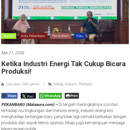
Daerah
Kota Pekanbaru
Pendidikan
Riau
Mei 21, 2026
Ketika Industri Energi Tak Cukup Bicara
Produksi!
Diposkan Oleh:admin
Energi
,
Industri
,
Produksi
WhatsApp
Print
Post
Share
PEKANBARU (Mataaura.com) –
Di tengah meningkatnya sorotan
terhadap isu lingkungan dan transisi energi, industri energi kini
menghadapi tantangan baru yang tidak lagi semata berkaitan dengan
produksi dan aspek teknis operasi, tetapi juga kemampuan menjaga
kepercayaan publik.