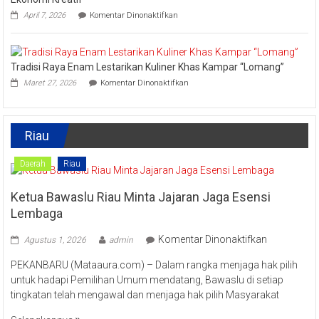
Kreatif
pada
April 7, 2026
Komentar Dinonaktifkan
Lipat
Ini
Kain
Upaya
Disparbud
Kampar
Tradisi Raya Enam Lestarikan Kuliner Khas Kampar “Lomang”
Dorong
pada
Masyarakat
Maret 27, 2026
Komentar Dinonaktifkan
Tradisi
Tingkatkan
Raya
Ekonomi
Enam
Kreatif
Lestarikan
Riau
Kuliner
Khas
Kampar
Daerah
Riau
“Lomang”
Ketua Bawaslu Riau Minta Jajaran Jaga Esensi
Lembaga
pada
Komentar Dinonaktifkan
Agustus 1, 2026
admin
Ketua
PEKANBARU (Mataaura.com) – Dalam rangka menjaga hak pilih
Bawaslu
untuk hadapi Pemilihan Umum mendatang, Bawaslu di setiap
Riau
tingkatan telah mengawal dan menjaga hak pilih Masyarakat
Minta
Jajaran