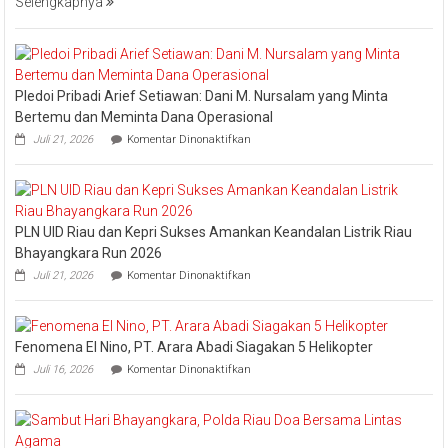
Selengkapnya
Jaga
Esensi
Lembaga
Pledoi Pribadi Arief Setiawan: Dani M. Nursalam yang Minta
Bertemu dan Meminta Dana Operasional
pada
Juli 21, 2026
Komentar Dinonaktifkan
Pledoi
Pribadi
Arief
Setiawan:
Dani
PLN UID Riau dan Kepri Sukses Amankan Keandalan Listrik Riau
M.
Nursalam
Bhayangkara Run 2026
yang
pada
Juli 21, 2026
Komentar Dinonaktifkan
Minta
PLN
Bertemu
UID
dan
Riau
Meminta
dan
Dana
Fenomena El Nino, PT. Arara Abadi Siagakan 5 Helikopter
Kepri
Operasional
pada
Sukses
Juli 16, 2026
Komentar Dinonaktifkan
Fenomena
Amankan
El
Keandalan
Nino,
Listrik
PT.
Riau
Arara
Bhayangkara