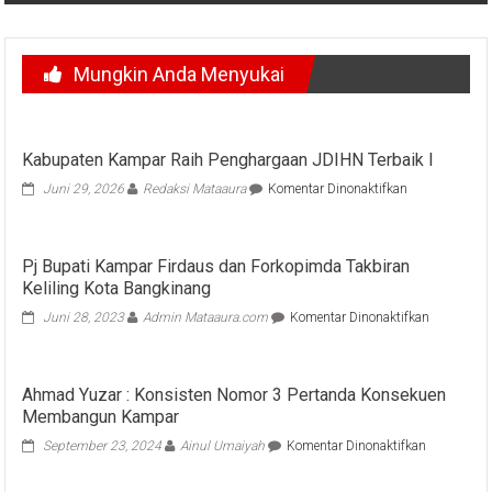
Mungkin Anda Menyukai
Kabupaten Kampar Raih Penghargaan JDIHN Terbaik I
pada
Juni 29, 2026
Redaksi Mataaura
Komentar Dinonaktifkan
Kabupaten
Kampar
Raih
Pj Bupati Kampar Firdaus dan Forkopimda Takbiran
Penghargaan
Keliling Kota Bangkinang
JDIHN
Terbaik
pada
Juni 28, 2023
Admin Mataaura.com
Komentar Dinonaktifkan
I
Pj
Bupati
Kampar
Ahmad Yuzar : Konsisten Nomor 3 Pertanda Konsekuen
Firdaus
Membangun Kampar
dan
Forkopimd
pada
September 23, 2024
Ainul Umaiyah
Komentar Dinonaktifkan
Takbiran
Ahmad
Keliling
Yuzar