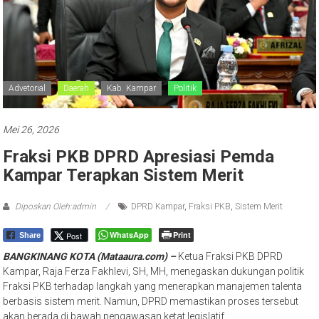
Advetorial
Daerah
Kab. Kampar
Politik
Mei 26, 2026
Fraksi PKB DPRD Apresiasi Pemda
Kampar Terapkan Sistem Merit
Diposkan Oleh:admin
DPRD Kampar
,
Fraksi PKB
,
Sistem Merit
WhatsApp
Print
Post
Share
BANGKINANG KOTA (Mataaura.com) –
Ketua Fraksi PKB DPRD
Kampar, Raja Ferza Fakhlevi, SH, MH, menegaskan dukungan politik
Fraksi PKB terhadap langkah yang menerapkan manajemen talenta
berbasis sistem merit. Namun, DPRD memastikan proses tersebut
akan berada di bawah pengawasan ketat legislatif.