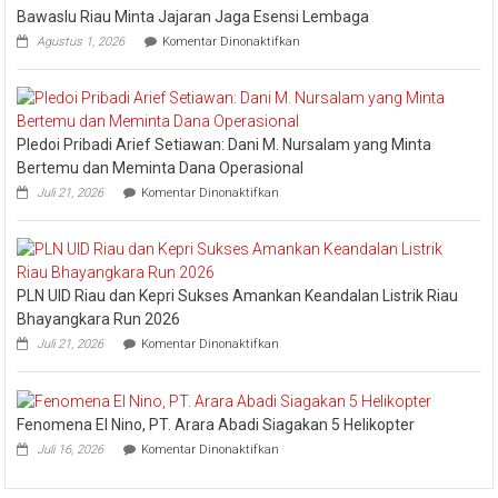
Industry
Bawaslu Riau Minta Jajaran Jaga Esensi Lembaga
Marketing
pada
Agustus 1, 2026
Komentar Dinonaktifkan
Champion
Ketua
Bawaslu
2026
Riau
Minta
Jajaran
Pledoi Pribadi Arief Setiawan: Dani M. Nursalam yang Minta
Jaga
Esensi
Bertemu dan Meminta Dana Operasional
Lembaga
pada
Juli 21, 2026
Komentar Dinonaktifkan
Pledoi
Pribadi
Arief
Setiawan:
Dani
PLN UID Riau dan Kepri Sukses Amankan Keandalan Listrik Riau
M.
Nursalam
Bhayangkara Run 2026
yang
pada
Juli 21, 2026
Komentar Dinonaktifkan
Minta
PLN
Bertemu
UID
dan
Riau
Meminta
dan
Dana
Fenomena El Nino, PT. Arara Abadi Siagakan 5 Helikopter
Kepri
Operasional
pada
Sukses
Juli 16, 2026
Komentar Dinonaktifkan
Fenomena
Amankan
El
Keandalan
Nino,