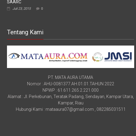
SAARC
Juli 23, 2015
0
Tentang Kami
PT. MATA AURA UTAMA
Nomor : AHU-0081377.AH.01.01.TAHUN 2022
NPWP : 61.611.265.2.221.000
Alamat : Jl. Perkebunan, Teratak Padang, Sendayan, Kampar Utara,
Kampar, Riau
Hubungi Kami : mataaura07@gmail.com , 082285031511