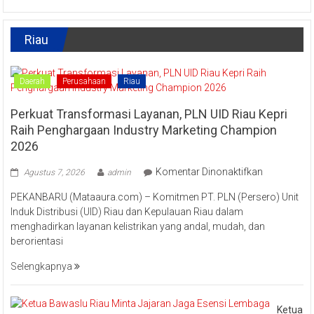
Raya
Ekonomi
Enam
Kreatif
Lestarikan
Riau
Kuliner
Khas
Kampar
“Lomang”
Daerah
Perusahaan
Riau
Perkuat Transformasi Layanan, PLN UID Riau Kepri
Raih Penghargaan Industry Marketing Champion
2026
pada
Komentar Dinonaktifkan
Agustus 7, 2026
admin
Perkuat
PEKANBARU (Mataaura.com) – Komitmen PT. PLN (Persero) Unit
Transforma
Induk Distribusi (UID) Riau dan Kepulauan Riau dalam
Layanan,
menghadirkan layanan kelistrikan yang andal, mudah, dan
PLN
berorientasi
UID
Riau
Selengkapnya
Kepri
Raih
Pengharga
Ketua