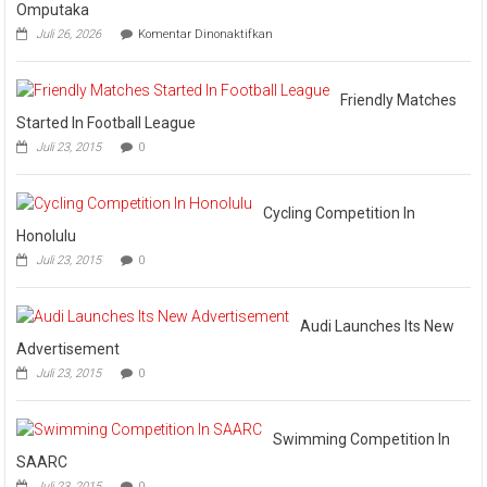
Usia
Omputaka
di
pada
Juli 26, 2026
Komentar Dinonaktifkan
Bawah
Final
Umur
Omputaka
Cup
19
VI
Friendly Matches
Tahun
Pertemukan
Started In Football League
Laskar
Juli 23, 2015
0
Omputaka
Vs
Askar
Omputaka
Cycling Competition In
Honolulu
Juli 23, 2015
0
Audi Launches Its New
Advertisement
Juli 23, 2015
0
Swimming Competition In
SAARC
Juli 23, 2015
0