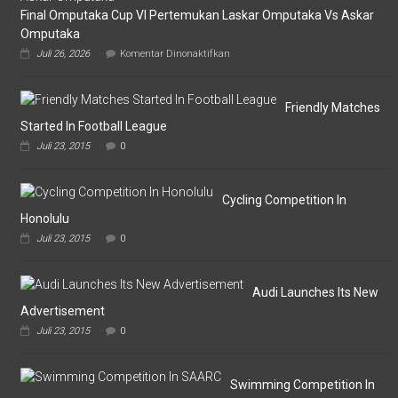
Final Omputaka Cup VI Pertemukan Laskar Omputaka Vs Askar
Omputaka
pada
Juli 26, 2026
Komentar Dinonaktifkan
Final
Omputaka
Cup
VI
Friendly Matches
Pertemukan
Started In Football League
Laskar
Juli 23, 2015
0
Omputaka
Vs
Askar
Omputaka
Cycling Competition In
Honolulu
Juli 23, 2015
0
Audi Launches Its New
Advertisement
Juli 23, 2015
0
Swimming Competition In