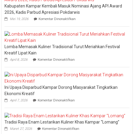
Kabupaten Kampar Kembali Masuk Nominasi Ajang API Award
2026, Kadis Parbud Apresiasi Pokdarwis
pada
Mei 19, 2026
Komentar Dinonaktifkan
Kabupaten
Kampar
Kembali
Masuk
Nominasi
Lomba Memasak Kuliner Tradisional Turut Meriahkan Festival
Ajang
API
Kreatif Lipat Kain
Award
pada
April 8, 2026
Komentar Dinonaktifkan
2026,
Lomba
Kadis
Memasak
Parbud
Kuliner
Apresiasi
Tradisional
Pokdarwis
Turut
Ini Upaya Disparbud Kampar Dorong Masyarakat Tingkatkan
Meriahkan
Festival
Ekonomi Kreatif
Kreatif
pada
April 7, 2026
Komentar Dinonaktifkan
Lipat
Ini
Kain
Upaya
Disparbud
Kampar
Tradisi Raya Enam Lestarikan Kuliner Khas Kampar “Lomang”
Dorong
pada
Masyarakat
Maret 27, 2026
Komentar Dinonaktifkan
Tradisi
Tingkatkan