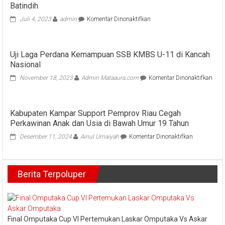
Batindih
pada
Juli 4, 2023
admin
Komentar Dinonaktifkan
Panwascam
Rumbio
Jaya
Uji Laga Perdana Kemampuan SSB KMBS U-11 di Kancah
Lantik
Nasional
PAW
PKD
pad
November 18, 2023
Admin Mataaura.com
Komentar Dinonaktifkan
Desa
Uji
Batang
Laga
Batindih
Perd
Kabupaten Kampar Support Pemprov Riau Cegah
Kem
Perkawinan Anak dan Usia di Bawah Umur 19 Tahun
SSB
KMB
pada
Desember 11, 2024
Ainul Umaiyah
Komentar Dinonaktifkan
U-
Kabupaten
11
Kampar
di
Support
Kan
Berita Terpoluper
Pemprov
Nasi
Riau
Cegah
Perkawinan
Anak
dan
Final Omputaka Cup VI Pertemukan Laskar Omputaka Vs Askar