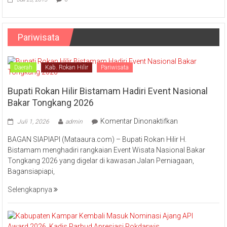
Pariwisata
Daerah
Kab. Rokan Hilir
Pariwisata
Bupati Rokan Hilir Bistamam Hadiri Event Nasional
Bakar Tongkang 2026
pada
Komentar Dinonaktifkan
Juli 1, 2026
admin
Bupati
BAGAN SIAPIAPI (Mataaura.com) – Bupati Rokan Hilir H.
Rokan
Bistamam menghadiri rangkaian Event Wisata Nasional Bakar
Hilir
Tongkang 2026 yang digelar di kawasan Jalan Perniagaan,
Bistamam
Bagansiapiapi,
Hadiri
Event
Selengkapnya
Nasional
Bakar
Tongkang
2026