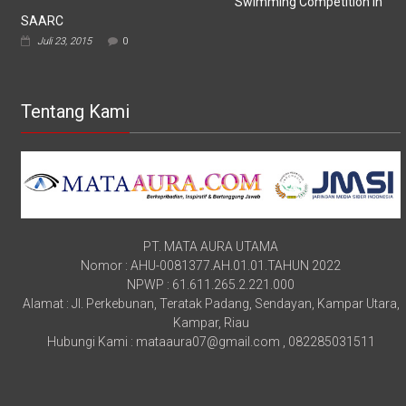
Swimming Competition In
SAARC
Juli 23, 2015
0
Tentang Kami
PT. MATA AURA UTAMA
Nomor : AHU-0081377.AH.01.01.TAHUN 2022
NPWP : 61.611.265.2.221.000
Alamat : Jl. Perkebunan, Teratak Padang, Sendayan, Kampar Utara,
Kampar, Riau
Hubungi Kami : mataaura07@gmail.com , 082285031511