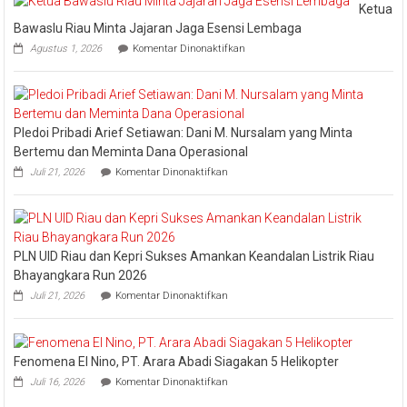
Pengharga
Ketua
Industry
Bawaslu Riau Minta Jajaran Jaga Esensi Lembaga
Marketing
pada
Agustus 1, 2026
Komentar Dinonaktifkan
Champion
Ketua
Bawaslu
2026
Riau
Minta
Jajaran
Pledoi Pribadi Arief Setiawan: Dani M. Nursalam yang Minta
Jaga
Esensi
Bertemu dan Meminta Dana Operasional
Lembaga
pada
Juli 21, 2026
Komentar Dinonaktifkan
Pledoi
Pribadi
Arief
Setiawan:
Dani
PLN UID Riau dan Kepri Sukses Amankan Keandalan Listrik Riau
M.
Nursalam
Bhayangkara Run 2026
yang
pada
Juli 21, 2026
Komentar Dinonaktifkan
Minta
PLN
Bertemu
UID
dan
Riau
Meminta
dan
Dana
Fenomena El Nino, PT. Arara Abadi Siagakan 5 Helikopter
Kepri
Operasional
pada
Sukses
Juli 16, 2026
Komentar Dinonaktifkan
Fenomena
Amankan
El