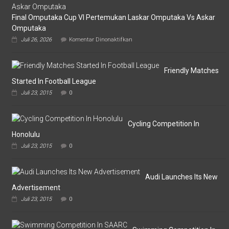
Final Omputaka Cup VI Pertemukan Laskar Omputaka Vs Askar
Omputaka
pada
Juli 26, 2026
Komentar Dinonaktifkan
Final
Omputaka
Cup
VI
Friendly Matches
Pertemukan
Started In Football League
Laskar
Juli 23, 2015
0
Omputaka
Vs
Askar
Omputaka
Cycling Competition In
Honolulu
Juli 23, 2015
0
Audi Launches Its New
Advertisement
Juli 23, 2015
0