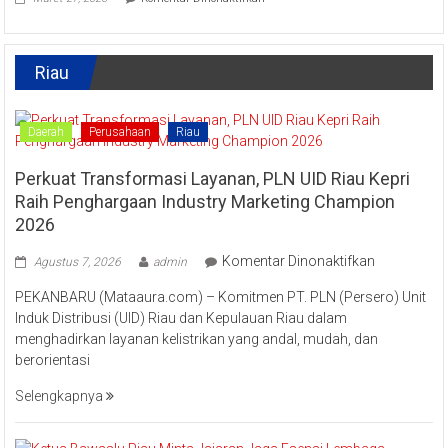
Tradisi
Tingkatkan
Raya
Ekonomi
Enam
Kreatif
Lestarikan
Riau
Kuliner
Khas
Kampar
“Lomang”
Daerah
Perusahaan
Riau
Perkuat Transformasi Layanan, PLN UID Riau Kepri
Raih Penghargaan Industry Marketing Champion
2026
pada
Komentar Dinonaktifkan
Agustus 7, 2026
admin
Perkuat
PEKANBARU (Mataaura.com) – Komitmen PT. PLN (Persero) Unit
Transforma
Induk Distribusi (UID) Riau dan Kepulauan Riau dalam
Layanan,
menghadirkan layanan kelistrikan yang andal, mudah, dan
PLN
berorientasi
UID
Riau
Selengkapnya
Kepri
Raih