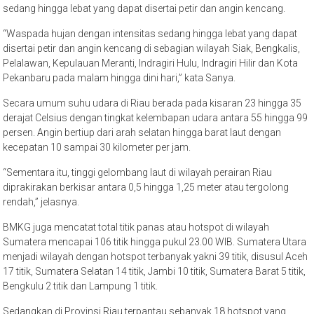
sedang hingga lebat yang dapat disertai petir dan angin kencang.
“Waspada hujan dengan intensitas sedang hingga lebat yang dapat
disertai petir dan angin kencang di sebagian wilayah Siak, Bengkalis,
Pelalawan, Kepulauan Meranti, Indragiri Hulu, Indragiri Hilir dan Kota
Pekanbaru pada malam hingga dini hari,” kata Sanya.
Secara umum suhu udara di Riau berada pada kisaran 23 hingga 35
derajat Celsius dengan tingkat kelembapan udara antara 55 hingga 99
persen. Angin bertiup dari arah selatan hingga barat laut dengan
kecepatan 10 sampai 30 kilometer per jam.
“Sementara itu, tinggi gelombang laut di wilayah perairan Riau
diprakirakan berkisar antara 0,5 hingga 1,25 meter atau tergolong
rendah,” jelasnya.
BMKG juga mencatat total titik panas atau hotspot di wilayah
Sumatera mencapai 106 titik hingga pukul 23.00 WIB. Sumatera Utara
menjadi wilayah dengan hotspot terbanyak yakni 39 titik, disusul Aceh
17 titik, Sumatera Selatan 14 titik, Jambi 10 titik, Sumatera Barat 5 titik,
Bengkulu 2 titik dan Lampung 1 titik.
Sedangkan di Provinsi Riau terpantau sebanyak 18 hotspot yang