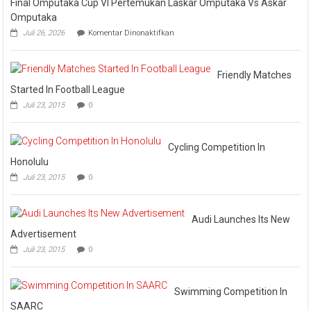
KPU
Final Omputaka Cup VI Pertemukan Laskar Omputaka Vs Askar
Kampar
Omputaka
pada
Juli 26, 2026
Komentar Dinonaktifkan
Final
Omputaka
Cup
VI
Friendly Matches
Pertemukan
Started In Football League
Laskar
Juli 23, 2015
0
Omputaka
Vs
Askar
Omputaka
Cycling Competition In
Honolulu
Juli 23, 2015
0
Audi Launches Its New
Advertisement
Juli 23, 2015
0
Swimming Competition In
SAARC