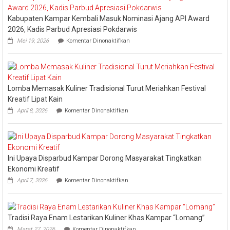
2026
Kabupaten Kampar Kembali Masuk Nominasi Ajang API Award
2026, Kadis Parbud Apresiasi Pokdarwis
pada
Mei 19, 2026
Komentar Dinonaktifkan
Kabupaten
Kampar
Kembali
Masuk
Nominasi
Lomba Memasak Kuliner Tradisional Turut Meriahkan Festival
Ajang
API
Kreatif Lipat Kain
Award
pada
April 8, 2026
Komentar Dinonaktifkan
2026,
Lomba
Kadis
Memasak
Parbud
Kuliner
Apresiasi
Tradisional
Pokdarwis
Turut
Ini Upaya Disparbud Kampar Dorong Masyarakat Tingkatkan
Meriahkan
Festival
Ekonomi Kreatif
Kreatif
pada
April 7, 2026
Komentar Dinonaktifkan
Lipat
Ini
Kain
Upaya
Disparbud
Kampar
Tradisi Raya Enam Lestarikan Kuliner Khas Kampar “Lomang”
Dorong
pada
Masyarakat
Maret 27, 2026
Komentar Dinonaktifkan