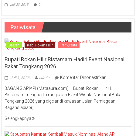
Juli 23, 2015
0
Pariwisata
Daerah
Kab. Rokan Hilir
Pariwisata
Bupati Rokan Hilir Bistamam Hadiri Event Nasional
Bakar Tongkang 2026
pada
Komentar Dinonaktifkan
Juli 1, 2026
admin
Bupati
BAGAN SIAPIAPI (Mataaura.com) – Bupati Rokan Hilir H.
Rokan
Bistamam menghadiri rangkaian Event Wisata Nasional Bakar
Hilir
Tongkang 2026 yang digelar di kawasan Jalan Perniagaan,
Bistamam
Bagansiapiapi,
Hadiri
Event
Selengkapnya
Nasional
Bakar
Tongkang