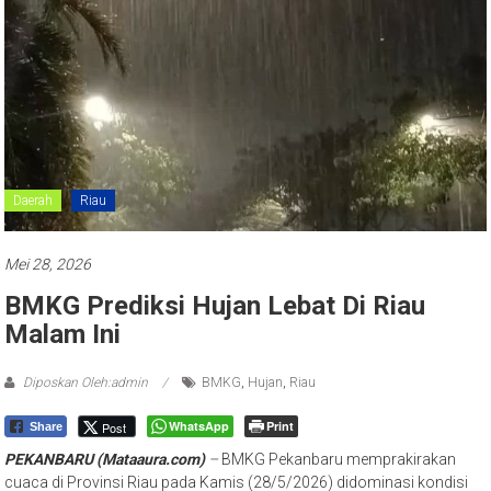
Daerah
Riau
Mei 28, 2026
BMKG Prediksi Hujan Lebat Di Riau
Malam Ini
Diposkan Oleh:admin
BMKG
,
Hujan
,
Riau
WhatsApp
Print
Post
Share
PEKANBARU (Mataaura.com)
–
BMKG Pekanbaru memprakirakan
cuaca di Provinsi Riau pada Kamis (28/5/2026) didominasi kondisi