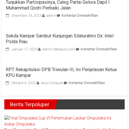
Tunjukkan Partisipasinya, Caleg Partai Gelora Dapil I
Muhammad Qodri Perbaiki Jalan
pada
Desember 24, 2023
admin
Komentar Dinonaktifkan
Tunjukkan
Partisipasinya,
Caleg
Sekda Kampar Sambut Kunjungan Silaturahmi Dir. Intel
Partai
Polda Riau
Gelora
Dapil
pada
Januari 17, 2023
Admin Mataaura.com
Komentar Dinonaktifkan
I
Sekda
Muhammad
Kampa
Qodri
Sambu
Perbaiki
RPT Rekapitulasi DPB Triwulan III, Ini Penjelasan Ketua
Kunjun
Jalan
KPU Kampar
Silatur
Dir.
pada
Oktober 6, 2025
Ainul Umaiyah
Komentar Dinonaktifkan
Intel
RPT
Polda
Rekapitulasi
Riau
DPB
Berita Terpoluper
Triwulan
III,
Ini
Penjelasan
Ketua