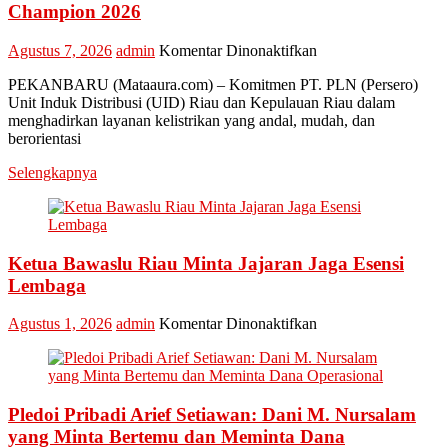
Champion 2026
pada
Agustus 7, 2026
admin
Komentar Dinonaktifkan
Perkuat
PEKANBARU (Mataaura.com) – Komitmen PT. PLN (Persero)
Transformasi
Unit Induk Distribusi (UID) Riau dan Kepulauan Riau dalam
Layanan,
menghadirkan layanan kelistrikan yang andal, mudah, dan
PLN
berorientasi
UID
Riau
Selengkapnya
Kepri
Raih
Penghargaan
Industry
Marketing
Ketua Bawaslu Riau Minta Jajaran Jaga Esensi
Champion
Lembaga
2026
pada
Agustus 1, 2026
admin
Komentar Dinonaktifkan
Ketua
Bawaslu
Riau
Minta
Pledoi Pribadi Arief Setiawan: Dani M. Nursalam
Jajaran
Jaga
yang Minta Bertemu dan Meminta Dana