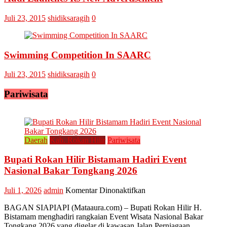
Juli 23, 2015
shidiksaragih
0
Swimming Competition In SAARC
Juli 23, 2015
shidiksaragih
0
Pariwisata
Daerah
Kab. Rokan Hilir
Pariwisata
Bupati Rokan Hilir Bistamam Hadiri Event
Nasional Bakar Tongkang 2026
pada
Juli 1, 2026
admin
Komentar Dinonaktifkan
Bupati
BAGAN SIAPIAPI (Mataaura.com) – Bupati Rokan Hilir H.
Rokan
Bistamam menghadiri rangkaian Event Wisata Nasional Bakar
Hilir
Tongkang 2026 yang digelar di kawasan Jalan Perniagaan,
Bistamam