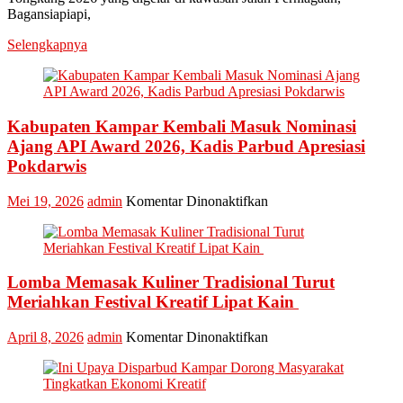
Bagansiapiapi,
Hadiri
Event
Selengkapnya
Nasional
Bakar
Tongkang
2026
Kabupaten Kampar Kembali Masuk Nominasi
Ajang API Award 2026, Kadis Parbud Apresiasi
Pokdarwis
pada
Mei 19, 2026
admin
Komentar Dinonaktifkan
Kabupaten
Kampar
Kembali
Masuk
Lomba Memasak Kuliner Tradisional Turut
Nominasi
Ajang
Meriahkan Festival Kreatif Lipat Kain
API
Award
pada
April 8, 2026
admin
Komentar Dinonaktifkan
2026,
Lomba
Kadis
Memasak
Parbud
Kuliner
Apresiasi
Tradisional