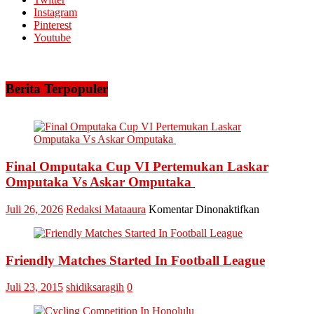
Abadi
Instagram
Siagakan
Pinterest
5
Youtube
Helikopter
Berita Terpopuler
Final Omputaka Cup VI Pertemukan Laskar
Omputaka Vs Askar Omputaka
pada
Juli 26, 2026
Redaksi Mataaura
Komentar Dinonaktifkan
Final
Omputaka
Cup
Friendly Matches Started In Football League
VI
Pertemukan
Laskar
Juli 23, 2015
shidiksaragih
0
Omputaka
Vs