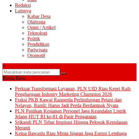
Redaksi
Lainnya
Kabar Desa
Olahraga
Opini / Artikel
Teknologi
Politik
Pendidikan
Pariwisata
Otomotif
×
Berita Baru:
Perkuat Transformasi Layanan, PLN UID Riau Kepri Raih
Penghargaan Industry Marketing Champion 2026
Fraksi PKB Kawal Ranperda Perlindungan Petani dan
Nelayan, Ramli: Harus Jadi Perda Berdampak Nyata
PLN Pastikan Kesiapan Personel Jaga Keandalan Listrik
Jelang HUT RI ke-81 di Pasir Pengaraian
Srikandi PLN Tebar Inspirasi Hingga Pelosok Kepulauan
Meranti
Ketua Bawaslu Riau Minta Jajaran Jaga Esensi Lembaga