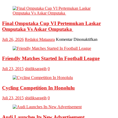
Final Omputaka Cup VI Pertemukan Laskar
Omputaka Vs Askar Omputaka
pada
Juli 26, 2026
Redaksi Mataaura
Komentar Dinonaktifkan
Final
Omputaka
Cup
Friendly Matches Started In Football League
VI
Pertemukan
Laskar
Juli 23, 2015
shidiksaragih
0
Omputaka
Vs
Askar
Omputaka
Cycling Competition In Honolulu
Juli 23, 2015
shidiksaragih
0
Audi Launches Its New Advertisement