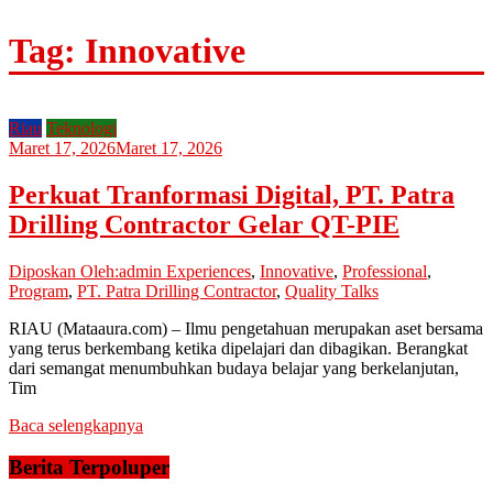
Tag: Innovative
Riau
Teknologi
Maret 17, 2026
Maret 17, 2026
Perkuat Tranformasi Digital, PT. Patra
Drilling Contractor Gelar QT-PIE
Diposkan Oleh:admin
Experiences
,
Innovative
,
Professional
,
Program
,
PT. Patra Drilling Contractor
,
Quality Talks
RIAU (Mataaura.com) – Ilmu pengetahuan merupakan aset bersama
yang terus berkembang ketika dipelajari dan dibagikan. Berangkat
dari semangat menumbuhkan budaya belajar yang berkelanjutan,
Tim
Baca selengkapnya
Berita Terpoluper