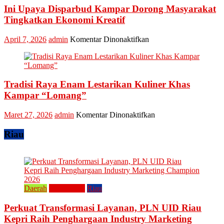
Pokdarwis
Ini Upaya Disparbud Kampar Dorong Masyarakat
Turut
Meriahkan
Tingkatkan Ekonomi Kreatif
Festival
Kreatif
pada
April 7, 2026
admin
Komentar Dinonaktifkan
Lipat
Ini
Kain
Upaya
Disparbud
Kampar
Tradisi Raya Enam Lestarikan Kuliner Khas
Dorong
Masyarakat
Kampar “Lomang”
Tingkatkan
Ekonomi
pada
Maret 27, 2026
admin
Komentar Dinonaktifkan
Kreatif
Tradisi
Raya
Riau
Enam
Lestarikan
Kuliner
Khas
Kampar
“Lomang”
Daerah
Perusahaan
Riau
Perkuat Transformasi Layanan, PLN UID Riau
Kepri Raih Penghargaan Industry Marketing