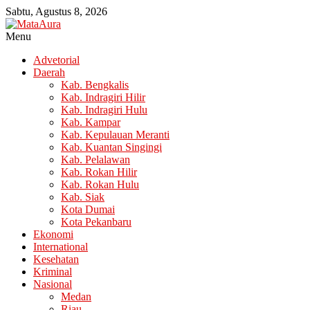
Lompat
Sabtu, Agustus 8, 2026
ke
konten
Menu
MataAura
Advetorial
Daerah
Berkepribadia,
Kab. Bengkalis
Inspiratif
Kab. Indragiri Hilir
&
Kab. Indragiri Hulu
Bertanggung
Kab. Kampar
Jawab
Kab. Kepulauan Meranti
Kab. Kuantan Singingi
Kab. Pelalawan
Kab. Rokan Hilir
Kab. Rokan Hulu
Kab. Siak
Kota Dumai
Kota Pekanbaru
Ekonomi
International
Kesehatan
Kriminal
Nasional
Medan
Riau