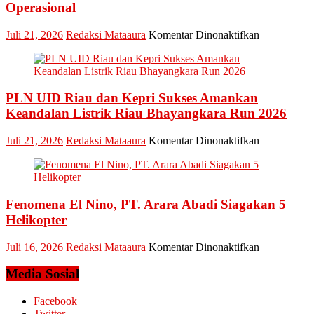
Esensi
Operasional
Lembaga
pada
Juli 21, 2026
Redaksi Mataaura
Komentar Dinonaktifkan
Pledoi
Pribadi
Arief
Setiawan:
PLN UID Riau dan Kepri Sukses Amankan
Dani
M.
Keandalan Listrik Riau Bhayangkara Run 2026
Nursalam
yang
pada
Juli 21, 2026
Redaksi Mataaura
Komentar Dinonaktifkan
Minta
PLN
Bertemu
UID
dan
Riau
Meminta
dan
Dana
Fenomena El Nino, PT. Arara Abadi Siagakan 5
Kepri
Operasional
Sukses
Helikopter
Amankan
Keandalan
pada
Juli 16, 2026
Redaksi Mataaura
Komentar Dinonaktifkan
Listrik
Fenomena
Riau
El
Media Sosial
Bhayangkar
Nino,
Run
PT.
Facebook
2026
Arara
Twitter