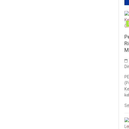
P
R
M
Di
PE
(P
Ke
ke
Se