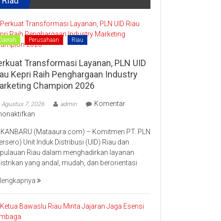
Riau
Kampar
“Lomang”
Daerah
Perusahaan
Riau
erkuat Transformasi Layanan, PLN UID
iau Kepri Raih Penghargaan Industry
arketing Champion 2026
Komentar
Agustus 7, 2026
admin
pada
nonaktifkan
Perkuat
KANBARU (Mataaura.com) – Komitmen PT. PLN
Transformasi
ersero) Unit Induk Distribusi (UID) Riau dan
Layanan,
pulauan Riau dalam menghadirkan layanan
PLN
listrikan yang andal, mudah, dan berorientasi
UID
Riau
lengkapnya
Kepri
Raih
Penghargaan
Industry