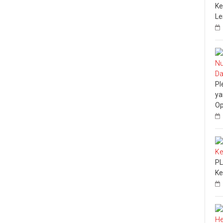
Ke
L
Pl
ya
Op
PL
Ke