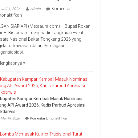
Komentar
Juli 1, 2026
admin
pada
nonaktifkan
Bupati
GAN SIAPIAPI (Mataaura.com) – Bupati Rokan
Rokan
lir H. Bistamam menghadiri rangkaian Event
Hilir
sata Nasional Bakar Tongkang 2026 yang
Bistamam
gelar di kawasan Jalan Perniagaan,
Hadiri
gansiapiapi,
Event
Nasional
lengkapnya
Bakar
Tongkang
2026
bupaten Kampar Kembali Masuk Nominasi
ang API Award 2026, Kadis Parbud Apresiasi
kdarwis
pada
Mei 19, 2026
Komentar Dinonaktifkan
Kabupaten
Kampar
Kembali
Masuk