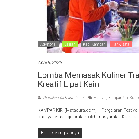
Advetorial
Daerah
Kab. Kampar
Pariwisata
April 8, 2026
Lomba Memasak Kuliner Trad
Kreatif Lipat Kain
Diposkan Oleh:admin
Festival
,
Kampar Kiri
,
Kulin
KAMPAR KIRI (Mataaura.com) – Pergelaran Festival Kr
budaya terus digelorakan oleh masyarakat Kampar 
Baca selengkapnya