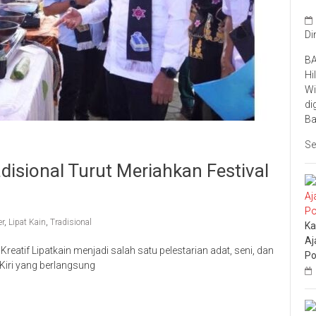
Di
BA
Hi
Wi
di
Ba
Se
isional Turut Meriahkan Festival
er
,
Lipat Kain
,
Tradisional
Ka
Aj
eatif Lipatkain menjadi salah satu pelestarian adat, seni, dan
Po
Kiri yang berlangsung