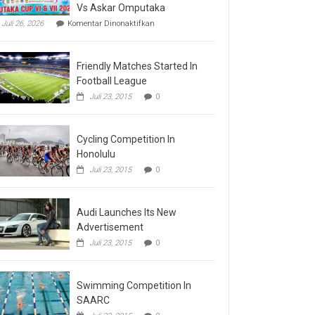
Vs Askar Omputaka
pada
Juli 26, 2026
Komentar Dinonaktifkan
Final
Omputaka
Cup
Friendly Matches Started In
VI
Pertemukan
Football League
Laskar
Juli 23, 2015
0
Omputaka
Vs
Askar
Omputaka
Cycling Competition In
Honolulu
Juli 23, 2015
0
Audi Launches Its New
Advertisement
Juli 23, 2015
0
Swimming Competition In
SAARC