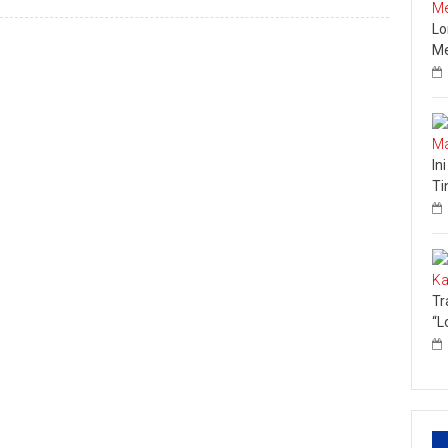
Lo
Me
In
Ti
Tr
“L