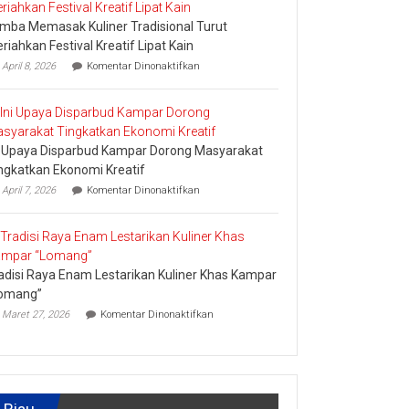
Nominasi
mba Memasak Kuliner Tradisional Turut
Ajang
API
riahkan Festival Kreatif Lipat Kain
Award
pada
April 8, 2026
Komentar Dinonaktifkan
2026,
Lomba
Kadis
Memasak
Parbud
Kuliner
Apresiasi
Tradisional
Pokdarwis
Turut
i Upaya Disparbud Kampar Dorong Masyarakat
Meriahkan
Festival
ngkatkan Ekonomi Kreatif
Kreatif
pada
April 7, 2026
Komentar Dinonaktifkan
Lipat
Ini
Kain
Upaya
Disparbud
Kampar
Dorong
adisi Raya Enam Lestarikan Kuliner Khas Kampar
Masyarakat
Tingkatkan
omang”
Ekonomi
pada
Maret 27, 2026
Komentar Dinonaktifkan
Kreatif
Tradisi
Raya
Enam
Lestarikan
Kuliner
Khas