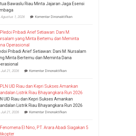
tua Bawaslu Riau Minta Jajaran Jaga Esensi
Marketing
embaga
Champion
pada
2026
Agustus 1, 2026
Komentar Dinonaktifkan
Ketua
Bawaslu
Riau
Minta
Jajaran
Jaga
Esensi
edoi Pribadi Arief Setiawan: Dani M. Nursalam
Lembaga
ng Minta Bertemu dan Meminta Dana
erasional
pada
Juli 21, 2026
Komentar Dinonaktifkan
Pledoi
Pribadi
Arief
Setiawan:
Dani
N UID Riau dan Kepri Sukses Amankan
M.
Nursalam
andalan Listrik Riau Bhayangkara Run 2026
yang
pada
Juli 21, 2026
Komentar Dinonaktifkan
Minta
PLN
Bertemu
UID
dan
Riau
Meminta
dan
Dana
Kepri