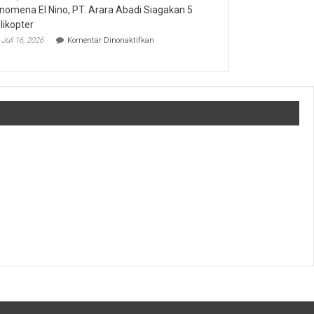
Operasional
nomena El Nino, PT. Arara Abadi Siagakan 5
Sukses
Amankan
likopter
Keandalan
pada
Juli 16, 2026
Komentar Dinonaktifkan
Listrik
Fenomena
Riau
El
Bhayangkara
Nino,
Run
PT.
2026
Arara
Abadi
Siagakan
5
Helikopter