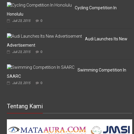
Askar
Omputaka
Cycling Competition In
Honolulu
Juli 23, 2015
0
Audi Launches Its New
Advertisement
Juli 23, 2015
0
Swimming Competition In
SAARC
Juli 23, 2015
0
Tentang Kami