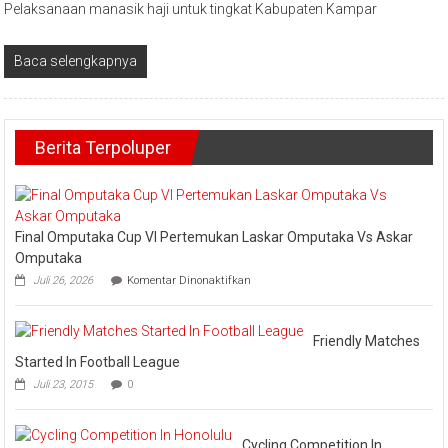
Pelaksanaan manasik haji untuk tingkat Kabupaten Kampar
Baca selengkapnya
Berita Terpoluper
Final Omputaka Cup VI Pertemukan Laskar Omputaka Vs Askar
Omputaka
pada
Juli 26, 2026
Komentar Dinonaktifkan
Final
Omputaka
Cup
VI
Friendly Matches
Pertemukan
Started In Football League
Laskar
Juli 23, 2015
0
Omputaka
Vs
Askar
Omputaka
Cycling Competition In