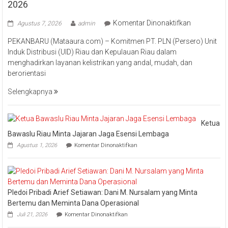
2026
pada
Komentar Dinonaktifkan
Agustus 7, 2026
admin
Perkuat
PEKANBARU (Mataaura.com) – Komitmen PT. PLN (Persero) Unit
Transforma
Induk Distribusi (UID) Riau dan Kepulauan Riau dalam
Layanan,
menghadirkan layanan kelistrikan yang andal, mudah, dan
PLN
berorientasi
UID
Riau
Selengkapnya
Kepri
Raih
Pengharga
Ketua
Industry
Bawaslu Riau Minta Jajaran Jaga Esensi Lembaga
Marketing
pada
Agustus 1, 2026
Komentar Dinonaktifkan
Champion
Ketua
Bawaslu
2026
Riau
Minta
Jajaran
Pledoi Pribadi Arief Setiawan: Dani M. Nursalam yang Minta
Jaga
Esensi
Bertemu dan Meminta Dana Operasional
Lembaga
pada
Juli 21, 2026
Komentar Dinonaktifkan
Pledoi