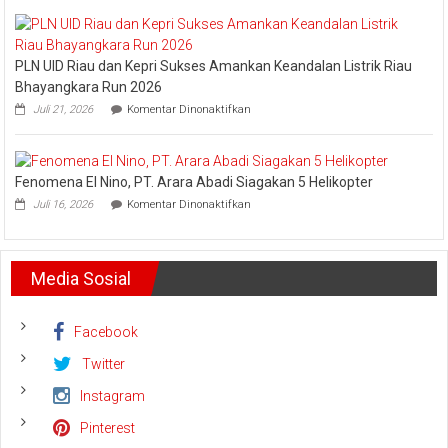
Pribadi
Arief
Setiawan:
Dani
PLN UID Riau dan Kepri Sukses Amankan Keandalan Listrik Riau
M.
Nursalam
Bhayangkara Run 2026
yang
pada
Juli 21, 2026
Komentar Dinonaktifkan
Minta
PLN
Bertemu
UID
dan
Riau
Meminta
dan
Dana
Fenomena El Nino, PT. Arara Abadi Siagakan 5 Helikopter
Kepri
Operasional
pada
Sukses
Juli 16, 2026
Komentar Dinonaktifkan
Fenomena
Amankan
El
Keandalan
Nino,
Listrik
PT.
Riau
Media Sosial
Arara
Bhayangkara
Abadi
Run
Siagakan
2026
5
Facebook
Helikopter
Twitter
Instagram
Pinterest