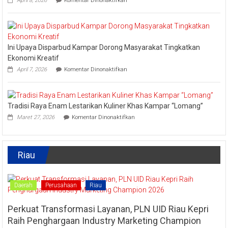
April 8, 2026
Komentar Dinonaktifkan
2026,
Lomba
Kadis
Memasak
Parbud
Kuliner
Apresiasi
Tradisional
Pokdarwis
Turut
Ini Upaya Disparbud Kampar Dorong Masyarakat Tingkatkan
Meriahkan
Festival
Ekonomi Kreatif
Kreatif
pada
April 7, 2026
Komentar Dinonaktifkan
Lipat
Ini
Kain
Upaya
Disparbud
Kampar
Tradisi Raya Enam Lestarikan Kuliner Khas Kampar “Lomang”
Dorong
pada
Masyarakat
Maret 27, 2026
Komentar Dinonaktifkan
Tradisi
Tingkatkan
Raya
Ekonomi
Enam
Kreatif
Lestarikan
Riau
Kuliner
Khas
Kampar
“Lomang”
Daerah
Perusahaan
Riau
Perkuat Transformasi Layanan, PLN UID Riau Kepri
Raih Penghargaan Industry Marketing Champion