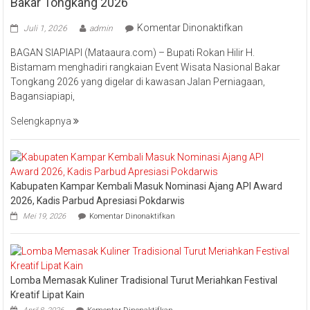
Bakar Tongkang 2026
pada
Komentar Dinonaktifkan
Juli 1, 2026
admin
Bupati
BAGAN SIAPIAPI (Mataaura.com) – Bupati Rokan Hilir H.
Rokan
Bistamam menghadiri rangkaian Event Wisata Nasional Bakar
Hilir
Tongkang 2026 yang digelar di kawasan Jalan Perniagaan,
Bistamam
Bagansiapiapi,
Hadiri
Event
Selengkapnya
Nasional
Bakar
Tongkang
2026
Kabupaten Kampar Kembali Masuk Nominasi Ajang API Award
2026, Kadis Parbud Apresiasi Pokdarwis
pada
Mei 19, 2026
Komentar Dinonaktifkan
Kabupaten
Kampar
Kembali
Masuk
Nominasi
Lomba Memasak Kuliner Tradisional Turut Meriahkan Festival
Ajang
API
Kreatif Lipat Kain
Award
pada