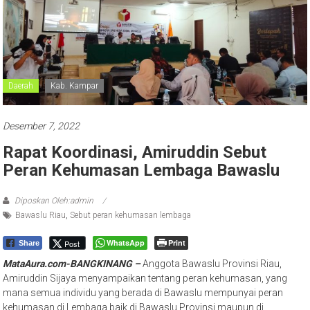
Daerah
Kab. Kampar
Desember 7, 2022
Rapat Koordinasi, Amiruddin Sebut
Peran Kehumasan Lembaga Bawaslu
Diposkan Oleh:admin
Bawaslu Riau
,
Sebut peran kehumasan lembaga
WhatsApp
Print
Post
Share
MataAura.com-BANGKINANG –
Anggota Bawaslu Provinsi Riau,
Amiruddin Sijaya menyampaikan tentang peran kehumasan, yang
mana semua individu yang berada di Bawaslu mempunyai peran
kehumasan di Lembaga baik di Bawaslu Provinsi maupun di