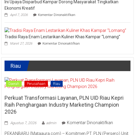
Ini Upaya Disparbud Kampar Dorong Masyarakat Tingkatkan
Meriahkan
Festival
Ekonomi Kreatif
Kreatif
pada
April 7, 2026
Komentar Dinonaktifkan
Lipat
Ini
Kain
Upaya
Disparbud
Kampar
Tradisi Raya Enam Lestarikan Kuliner Khas Kampar “Lomang”
Dorong
pada
Masyarakat
Maret 27, 2026
Komentar Dinonaktifkan
Tradisi
Tingkatkan
Raya
Ekonomi
Enam
Kreatif
Lestarikan
Riau
Kuliner
Khas
Kampar
“Lomang”
Daerah
Perusahaan
Riau
Perkuat Transformasi Layanan, PLN UID Riau Kepri
Raih Penghargaan Industry Marketing Champion
2026
pada
Komentar Dinonaktifkan
Agustus 7, 2026
admin
Perkuat
PEKANBARU (Mataaura.com) – Komitmen PT. PLN (Persero) Unit
Transforma