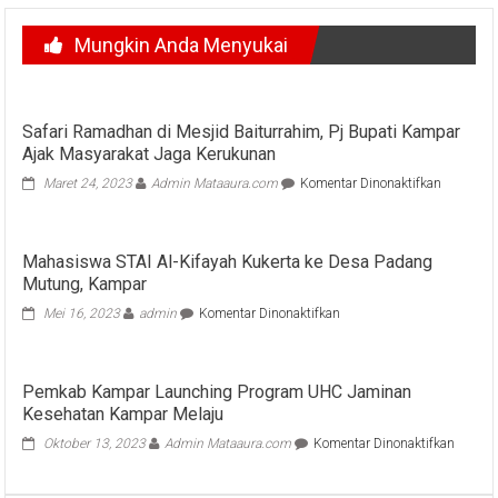
Mungkin Anda Menyukai
Safari Ramadhan di Mesjid Baiturrahim, Pj Bupati Kampar
Ajak Masyarakat Jaga Kerukunan
pada
Maret 24, 2023
Admin Mataaura.com
Komentar Dinonaktifkan
Safari
Ramadha
di
Mahasiswa STAI Al-Kifayah Kukerta ke Desa Padang
Mesjid
Mutung, Kampar
Baiturrah
Pj
pada
Mei 16, 2023
admin
Komentar Dinonaktifkan
Bupati
Mahasiswa
Kampar
STAI
Ajak
Al-
Masyarak
Pemkab Kampar Launching Program UHC Jaminan
Kifayah
Jaga
Kesehatan Kampar Melaju
Kukerta
Kerukuna
ke
pada
Oktober 13, 2023
Admin Mataaura.com
Komentar Dinonaktifkan
Desa
Pemka
Padang
Kampa
Mutung,