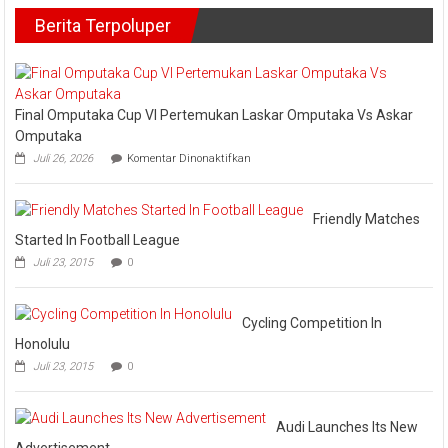
Launch
Kampar
Berita Terpoluper
Progra
UHC
Jamina
Keseha
Kampa
Melaju
Final Omputaka Cup VI Pertemukan Laskar Omputaka Vs Askar
Omputaka
pada
Juli 26, 2026
Komentar Dinonaktifkan
Final
Omputaka
Cup
VI
Friendly Matches
Pertemukan
Started In Football League
Laskar
Juli 23, 2015
0
Omputaka
Vs
Askar
Omputaka
Cycling Competition In
Honolulu
Juli 23, 2015
0
Audi Launches Its New
Advertisement