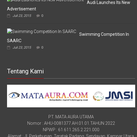
Audi Launches Its New
Advertisement
Juli 23, 2015
0
Swimming Competition In
SAARC
Juli 23, 2015
0
Tentang Kami
PT. MATA AURA UTAMA
Nomor : AHU-0081377.AH.01.01.TAHUN 2022
NPWP : 61.611.265.2.221.000
Alamat : Jl. Perkebunan, Teratak Padang, Sendayan, Kampar Utara,