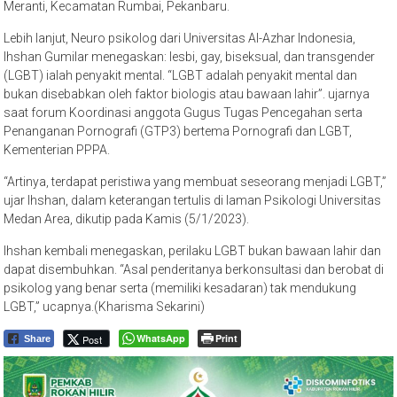
Meranti, Kecamatan Rumbai, Pekanbaru.
Lebih lanjut, Neuro psikolog dari Universitas Al-Azhar Indonesia,
Ihshan Gumilar menegaskan: lesbi, gay, biseksual, dan transgender
(LGBT) ialah penyakit mental. “LGBT adalah penyakit mental dan
bukan disebabkan oleh faktor biologis atau bawaan lahir”. ujarnya
saat forum Koordinasi anggota Gugus Tugas Pencegahan serta
Penanganan Pornografi (GTP3) bertema Pornografi dan LGBT,
Kementerian PPPA.
“Artinya, terdapat peristiwa yang membuat seseorang menjadi LGBT,”
ujar Ihshan, dalam keterangan tertulis di laman Psikologi Universitas
Medan Area, dikutip pada Kamis (5/1/2023).
Ihshan kembali menegaskan, perilaku LGBT bukan bawaan lahir dan
dapat disembuhkan. “Asal penderitanya berkonsultasi dan berobat di
psikolog yang benar serta (memiliki kesadaran) tak mendukung
LGBT,” ucapnya.(Kharisma Sekarini)
WhatsApp
Print
Post
Share