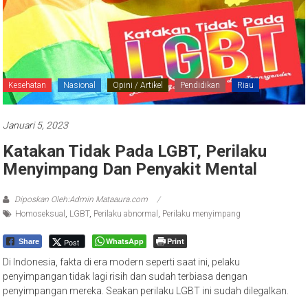
Kesehatan
Nasional
Opini / Artikel
Pendidikan
Riau
Januari 5, 2023
Katakan Tidak Pada LGBT, Perilaku
Menyimpang Dan Penyakit Mental
Diposkan Oleh:Admin Mataaura.com
Homoseksual
,
LGBT
,
Perilaku abnormal
,
Perilaku menyimpang
WhatsApp
Print
Post
Share
Di Indonesia, fakta di era modern seperti saat ini, pelaku
penyimpangan tidak lagi risih dan sudah terbiasa dengan
penyimpangan mereka. Seakan perilaku LGBT ini sudah dilegalkan.