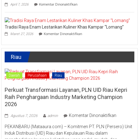
Kreatif
pada
April 7, 2026
Komentar Dinonaktifkan
Lipat
Ini
Kain
Upaya
Disparbud
Kampar
Tradisi Raya Enam Lestarikan Kuliner Khas Kampar “Lomang”
Dorong
pada
Masyarakat
Maret 27, 2026
Komentar Dinonaktifkan
Tradisi
Tingkatkan
Raya
Ekonomi
Enam
Kreatif
Lestarikan
Riau
Kuliner
Khas
Kampar
“Lomang”
Daerah
Perusahaan
Riau
Perkuat Transformasi Layanan, PLN UID Riau Kepri
Raih Penghargaan Industry Marketing Champion
2026
pada
Komentar Dinonaktifkan
Agustus 7, 2026
admin
Perkuat
PEKANBARU (Mataaura.com) – Komitmen PT. PLN (Persero) Unit
Transforma
Induk Distribusi (UID) Riau dan Kepulauan Riau dalam
Layanan,