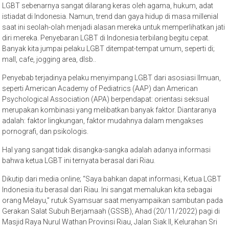
LGBT sebenarnya sangat dilarang keras oleh agama, hukum, adat
istiadat di Indonesia. Namun, trend dan gaya hidup di masa millenial
saat ini seolah-olah menjadi alasan mereka untuk memperlihatkan jati
diri mereka. Penyebaran LGBT di Indonesia terbilang begitu cepat.
Banyak kita jumpai pelaku LGBT ditempat-tempat umum, seperti di;
mall, cafe, jogging area, dlsb..
Penyebab terjadinya pelaku menyimpang LGBT dari asosiasi Ilmuan,
seperti American Academy of Pediatrics (AAP) dan American
Psychological Association (APA) berpendapat: orientasi seksual
merupakan kombinasi yang melibatkan banyak faktor. Diantaranya
adalah: faktor lingkungan, faktor mudahnya dalam mengakses
pornografi, dan psikologis.
Hal yang sangat tidak disangka-sangka adalah adanya informasi
bahwa ketua LGBT ini ternyata berasal dari Riau.
Dikutip dari media online; “Saya bahkan dapat informasi, Ketua LGBT
Indonesia itu berasal dari Riau. Ini sangat memalukan kita sebagai
orang Melayu,” rutuk Syamsuar saat menyampaikan sambutan pada
Gerakan Salat Subuh Berjamaah (GSSB), Ahad (20/11/2022) pagi di
Masjid Raya Nurul Wathan Provinsi Riau, Jalan Siak II, Kelurahan Sri