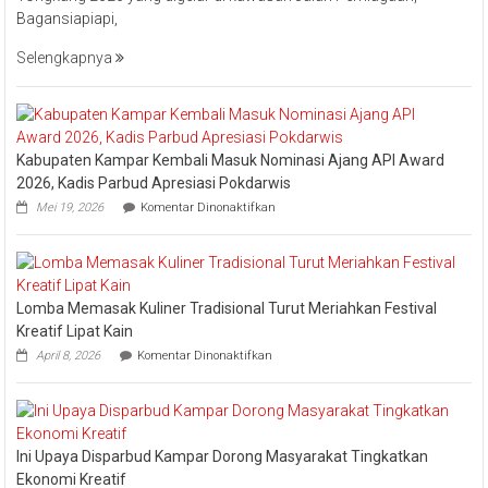
Bistamam
Bagansiapiapi,
Hadiri
Event
Selengkapnya
Nasional
Bakar
Tongkang
2026
Kabupaten Kampar Kembali Masuk Nominasi Ajang API Award
2026, Kadis Parbud Apresiasi Pokdarwis
pada
Mei 19, 2026
Komentar Dinonaktifkan
Kabupaten
Kampar
Kembali
Masuk
Nominasi
Lomba Memasak Kuliner Tradisional Turut Meriahkan Festival
Ajang
API
Kreatif Lipat Kain
Award
pada
April 8, 2026
Komentar Dinonaktifkan
2026,
Lomba
Kadis
Memasak
Parbud
Kuliner
Apresiasi
Tradisional
Pokdarwis
Turut
Ini Upaya Disparbud Kampar Dorong Masyarakat Tingkatkan
Meriahkan
Festival
Ekonomi Kreatif