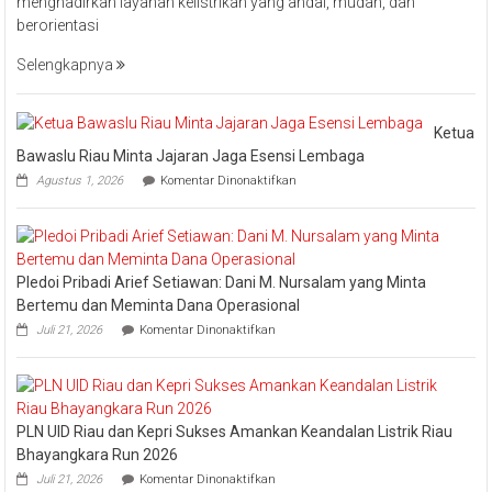
menghadirkan layanan kelistrikan yang andal, mudah, dan
PLN
berorientasi
UID
Riau
Selengkapnya
Kepri
Raih
Pengharga
Ketua
Industry
Bawaslu Riau Minta Jajaran Jaga Esensi Lembaga
Marketing
pada
Agustus 1, 2026
Komentar Dinonaktifkan
Champion
Ketua
Bawaslu
2026
Riau
Minta
Jajaran
Pledoi Pribadi Arief Setiawan: Dani M. Nursalam yang Minta
Jaga
Esensi
Bertemu dan Meminta Dana Operasional
Lembaga
pada
Juli 21, 2026
Komentar Dinonaktifkan
Pledoi
Pribadi
Arief
Setiawan:
Dani
PLN UID Riau dan Kepri Sukses Amankan Keandalan Listrik Riau
M.
Nursalam
Bhayangkara Run 2026
yang
pada
Juli 21, 2026
Komentar Dinonaktifkan
Minta
PLN