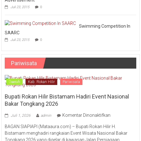
Juli 23, 2015
0
Swimming Competition In
SAARC
Juli 23, 2015
0
Pariwisata
Daerah
Kab. Rokan Hilir
Pariwisata
Bupati Rokan Hilir Bistamam Hadiri Event Nasional
Bakar Tongkang 2026
pada
Komentar Dinonaktifkan
Juli 1, 2026
admin
Bupati
BAGAN SIAPIAPI (Mataaura.com) – Bupati Rokan Hilir H.
Rokan
Bistamam menghadiri rangkaian Event Wisata Nasional Bakar
Hilir
Tongkang 2026 yang digelar di kawasan Jalan Perniagaan,