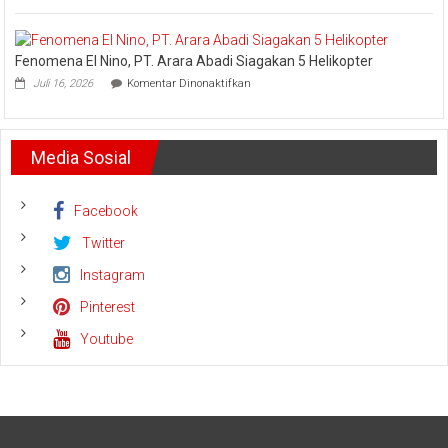
Bertemu
UID
dan
Riau
Meminta
dan
Dana
Fenomena El Nino, PT. Arara Abadi Siagakan 5 Helikopter
Kepri
Operasional
pada
Sukses
Juli 16, 2026
Komentar Dinonaktifkan
Fenomena
Amankan
El
Keandalan
Nino,
Listrik
PT.
Riau
Media Sosial
Arara
Bhayangkara
Abadi
Run
Siagakan
2026
5
Facebook
Helikopter
Twitter
Instagram
Pinterest
Youtube