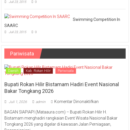
Juli 23, 2015
0
Swimming Competition In
SAARC
Juli 23, 2015
0
Pariwisata
Daerah
Kab. Rokan Hilir
Pariwisata
Bupati Rokan Hilir Bistamam Hadiri Event Nasional
Bakar Tongkang 2026
pada
Komentar Dinonaktifkan
Juli 1, 2026
admin
Bupati
BAGAN SIAPIAPI (Mataaura.com) – Bupati Rokan Hilir H.
Rokan
Bistamam menghadiri rangkaian Event Wisata Nasional Bakar
Hilir
Tongkang 2026 yang digelar di kawasan Jalan Perniagaan,
Bistamam