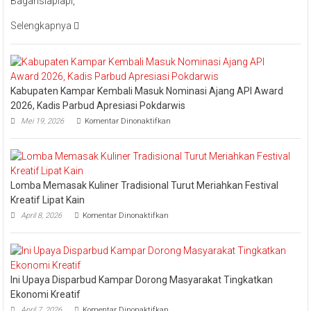
Bagansiapiapi,
Hadiri
Event
Selengkapnya
Nasional
Bakar
Tongkang
2026
Kabupaten Kampar Kembali Masuk Nominasi Ajang API Award
2026, Kadis Parbud Apresiasi Pokdarwis
pada
Mei 19, 2026
Komentar Dinonaktifkan
Kabupaten
Kampar
Kembali
Masuk
Nominasi
Lomba Memasak Kuliner Tradisional Turut Meriahkan Festival
Ajang
API
Kreatif Lipat Kain
Award
pada
April 8, 2026
Komentar Dinonaktifkan
2026,
Lomba
Kadis
Memasak
Parbud
Kuliner
Apresiasi
Tradisional
Pokdarwis
Turut
Ini Upaya Disparbud Kampar Dorong Masyarakat Tingkatkan
Meriahkan
Festival
Ekonomi Kreatif
Kreatif
pada
April 7, 2026
Komentar Dinonaktifkan