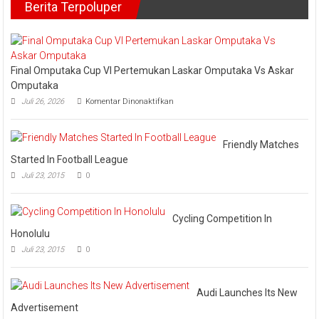
Berita Terpoluper
Siak
di
Dihadiri
Kantor
Irwan
Camat
Saputra
Salo
dan
Pengurus
Final Omputaka Cup VI Pertemukan Laskar Omputaka Vs Askar
Omputaka
pada
Juli 26, 2026
Komentar Dinonaktifkan
Final
Omputaka
Cup
VI
Friendly Matches
Pertemukan
Started In Football League
Laskar
Juli 23, 2015
0
Omputaka
Vs
Askar
Omputaka
Cycling Competition In
Honolulu
Juli 23, 2015
0
Audi Launches Its New
Advertisement