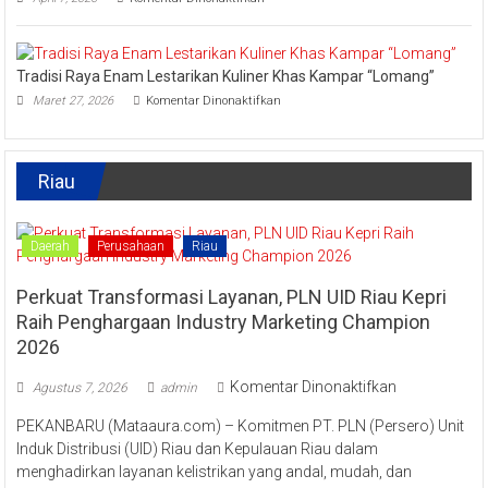
Lipat
Ini
Kain
Upaya
Disparbud
Kampar
Tradisi Raya Enam Lestarikan Kuliner Khas Kampar “Lomang”
Dorong
pada
Masyarakat
Maret 27, 2026
Komentar Dinonaktifkan
Tradisi
Tingkatkan
Raya
Ekonomi
Enam
Kreatif
Lestarikan
Riau
Kuliner
Khas
Kampar
“Lomang”
Daerah
Perusahaan
Riau
Perkuat Transformasi Layanan, PLN UID Riau Kepri
Raih Penghargaan Industry Marketing Champion
2026
pada
Komentar Dinonaktifkan
Agustus 7, 2026
admin
Perkuat
PEKANBARU (Mataaura.com) – Komitmen PT. PLN (Persero) Unit
Transformas
Induk Distribusi (UID) Riau dan Kepulauan Riau dalam
Layanan,
menghadirkan layanan kelistrikan yang andal, mudah, dan
PLN