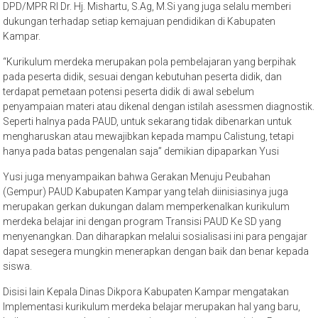
DPD/MPR RI Dr. Hj. Mishartu, S.Ag, M.Si yang juga selalu memberi
dukungan terhadap setiap kemajuan pendidikan di Kabupaten
Kampar.
“Kurikulum merdeka merupakan pola pembelajaran yang berpihak
pada peserta didik, sesuai dengan kebutuhan peserta didik, dan
terdapat pemetaan potensi peserta didik di awal sebelum
penyampaian materi atau dikenal dengan istilah asessmen diagnostik.
Seperti halnya pada PAUD, untuk sekarang tidak dibenarkan untuk
mengharuskan atau mewajibkan kepada mampu Calistung, tetapi
hanya pada batas pengenalan saja” demikian dipaparkan Yusi
Yusi juga menyampaikan bahwa Gerakan Menuju Peubahan
(Gempur) PAUD Kabupaten Kampar yang telah diinisiasinya juga
merupakan gerkan dukungan dalam memperkenalkan kurikulum
merdeka belajar ini dengan program Transisi PAUD Ke SD yang
menyenangkan. Dan diharapkan melalui sosialisasi ini para pengajar
dapat sesegera mungkin menerapkan dengan baik dan benar kepada
siswa.
Disisi lain Kepala Dinas Dikpora Kabupaten Kampar mengatakan
Implementasi kurikulum merdeka belajar merupakan hal yang baru,