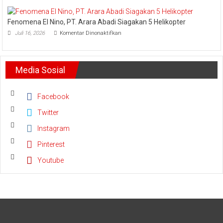
dan
Riau
Meminta
dan
Dana
Fenomena El Nino, PT. Arara Abadi Siagakan 5 Helikopter
Kepri
Operasional
pada
Sukses
Juli 16, 2026
Komentar Dinonaktifkan
Fenomena
Amankan
El
Keandalan
Nino,
Listrik
PT.
Riau
Media Sosial
Arara
Bhayangkara
Abadi
Run
Siagakan
2026
5
Facebook
Helikopter
Twitter
Instagram
Pinterest
Youtube