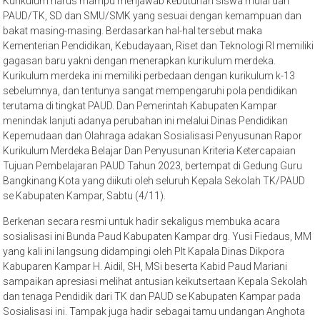
Kurikulum harus mampu menjawab kebutuhan siswa mulai dari
PAUD/TK, SD dan SMU/SMK yang sesuai dengan kemampuan dan
bakat masing-masing. Berdasarkan hal-hal tersebut maka
Kementerian Pendidikan, Kebudayaan, Riset dan Teknologi RI memiliki
gagasan baru yakni dengan menerapkan kurikulum merdeka.
Kurikulum merdeka ini memiliki perbedaan dengan kurikulum k-13
sebelumnya, dan tentunya sangat mempengaruhi pola pendidikan
terutama di tingkat PAUD. Dan Pemerintah Kabupaten Kampar
menindak lanjuti adanya perubahan ini melalui Dinas Pendidikan
Kepemudaan dan Olahraga adakan Sosialisasi Penyusunan Rapor
Kurikulum Merdeka Belajar Dan Penyusunan Kriteria Ketercapaian
Tujuan Pembelajaran PAUD Tahun 2023, bertempat di Gedung Guru
Bangkinang Kota yang diikuti oleh seluruh Kepala Sekolah TK/PAUD
se Kabupaten Kampar, Sabtu (4/11).
Berkenan secara resmi untuk hadir sekaligus membuka acara
sosialisasi ini Bunda Paud Kabupaten Kampar drg. Yusi Fiedaus, MM
yang kali ini langsung didampingi oleh Plt Kapala Dinas Dikpora
Kabuparen Kampar H. Aidil, SH, MSi beserta Kabid Paud Mariani
sampaikan apresiasi melihat antusian keikutsertaan Kepala Sekolah
dan tenaga Pendidik dari TK dan PAUD se Kabupaten Kampar pada
Sosialisasi ini. Tampak juga hadir sebagai tamu undangan Anghota