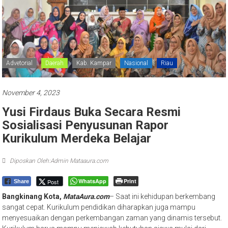
Advetorial
Daerah
Kab. Kampar
Nasional
Riau
November 4, 2023
Yusi Firdaus Buka Secara Resmi
Sosialisasi Penyusunan Rapor
Kurikulum Merdeka Belajar
Diposkan Oleh:Admin Mataaura.com
WhatsApp
Print
Post
Share
Bangkinang Kota,
MataAura.com
– Saat ini kehidupan berkembang
sangat cepat. Kurikulum pendidikan diharapkan juga mampu
menyesuaikan dengan perkembangan zaman yang dinamis tersebut.