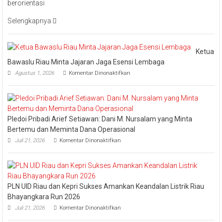
berorientasi
UID
Riau
Selengkapnya
Kepri
Raih
Penghargaa
Ketua
Industry
Bawaslu Riau Minta Jajaran Jaga Esensi Lembaga
Marketing
pada
Agustus 1, 2026
Komentar Dinonaktifkan
Champion
Ketua
Bawaslu
2026
Riau
Minta
Jajaran
Pledoi Pribadi Arief Setiawan: Dani M. Nursalam yang Minta
Jaga
Esensi
Bertemu dan Meminta Dana Operasional
Lembaga
pada
Juli 21, 2026
Komentar Dinonaktifkan
Pledoi
Pribadi
Arief
Setiawan:
Dani
PLN UID Riau dan Kepri Sukses Amankan Keandalan Listrik Riau
M.
Nursalam
Bhayangkara Run 2026
yang
pada
Juli 21, 2026
Komentar Dinonaktifkan
Minta
PLN
Bertemu
UID