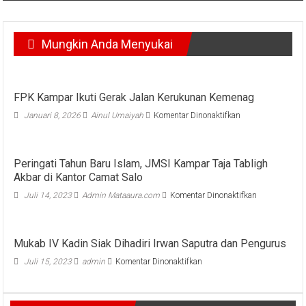
Mungkin Anda Menyukai
FPK Kampar Ikuti Gerak Jalan Kerukunan Kemenag
pada
Januari 8, 2026
Ainul Umaiyah
Komentar Dinonaktifkan
FPK
Kampar
Ikuti
Peringati Tahun Baru Islam, JMSI Kampar Taja Tabligh
Gerak
Akbar di Kantor Camat Salo
Jalan
Kerukunan
pada
Juli 14, 2023
Admin Mataaura.com
Komentar Dinonaktifkan
Kemenag
Peringati
Tahun
Baru
Mukab IV Kadin Siak Dihadiri Irwan Saputra dan Pengurus
Islam,
JMSI
pada
Juli 15, 2023
admin
Komentar Dinonaktifkan
Kampar
Mukab
Taja
IV
Tabligh
Kadin
Akbar