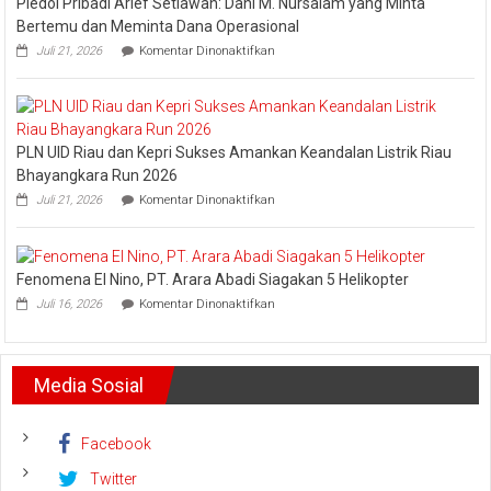
Pledoi Pribadi Arief Setiawan: Dani M. Nursalam yang Minta
Jaga
Esensi
Bertemu dan Meminta Dana Operasional
Lembaga
pada
Juli 21, 2026
Komentar Dinonaktifkan
Pledoi
Pribadi
Arief
Setiawan:
Dani
PLN UID Riau dan Kepri Sukses Amankan Keandalan Listrik Riau
M.
Nursalam
Bhayangkara Run 2026
yang
pada
Juli 21, 2026
Komentar Dinonaktifkan
Minta
PLN
Bertemu
UID
dan
Riau
Meminta
dan
Dana
Fenomena El Nino, PT. Arara Abadi Siagakan 5 Helikopter
Kepri
Operasional
pada
Sukses
Juli 16, 2026
Komentar Dinonaktifkan
Fenomena
Amankan
El
Keandalan
Nino,
Listrik
PT.
Riau
Media Sosial
Arara
Bhayangkara
Abadi
Run
Siagakan
2026
5
Facebook
Helikopter
Twitter