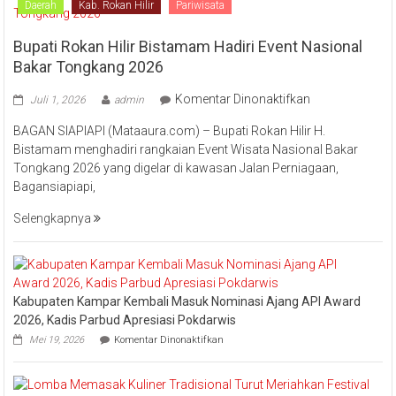
Daerah
Kab. Rokan Hilir
Pariwisata
Bupati Rokan Hilir Bistamam Hadiri Event Nasional
Bakar Tongkang 2026
pada
Komentar Dinonaktifkan
Juli 1, 2026
admin
Bupati
BAGAN SIAPIAPI (Mataaura.com) – Bupati Rokan Hilir H.
Rokan
Bistamam menghadiri rangkaian Event Wisata Nasional Bakar
Hilir
Tongkang 2026 yang digelar di kawasan Jalan Perniagaan,
Bistamam
Bagansiapiapi,
Hadiri
Event
Selengkapnya
Nasional
Bakar
Tongkang
2026
Kabupaten Kampar Kembali Masuk Nominasi Ajang API Award
2026, Kadis Parbud Apresiasi Pokdarwis
pada
Mei 19, 2026
Komentar Dinonaktifkan
Kabupaten
Kampar
Kembali
Masuk