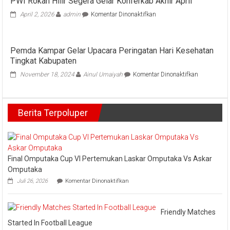
PWI Rokan Hilir Segera Gelar Konferkab Akhir April
Bestari
Dan
pada
April 2, 2026
admin
Komentar Dinonaktifkan
Bunga
PWI
Raya
Rokan
Thailand
Hilir
Kunjungi
Pemda Kampar Gelar Upacara Peringatan Hari Kesehatan
Segera
SD
Tingkat Kabupaten
Gelar
Muhammadiyah
Konferkab
pada
November 18, 2024
Ainul Umaiyah
Komentar Dinonaktifkan
019
Akhir
Pemda
Bangkinang
April
Kampar
Gelar
Berita Terpoluper
Upacara
Peringatan
Hari
Kesehatan
Tingkat
Kabupaten
Final Omputaka Cup VI Pertemukan Laskar Omputaka Vs Askar
Omputaka
pada
Juli 26, 2026
Komentar Dinonaktifkan
Final
Omputaka
Cup
VI
Friendly Matches
Pertemukan
Started In Football League
Laskar