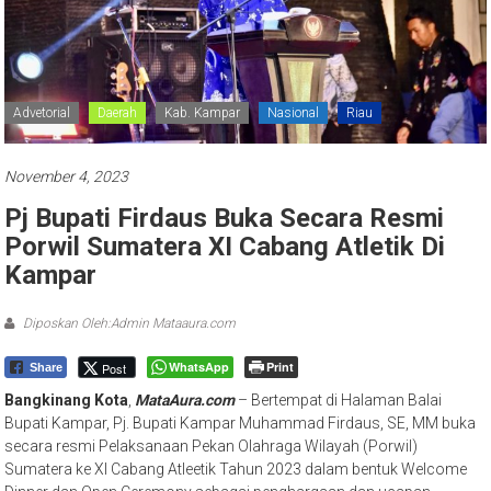
Advetorial
Daerah
Kab. Kampar
Nasional
Riau
November 4, 2023
Pj Bupati Firdaus Buka Secara Resmi
Porwil Sumatera XI Cabang Atletik Di
Kampar
Diposkan Oleh:Admin Mataaura.com
WhatsApp
Print
Post
Share
Bangkinang
Kota
,
MataAura.com
– Bertempat di Halaman Balai
Bupati Kampar, Pj. Bupati Kampar Muhammad Firdaus, SE, MM buka
secara resmi Pelaksanaan Pekan Olahraga Wilayah (Porwil)
Sumatera ke XI Cabang Atleetik Tahun 2023 dalam bentuk Welcome