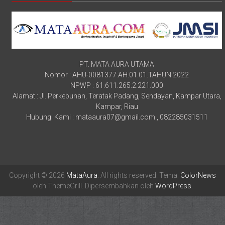
PT. MATA AURA UTAMA
Nomor : AHU-0081377.AH.01.01.TAHUN 2022
NPWP : 61.611.265.2.221.000
Alamat : Jl. Perkebunan, Teratak Padang, Sendayan, Kampar Utara,
Kampar, Riau
Hubungi Kami : mataaura07@gmail.com , 082285031511
Copyright © 2026
MataAura
. All rights reserved. Tema:
ColorNews
oleh ThemeGrill. Dipersembahkan oleh
WordPress
.