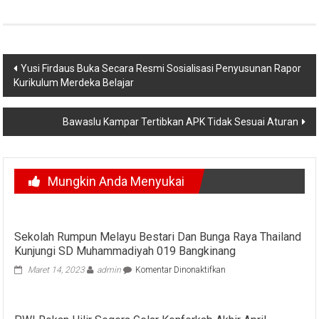
Navigasi
Yusi Firdaus Buka Secara Resmi Sosialisasi Penyusunan Rapor
Kurikulum Merdeka Belajar
pos
Bawaslu Kampar Tertibkan APK Tidak Sesuai Aturan
Mungkin Anda Menyukai
Sekolah Rumpun Melayu Bestari Dan Bunga Raya Thailand
Kunjungi SD Muhammadiyah 019 Bangkinang
pada
Maret 14, 2023
admin
Komentar Dinonaktifkan
Sekolah
Rumpun
Melayu