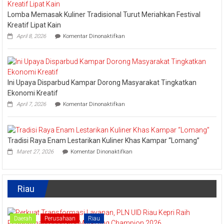
Nominasi
Lomba Memasak Kuliner Tradisional Turut Meriahkan Festival
Ajang
API
Kreatif Lipat Kain
Award
pada
April 8, 2026
Komentar Dinonaktifkan
2026,
Lomba
Kadis
Memasak
Parbud
Kuliner
Apresiasi
Tradisional
Pokdarwis
Turut
Ini Upaya Disparbud Kampar Dorong Masyarakat Tingkatkan
Meriahkan
Festival
Ekonomi Kreatif
Kreatif
pada
April 7, 2026
Komentar Dinonaktifkan
Lipat
Ini
Kain
Upaya
Disparbud
Kampar
Tradisi Raya Enam Lestarikan Kuliner Khas Kampar “Lomang”
Dorong
pada
Masyarakat
Maret 27, 2026
Komentar Dinonaktifkan
Tradisi
Tingkatkan
Raya
Ekonomi
Enam
Kreatif
Lestarikan
Riau
Kuliner
Khas
Kampar
“Lomang”
Daerah
Perusahaan
Riau