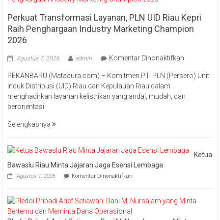
Perkuat Transformasi Layanan, PLN UID Riau Kepri
Raih Penghargaan Industry Marketing Champion
2026
pada
Komentar Dinonaktifkan
Agustus 7, 2026
admin
Perkuat
PEKANBARU (Mataaura.com) – Komitmen PT. PLN (Persero) Unit
Transforma
Induk Distribusi (UID) Riau dan Kepulauan Riau dalam
Layanan,
menghadirkan layanan kelistrikan yang andal, mudah, dan
PLN
berorientasi
UID
Riau
Selengkapnya
Kepri
Raih
Pengharga
Ketua
Industry
Bawaslu Riau Minta Jajaran Jaga Esensi Lembaga
Marketing
pada
Agustus 1, 2026
Komentar Dinonaktifkan
Champion
Ketua
Bawaslu
2026
Riau
Minta
Jajaran