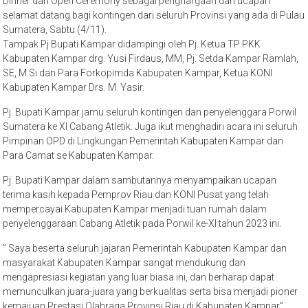
Dinner dan Open Ceremony sebagai penghargaan dan ucapan
selamat datang bagi kontingen dari seluruh Provinsi yang ada di Pulau
Sumatera, Sabtu (4/11).
Tampak Pj Bupati Kampar didampingi oleh Pj. Ketua TP PKK
Kabupaten Kampar drg. Yusi Firdaus, MM, Pj. Setda Kampar Ramlah,
SE, M.Si dan Para Forkopimda Kabupaten Kampar, Ketua KONI
Kabupaten Kampar Drs. M. Yasir.
Pj. Bupati Kampar jamu seluruh kontingen dan penyelenggara Porwil
Sumatera ke XI Cabang Atletik. Juga ikut menghadiri acara ini seluruh
Pimpinan OPD di Lingkungan Pemerintah Kabupaten Kampar dan
Para Camat se Kabupaten Kampar.
Pj. Bupati Kampar dalam sambutannya menyampaikan ucapan
terima kasih kepada Pemprov Riau dan KONI Pusat yang telah
mempercayai Kabupaten Kampar menjadi tuan rumah dalam
penyelenggaraan Cabang Atletik pada Porwil ke-XI tahun 2023 ini.
” Saya beserta seluruh jajaran Pemerintah Kabupaten Kampar dan
masyarakat Kabupaten Kampar sangat mendukung dan
mengapresiasi kegiatan yang luar biasa ini, dan berharap dapat
memunculkan juara-juara yang berkualitas serta bisa menjadi pioner
kemajuan Prestasi Olahraga Provinsi Riau di Kabupaten Kampar”