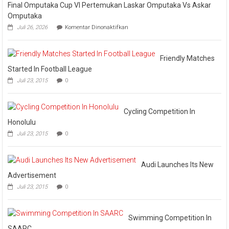
Pengurus
Final Omputaka Cup VI Pertemukan Laskar Omputaka Vs Askar
Omputaka
pada
Juli 26, 2026
Komentar Dinonaktifkan
Final
Omputaka
Cup
VI
Friendly Matches
Pertemukan
Started In Football League
Laskar
Juli 23, 2015
0
Omputaka
Vs
Askar
Omputaka
Cycling Competition In
Honolulu
Juli 23, 2015
0
Audi Launches Its New
Advertisement
Juli 23, 2015
0
Swimming Competition In
SAARC