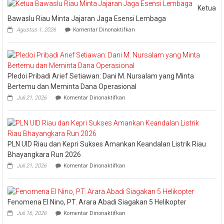
Pengharga
Ketua
Industry
Bawaslu Riau Minta Jajaran Jaga Esensi Lembaga
Marketing
pada
Agustus 1, 2026
Komentar Dinonaktifkan
Champion
Ketua
Bawaslu
2026
Riau
Minta
Jajaran
Pledoi Pribadi Arief Setiawan: Dani M. Nursalam yang Minta
Jaga
Esensi
Bertemu dan Meminta Dana Operasional
Lembaga
pada
Juli 21, 2026
Komentar Dinonaktifkan
Pledoi
Pribadi
Arief
Setiawan:
Dani
PLN UID Riau dan Kepri Sukses Amankan Keandalan Listrik Riau
M.
Nursalam
Bhayangkara Run 2026
yang
pada
Juli 21, 2026
Komentar Dinonaktifkan
Minta
PLN
Bertemu
UID
dan
Riau
Meminta
dan
Dana
Fenomena El Nino, PT. Arara Abadi Siagakan 5 Helikopter
Kepri
Operasional
pada
Sukses
Juli 16, 2026
Komentar Dinonaktifkan
Fenomena
Amankan