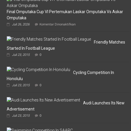
Final Omputaka Cup VI Pertemukan Laskar Omputaka Vs Askar
Omputaka
pada
Juli 26, 2026
Komentar Dinonaktifkan
Final
Omputaka
Cup
VI
Friendly Matches
Pertemukan
Started In Football League
Laskar
Juli 23, 2015
0
Omputaka
Vs
Askar
Omputaka
Cycling Competition In
Honolulu
Juli 23, 2015
0
Audi Launches Its New
Advertisement
Juli 23, 2015
0