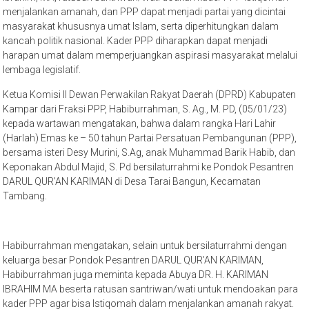
menjalankan amanah, dan PPP dapat menjadi partai yang dicintai
masyarakat khususnya umat Islam, serta diperhitungkan dalam
kancah politik nasional. Kader PPP diharapkan dapat menjadi
harapan umat dalam memperjuangkan aspirasi masyarakat melalui
lembaga legislatif.
Ketua Komisi II Dewan Perwakilan Rakyat Daerah (DPRD) Kabupaten
Kampar dari Fraksi PPP, Habiburrahman, S. Ag., M. PD, (05/01/23)
kepada wartawan mengatakan, bahwa dalam rangka Hari Lahir
(Harlah) Emas ke – 50 tahun Partai Persatuan Pembangunan (PPP),
bersama isteri Desy Murini, S.Ag, anak Muhammad Barik Habib, dan
Keponakan Abdul Majid, S. Pd bersilaturrahmi ke Pondok Pesantren
DARUL QUR’AN KARIMAN di Desa Tarai Bangun, Kecamatan
Tambang.
Habiburrahman mengatakan, selain untuk bersilaturrahmi dengan
keluarga besar Pondok Pesantren DARUL QUR’AN KARIMAN,
Habiburrahman juga meminta kepada Abuya DR. H. KARIMAN
IBRAHIM MA beserta ratusan santriwan/wati untuk mendoakan para
kader PPP agar bisa Istiqomah dalam menjalankan amanah rakyat.