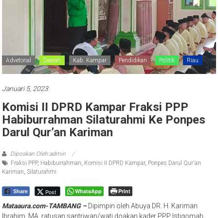
Advetorial
Daerah
Kab. Kampar
Pendidikan
Politik
Riau
Januari 5, 2023
Komisi II DPRD Kampar Fraksi PPP
Habiburrahman Silaturahmi Ke Ponpes
Darul Qur’an Kariman
Diposkan Oleh:admin
Fraksi PPP
,
Habiburrahman
,
Komisi II DPRD Kampar
,
Ponpes Darul Qur'an
Kariman
,
Silaturahmi
WhatsApp
Print
Post
Share
Mataaura.com-TAMBANG –
Dipimpin oleh Abuya DR. H. Kariman
Ibrahim, MA, ratusan santriwan/wati doakan kader PPP Istiqomah