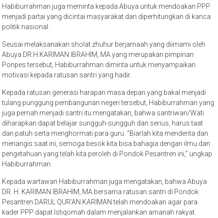
Habiburrahman juga meminta kepada Abuya untuk mendoakan PPP
menjadi partai yang dicintai masyarakat dan diperhitungkan di kanca
politik nasional.
Seusai melaksanakan sholat zhuhur berjamaah yang diimami oleh
Abuya DR.H.KARIMAN IBRAHIM, MA yang merupakan pimpinan
Ponpes tersebut, Habiburrahman diminta untuk menyampaikan
motivasi kepada ratusan santri yang hadir.
Kepada ratusan generasi harapan masa depan yang bakal menjadi
tulang punggung pembangunan negeri tersebut, Habiburrahman yang
juga pernah menjadi santri itu mengatakan, bahwa santriwan/Wati
diharapkan dapat belajar sungguh-sungguh dan serius, harus taat
dan patuh serta menghormati para guru. “Biarlah kita menderita dan
menangis saat ini, semoga besok kita bisa bahagia dengan ilmu dan
pengetahuan yang telah kita peroleh di Pondok Pesantren ini,” ungkap
Habiburrahman.
Kepada wartawan Habiburrahman juga mengatakan, bahwa Abuya
DR. H. KARIMAN IBRAHIM, MA bersama ratusan santri di Pondok
Pesantren DARUL QUR’AN KARIMAN telah mendoakan agar para
kader PPP dapat Istiqomah dalam menjalankan amanah rakyat.