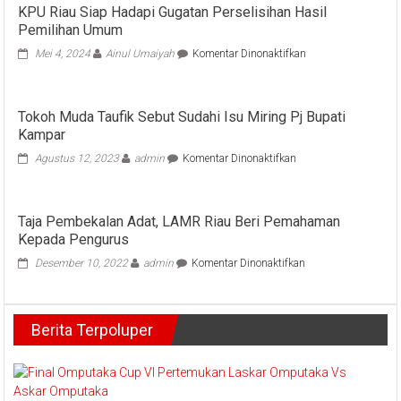
KPU Riau Siap Hadapi Gugatan Perselisihan Hasil
Pemilihan Umum
pada
Mei 4, 2024
Ainul Umaiyah
Komentar Dinonaktifkan
KPU
Riau
Siap
Tokoh Muda Taufik Sebut Sudahi Isu Miring Pj Bupati
Hadapi
Kampar
Gugatan
Perselisihan
pada
Agustus 12, 2023
admin
Komentar Dinonaktifkan
Hasil
Tokoh
Pemilihan
Muda
Umum
Taufik
Taja Pembekalan Adat, LAMR Riau Beri Pemahaman
Sebut
Kepada Pengurus
Sudahi
Isu
pada
Desember 10, 2022
admin
Komentar Dinonaktifkan
Miring
Taja
Pj
Pembekalan
Bupati
Adat,
Kampar
Berita Terpoluper
LAMR
Riau
Beri
Pemahaman
Kepada