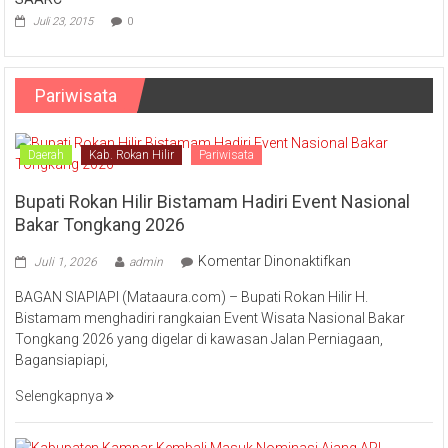
Juli 23, 2015
0
Pariwisata
Daerah
Kab. Rokan Hilir
Pariwisata
Bupati Rokan Hilir Bistamam Hadiri Event Nasional
Bakar Tongkang 2026
pada
Komentar Dinonaktifkan
Juli 1, 2026
admin
Bupati
BAGAN SIAPIAPI (Mataaura.com) – Bupati Rokan Hilir H.
Rokan
Bistamam menghadiri rangkaian Event Wisata Nasional Bakar
Hilir
Tongkang 2026 yang digelar di kawasan Jalan Perniagaan,
Bistamam
Bagansiapiapi,
Hadiri
Event
Selengkapnya
Nasional
Bakar