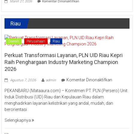
Masyarakat
Maret 27, 2026
Komentar Dinonaktifkan
Tradisi
Tingkatkan
Raya
Ekonomi
Enam
Kreatif
Lestarikan
Riau
Kuliner
Khas
Kampar
“Lomang”
Daerah
Perusahaan
Riau
Perkuat Transformasi Layanan, PLN UID Riau Kepri
Raih Penghargaan Industry Marketing Champion
2026
pada
Komentar Dinonaktifkan
Agustus 7, 2026
admin
Perkuat
PEKANBARU (Mataaura.com) – Komitmen PT. PLN (Persero) Unit
Transforma
Induk Distribusi (UID) Riau dan Kepulauan Riau dalam
Layanan,
menghadirkan layanan kelistrikan yang andal, mudah, dan
PLN
berorientasi
UID
Riau
Selengkapnya
Kepri
Raih