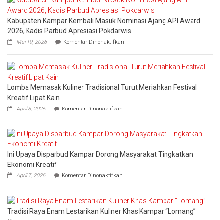
Tongkang
2026
Kabupaten Kampar Kembali Masuk Nominasi Ajang API Award
2026, Kadis Parbud Apresiasi Pokdarwis
pada
Mei 19, 2026
Komentar Dinonaktifkan
Kabupaten
Kampar
Kembali
Masuk
Nominasi
Lomba Memasak Kuliner Tradisional Turut Meriahkan Festival
Ajang
API
Kreatif Lipat Kain
Award
pada
April 8, 2026
Komentar Dinonaktifkan
2026,
Lomba
Kadis
Memasak
Parbud
Kuliner
Apresiasi
Tradisional
Pokdarwis
Turut
Ini Upaya Disparbud Kampar Dorong Masyarakat Tingkatkan
Meriahkan
Festival
Ekonomi Kreatif
Kreatif
pada
April 7, 2026
Komentar Dinonaktifkan
Lipat
Ini
Kain
Upaya
Disparbud
Kampar
Tradisi Raya Enam Lestarikan Kuliner Khas Kampar “Lomang”
Dorong
pada