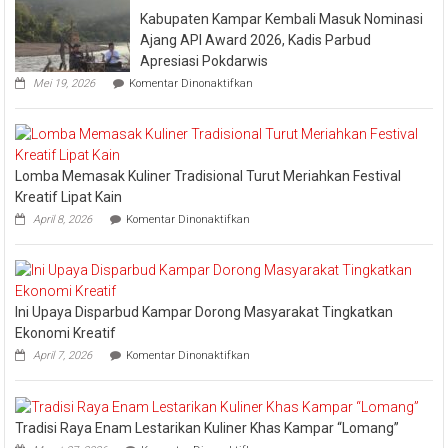
Tongkang
Kabupaten Kampar Kembali Masuk Nominasi
2026
Ajang API Award 2026, Kadis Parbud
Apresiasi Pokdarwis
pada
Mei 19, 2026
Komentar Dinonaktifkan
Kabupaten
Kampar
Kembali
Masuk
Nominasi
Lomba Memasak Kuliner Tradisional Turut Meriahkan Festival
Ajang
API
Kreatif Lipat Kain
Award
pada
April 8, 2026
Komentar Dinonaktifkan
2026,
Lomba
Kadis
Memasak
Parbud
Kuliner
Apresiasi
Tradisional
Pokdarwis
Turut
Ini Upaya Disparbud Kampar Dorong Masyarakat Tingkatkan
Meriahkan
Festival
Ekonomi Kreatif
Kreatif
pada
April 7, 2026
Komentar Dinonaktifkan
Lipat
Ini
Kain
Upaya
Disparbud
Kampar
Tradisi Raya Enam Lestarikan Kuliner Khas Kampar “Lomang”
Dorong
pada
Masyarakat