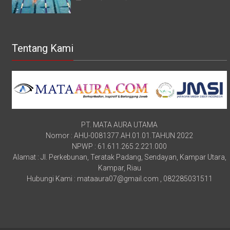
Tentang Kami
PT. MATA AURA UTAMA
Nomor : AHU-0081377.AH.01.01.TAHUN 2022
NPWP : 61.611.265.2.221.000
Alamat : Jl. Perkebunan, Teratak Padang, Sendayan, Kampar Utara,
Kampar, Riau
Hubungi Kami : mataaura07@gmail.com , 082285031511