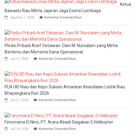
Pengharga
Ketua
Industry
Bawaslu Riau Minta Jajaran Jaga Esensi Lembaga
Marketing
pada
Agustus 1, 2026
Komentar Dinonaktifkan
Champion
Ketua
Bawaslu
2026
Riau
Minta
Jajaran
Pledoi Pribadi Arief Setiawan: Dani M. Nursalam yang Minta
Jaga
Esensi
Bertemu dan Meminta Dana Operasional
Lembaga
pada
Juli 21, 2026
Komentar Dinonaktifkan
Pledoi
Pribadi
Arief
Setiawan:
Dani
PLN UID Riau dan Kepri Sukses Amankan Keandalan Listrik Riau
M.
Nursalam
Bhayangkara Run 2026
yang
pada
Juli 21, 2026
Komentar Dinonaktifkan
Minta
PLN
Bertemu
UID
dan
Riau
Meminta
dan
Dana
Fenomena El Nino, PT. Arara Abadi Siagakan 5 Helikopter
Kepri
Operasional
pada
Sukses
Juli 16, 2026
Komentar Dinonaktifkan
Fenomena
Amankan