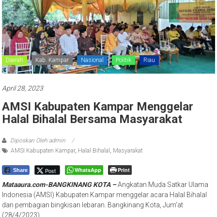
Daerah
Kab. Kampar
Nasional
Politik
Riau
April 28, 2023
AMSI Kabupaten Kampar Menggelar
Halal Bihalal Bersama Masyarakat
Diposkan Oleh:admin
AMSI Kabupaten Kampar
,
Halal Bihalal
,
Masyarakat
WhatsApp
Print
Post
Share
Mataaura.com-BANGKINANG KOTA –
Angkatan Muda Satkar Ulama
Indonesia (AMSI) Kabupaten Kampar menggelar acara Halal Bihalal
dan pembagian bingkisan lebaran. Bangkinang Kota, Jum’at
(28/4/2023)