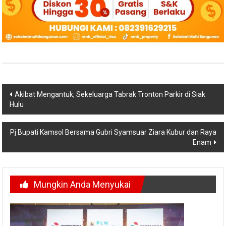
Navigasi
Akibat Mengantuk, Sekeluarga Tabrak Tronton Parkir di Siak
Hulu
pos
Pj Bupati Kamsol Bersama Gubri Syamsuar Ziara Kubur dan Raya
Enam
Mungkin Anda Menyukai