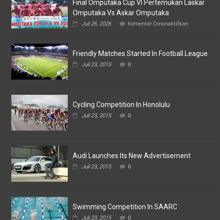
Final Omputaka Cup VI Pertemukan Laskar
Omputaka Vs Askar Omputaka
pada
Juli 26, 2026
Komentar Dinonaktifkan
Final
Omputaka
Cup
Friendly Matches Started In Football League
VI
Pertemukan
Juli 23, 2015
0
Laskar
Omputaka
Vs
Askar
Omputaka
Cycling Competition In Honolulu
Juli 23, 2015
0
Audi Launches Its New Advertisement
Juli 23, 2015
0
Swimming Competition In SAARC
Juli 23, 2015
0