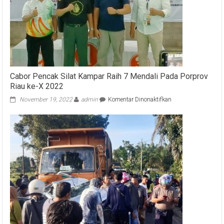
2026
Cabor Pencak Silat Kampar Raih 7 Mendali Pada Porprov
Riau ke-X 2022
pada
November 19, 2022
admin
Komentar Dinonaktifkan
Cabor
Pencak
Silat
Kampar
Raih
7
Mendali
Pada
Porprov
Riau
ke-
X
2022