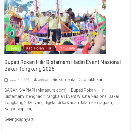
Daerah
Kab. Rokan Hilir
Pariwisata
Bupati Rokan Hilir Bistamam Hadiri Event Nasional
Bakar Tongkang 2026
pada
Komentar Dinonaktifkan
Juli 1, 2026
admin
Bupati
BAGAN SIAPIAPI (Mataaura.com) – Bupati Rokan Hilir H.
Rokan
Bistamam menghadiri rangkaian Event Wisata Nasional Bakar
Hilir
Tongkang 2026 yang digelar di kawasan Jalan Perniagaan,
Bistamam
Bagansiapiapi,
Hadiri
Event
Selengkapnya
Nasional
Bakar