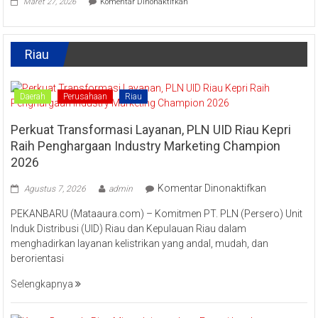
Maret 27, 2026
Komentar Dinonaktifkan
Tradisi
Tingkatkan
Raya
Ekonomi
Enam
Kreatif
Lestarikan
Riau
Kuliner
Khas
Kampar
“Lomang”
Daerah
Perusahaan
Riau
Perkuat Transformasi Layanan, PLN UID Riau Kepri
Raih Penghargaan Industry Marketing Champion
2026
pada
Komentar Dinonaktifkan
Agustus 7, 2026
admin
Perkuat
PEKANBARU (Mataaura.com) – Komitmen PT. PLN (Persero) Unit
Transforma
Induk Distribusi (UID) Riau dan Kepulauan Riau dalam
Layanan,
menghadirkan layanan kelistrikan yang andal, mudah, dan
PLN
berorientasi
UID
Riau
Selengkapnya
Kepri
Raih