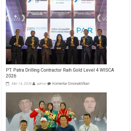
PT. Patra Drilling Contractor Raih Gold Level 4 WISCA
2026
pada
Mei 14, 2026
admin
Komentar Dinonaktifkan
PT.
Patra
Drilling
Contractor
Raih
Gold
Level
4
WISCA