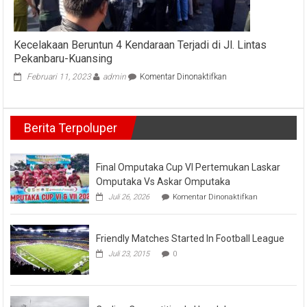
Kecelakaan Beruntun 4 Kendaraan Terjadi di Jl. Lintas
Pekanbaru-Kuansing
pada
Februari 11, 2023
admin
Komentar Dinonaktifkan
Kecelakaan
Beruntun
4
Berita Terpoluper
Kendaraan
Terjadi
di
Jl.
Final Omputaka Cup VI Pertemukan Laskar
Lintas
Omputaka Vs Askar Omputaka
Pekanbaru-
pada
Juli 26, 2026
Komentar Dinonaktifkan
Kuansing
Final
Omputaka
Cup
Friendly Matches Started In Football League
VI
Pertemukan
Juli 23, 2015
0
Laskar
Omputaka
Vs
Askar
Omputaka