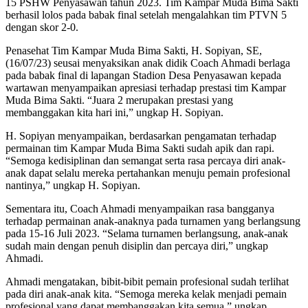
15 PSHW Penyasawan tahun 2023. Tim Kampar Muda Bima Sakti
berhasil lolos pada babak final setelah mengalahkan tim PTVN 5
dengan skor 2-0.
Penasehat Tim Kampar Muda Bima Sakti, H. Sopiyan, SE,
(16/07/23) seusai menyaksikan anak didik Coach Ahmadi berlaga
pada babak final di lapangan Stadion Desa Penyasawan kepada
wartawan menyampaikan apresiasi terhadap prestasi tim Kampar
Muda Bima Sakti. “Juara 2 merupakan prestasi yang
membanggakan kita hari ini,” ungkap H. Sopiyan.
H. Sopiyan menyampaikan, berdasarkan pengamatan terhadap
permainan tim Kampar Muda Bima Sakti sudah apik dan rapi.
“Semoga kedisiplinan dan semangat serta rasa percaya diri anak-
anak dapat selalu mereka pertahankan menuju pemain profesional
nantinya,” ungkap H. Sopiyan.
Sementara itu, Coach Ahmadi menyampaikan rasa bangganya
terhadap permainan anak-anaknya pada turnamen yang berlangsung
pada 15-16 Juli 2023. “Selama turnamen berlangsung, anak-anak
sudah main dengan penuh disiplin dan percaya diri,” ungkap
Ahmadi.
Ahmadi mengatakan, bibit-bibit pemain profesional sudah terlihat
pada diri anak-anak kita. “Semoga mereka kelak menjadi pemain
profesional yang dapat membanggakan kita semua,” ungkap