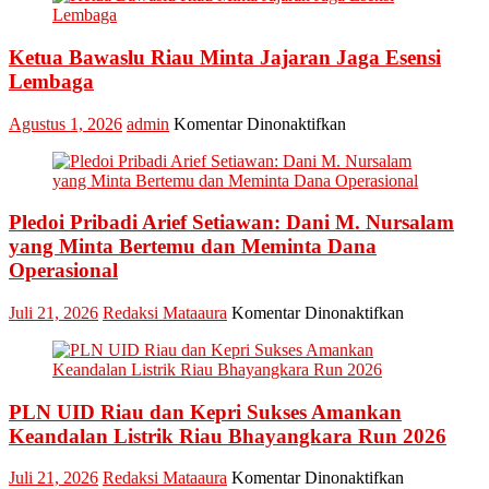
Penghargaan
Industry
Marketing
Ketua Bawaslu Riau Minta Jajaran Jaga Esensi
Champion
Lembaga
2026
pada
Agustus 1, 2026
admin
Komentar Dinonaktifkan
Ketua
Bawaslu
Riau
Minta
Pledoi Pribadi Arief Setiawan: Dani M. Nursalam
Jajaran
Jaga
yang Minta Bertemu dan Meminta Dana
Esensi
Operasional
Lembaga
pada
Juli 21, 2026
Redaksi Mataaura
Komentar Dinonaktifkan
Pledoi
Pribadi
Arief
Setiawan:
PLN UID Riau dan Kepri Sukses Amankan
Dani
M.
Keandalan Listrik Riau Bhayangkara Run 2026
Nursalam
yang
pada
Juli 21, 2026
Redaksi Mataaura
Komentar Dinonaktifkan
Minta