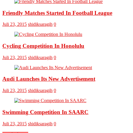
Omputaka
Cup
Friendly Matches Started In Football League
VI
Pertemukan
Laskar
Juli 23, 2015
shidiksaragih
0
Omputaka
Vs
Askar
Omputaka
Cycling Competition In Honolulu
Juli 23, 2015
shidiksaragih
0
Audi Launches Its New Advertisement
Juli 23, 2015
shidiksaragih
0
Swimming Competition In SAARC
Juli 23, 2015
shidiksaragih
0