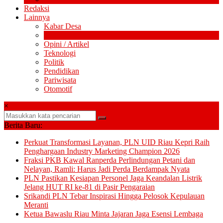
Redaksi
Lainnya
Kabar Desa
Olahraga
Opini / Artikel
Teknologi
Politik
Pendidikan
Pariwisata
Otomotif
×
Berita Baru:
Perkuat Transformasi Layanan, PLN UID Riau Kepri Raih
Penghargaan Industry Marketing Champion 2026
Fraksi PKB Kawal Ranperda Perlindungan Petani dan
Nelayan, Ramli: Harus Jadi Perda Berdampak Nyata
PLN Pastikan Kesiapan Personel Jaga Keandalan Listrik
Jelang HUT RI ke-81 di Pasir Pengaraian
Srikandi PLN Tebar Inspirasi Hingga Pelosok Kepulauan
Meranti
Ketua Bawaslu Riau Minta Jajaran Jaga Esensi Lembaga