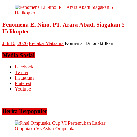
PLN
Bertemu
UID
dan
Riau
Meminta
dan
Dana
Fenomena El Nino, PT. Arara Abadi Siagakan 5
Kepri
Operasional
Sukses
Helikopter
Amankan
Keandalan
pada
Juli 16, 2026
Redaksi Mataaura
Komentar Dinonaktifkan
Listrik
Fenomena
Riau
El
Media Sosial
Bhayangkar
Nino,
Run
PT.
Facebook
2026
Arara
Twitter
Abadi
Instagram
Siagakan
Pinterest
5
Youtube
Helikopter
Berita Terpopuler