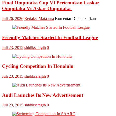
Final Omputaka Cup VI Pertemukan Laskar
Omputaka Vs Askar Omputaka
pada
Juli 26, 2026
Redaksi Mataaura
Komentar Dinonaktifkan
Final
Omputaka
Cup
Friendly Matches Started In Football League
VI
Pertemukan
Laskar
Juli 23, 2015
shidiksaragih
0
Omputaka
Vs
Askar
Omputaka
Cycling Competition In Honolulu
Juli 23, 2015
shidiksaragih
0
Audi Launches Its New Advertisement
Juli 23, 2015
shidiksaragih
0