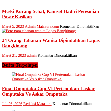
Sambut
Idul
Fitri
Meski Kurang Sehat, Kamsol Hadiri Peresmian
1445
Pasar Kasikan
H,
Kepala
pada
Maret 5, 2023
Admin Mataaura.com
Komentar Dinonaktifkan
Bapend
Meski
Kampar
Kurang
Berbagi
Sehat,
24 Orang Tahanan Wanita Dipindahkan Lapas
Kebaha
Kamsol
Bangkinang
Dengan
Hadiri
Petugas
Peresm
Kebersi
pada
Maret 21, 2023
admin
Komentar Dinonaktifkan
Pasar
24
Kasika
Orang
Berita Terpoluper
Tahanan
Wanita
Dipindahkan
Lapas
Bangkinang
Final Omputaka Cup VI Pertemukan Laskar
Omputaka Vs Askar Omputaka
pada
Juli 26, 2026
Redaksi Mataaura
Komentar Dinonaktifkan
Final