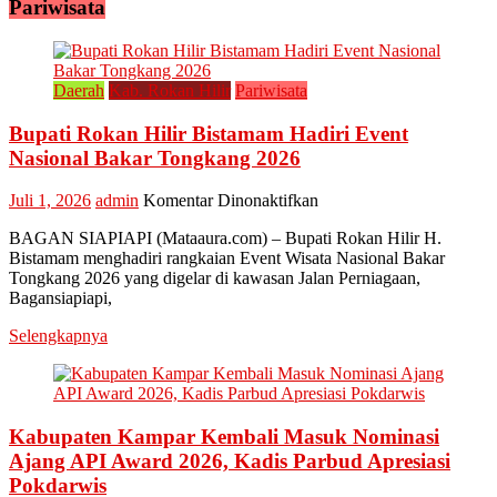
Pariwisata
Daerah
Kab. Rokan Hilir
Pariwisata
Bupati Rokan Hilir Bistamam Hadiri Event
Nasional Bakar Tongkang 2026
pada
Juli 1, 2026
admin
Komentar Dinonaktifkan
Bupati
BAGAN SIAPIAPI (Mataaura.com) – Bupati Rokan Hilir H.
Rokan
Bistamam menghadiri rangkaian Event Wisata Nasional Bakar
Hilir
Tongkang 2026 yang digelar di kawasan Jalan Perniagaan,
Bistamam
Bagansiapiapi,
Hadiri
Event
Selengkapnya
Nasional
Bakar
Tongkang
2026
Kabupaten Kampar Kembali Masuk Nominasi
Ajang API Award 2026, Kadis Parbud Apresiasi
Pokdarwis