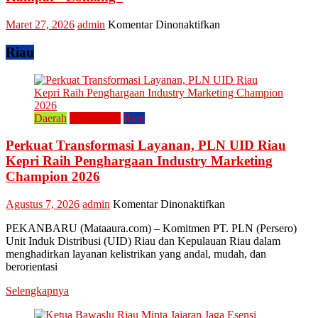
Tingkatkan
Ekonomi
pada
Maret 27, 2026
admin
Komentar Dinonaktifkan
Kreatif
Tradisi
Raya
Riau
Enam
Lestarikan
Kuliner
Khas
Kampar
Daerah
Perusahaan
Riau
“Lomang”
Perkuat Transformasi Layanan, PLN UID Riau
Kepri Raih Penghargaan Industry Marketing
Champion 2026
pada
Agustus 7, 2026
admin
Komentar Dinonaktifkan
Perkuat
PEKANBARU (Mataaura.com) – Komitmen PT. PLN (Persero)
Transformasi
Unit Induk Distribusi (UID) Riau dan Kepulauan Riau dalam
Layanan,
menghadirkan layanan kelistrikan yang andal, mudah, dan
PLN
berorientasi
UID
Riau
Selengkapnya
Kepri
Raih