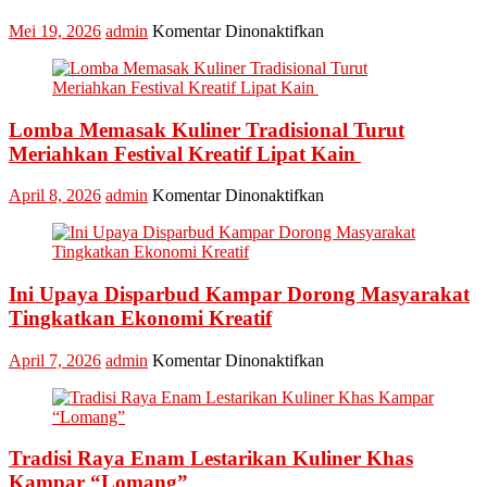
pada
Mei 19, 2026
admin
Komentar Dinonaktifkan
Kabupaten
Kampar
Kembali
Masuk
Lomba Memasak Kuliner Tradisional Turut
Nominasi
Ajang
Meriahkan Festival Kreatif Lipat Kain
API
Award
pada
April 8, 2026
admin
Komentar Dinonaktifkan
2026,
Lomba
Kadis
Memasak
Parbud
Kuliner
Apresiasi
Tradisional
Pokdarwis
Ini Upaya Disparbud Kampar Dorong Masyarakat
Turut
Meriahkan
Tingkatkan Ekonomi Kreatif
Festival
Kreatif
pada
April 7, 2026
admin
Komentar Dinonaktifkan
Lipat
Ini
Kain
Upaya
Disparbud
Kampar
Tradisi Raya Enam Lestarikan Kuliner Khas
Dorong
Masyarakat
Kampar “Lomang”