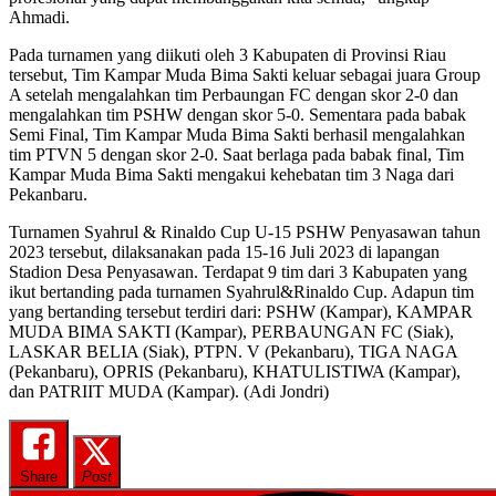
Ahmadi.
Pada turnamen yang diikuti oleh 3 Kabupaten di Provinsi Riau
tersebut, Tim Kampar Muda Bima Sakti keluar sebagai juara Group
A setelah mengalahkan tim Perbaungan FC dengan skor 2-0 dan
mengalahkan tim PSHW dengan skor 5-0. Sementara pada babak
Semi Final, Tim Kampar Muda Bima Sakti berhasil mengalahkan
tim PTVN 5 dengan skor 2-0. Saat berlaga pada babak final, Tim
Kampar Muda Bima Sakti mengakui kehebatan tim 3 Naga dari
Pekanbaru.
Turnamen Syahrul & Rinaldo Cup U-15 PSHW Penyasawan tahun
2023 tersebut, dilaksanakan pada 15-16 Juli 2023 di lapangan
Stadion Desa Penyasawan. Terdapat 9 tim dari 3 Kabupaten yang
ikut bertanding pada turnamen Syahrul&Rinaldo Cup. Adapun tim
yang bertanding tersebut terdiri dari: PSHW (Kampar), KAMPAR
MUDA BIMA SAKTI (Kampar), PERBAUNGAN FC (Siak),
LASKAR BELIA (Siak), PTPN. V (Pekanbaru), TIGA NAGA
(Pekanbaru), OPRIS (Pekanbaru), KHATULISTIWA (Kampar),
dan PATRIIT MUDA (Kampar). (Adi Jondri)
Share
Post