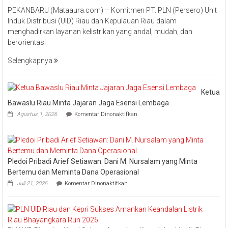
Perkuat
PEKANBARU (Mataaura.com) – Komitmen PT. PLN (Persero) Unit
Transforma
Induk Distribusi (UID) Riau dan Kepulauan Riau dalam
Layanan,
menghadirkan layanan kelistrikan yang andal, mudah, dan
PLN
berorientasi
UID
Riau
Selengkapnya
Kepri
Raih
Pengharga
Ketua
Industry
Bawaslu Riau Minta Jajaran Jaga Esensi Lembaga
Marketing
pada
Agustus 1, 2026
Komentar Dinonaktifkan
Champion
Ketua
Bawaslu
2026
Riau
Minta
Jajaran
Pledoi Pribadi Arief Setiawan: Dani M. Nursalam yang Minta
Jaga
Esensi
Bertemu dan Meminta Dana Operasional
Lembaga
pada
Juli 21, 2026
Komentar Dinonaktifkan
Pledoi
Pribadi
Arief
Setiawan:
Dani