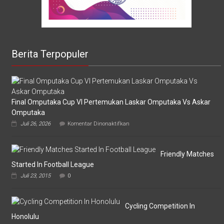
Berita Terpopuler
Final Omputaka Cup VI Pertemukan Laskar Omputaka Vs Askar
Omputaka
pada
Juli 26, 2026
Komentar Dinonaktifkan
Final
Omputaka
Cup
VI
Friendly Matches
Pertemukan
Started In Football League
Laskar
Juli 23, 2015
0
Omputaka
Vs
Askar
Omputaka
Cycling Competition In
Honolulu