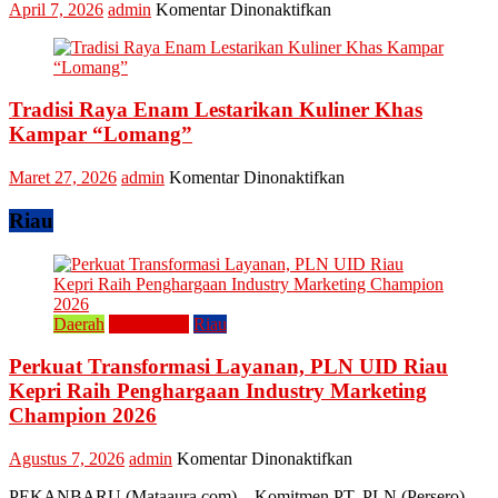
pada
April 7, 2026
admin
Komentar Dinonaktifkan
Lipat
Ini
Kain
Upaya
Disparbud
Kampar
Tradisi Raya Enam Lestarikan Kuliner Khas
Dorong
Masyarakat
Kampar “Lomang”
Tingkatkan
Ekonomi
pada
Maret 27, 2026
admin
Komentar Dinonaktifkan
Kreatif
Tradisi
Raya
Riau
Enam
Lestarikan
Kuliner
Khas
Kampar
Daerah
Perusahaan
Riau
“Lomang”
Perkuat Transformasi Layanan, PLN UID Riau
Kepri Raih Penghargaan Industry Marketing
Champion 2026
pada
Agustus 7, 2026
admin
Komentar Dinonaktifkan
Perkuat
PEKANBARU (Mataaura.com) – Komitmen PT. PLN (Persero)
Transformasi