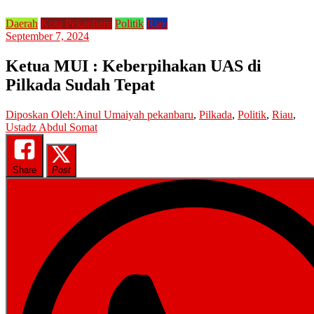
Daerah
Kota Pekanbaru
Politik
Riau
September 7, 2024
Ketua MUI : Keberpihakan UAS di
Pilkada Sudah Tepat
Diposkan Oleh:Ainul Umaiyah
pekanbaru
,
Pilkada
,
Politik
,
Riau
,
Ustadz Abdul Somat
Share
Post