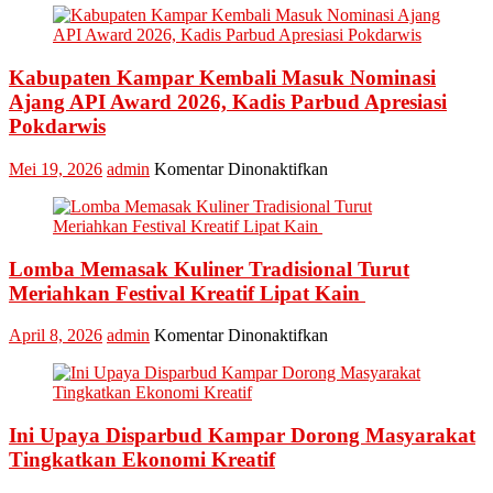
Bakar
Tongkang
2026
Kabupaten Kampar Kembali Masuk Nominasi
Ajang API Award 2026, Kadis Parbud Apresiasi
Pokdarwis
pada
Mei 19, 2026
admin
Komentar Dinonaktifkan
Kabupaten
Kampar
Kembali
Masuk
Lomba Memasak Kuliner Tradisional Turut
Nominasi
Ajang
Meriahkan Festival Kreatif Lipat Kain
API
Award
pada
April 8, 2026
admin
Komentar Dinonaktifkan
2026,
Lomba
Kadis
Memasak
Parbud
Kuliner
Apresiasi
Tradisional
Pokdarwis
Ini Upaya Disparbud Kampar Dorong Masyarakat
Turut
Meriahkan
Tingkatkan Ekonomi Kreatif
Festival
Kreatif