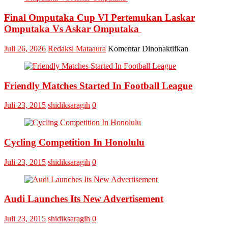
P
K
Final Omputaka Cup VI Pertemukan Laskar
Omputaka Vs Askar Omputaka
pada
Juli 26, 2026
Redaksi Mataaura
Komentar Dinonaktifkan
Final
Omputaka
Cup
Friendly Matches Started In Football League
VI
Pertemukan
Laskar
Juli 23, 2015
shidiksaragih
0
Omputaka
Vs
Askar
Omputaka
Cycling Competition In Honolulu
Juli 23, 2015
shidiksaragih
0
Audi Launches Its New Advertisement
Juli 23, 2015
shidiksaragih
0