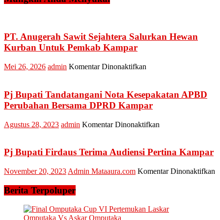
PT. Anugerah Sawit Sejahtera Salurkan Hewan
Kurban Untuk Pemkab Kampar
pada
Mei 26, 2026
admin
Komentar Dinonaktifkan
PT.
Anugerah
Sawit
Pj Bupati Tandatangani Nota Kesepakatan APBD
Sejahtera
Perubahan Bersama DPRD Kampar
Salurkan
Hewan
pada
Agustus 28, 2023
admin
Komentar Dinonaktifkan
Kurban
Pj
Untuk
Bupati
Pemkab
Tandatangani
Pj Bupati Firdaus Terima Audiensi Pertina Kampar
Kampar
Nota
Kesepakatan
p
November 20, 2023
Admin Mataaura.com
Komentar Dinonaktifkan
APBD
P
Perubahan
B
Berita Terpoluper
Bersama
F
DPRD
T
Kampar
A