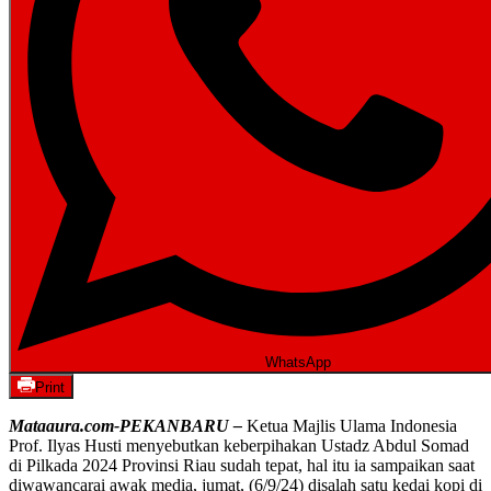
WhatsApp
Print
Mataaura.com-PEKANBARU –
Ketua Majlis Ulama Indonesia
Prof. Ilyas Husti menyebutkan keberpihakan Ustadz Abdul Somad
di Pilkada 2024 Provinsi Riau sudah tepat, hal itu ia sampaikan saat
diwawancarai awak media, jumat, (6/9/24) disalah satu kedai kopi di