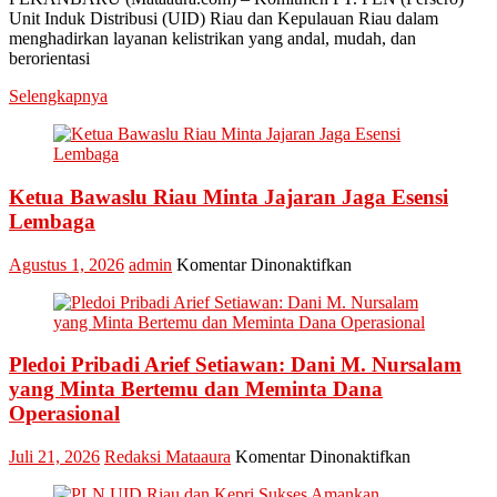
Unit Induk Distribusi (UID) Riau dan Kepulauan Riau dalam
Layanan,
menghadirkan layanan kelistrikan yang andal, mudah, dan
PLN
berorientasi
UID
Riau
Selengkapnya
Kepri
Raih
Penghargaan
Industry
Marketing
Ketua Bawaslu Riau Minta Jajaran Jaga Esensi
Champion
Lembaga
2026
pada
Agustus 1, 2026
admin
Komentar Dinonaktifkan
Ketua
Bawaslu
Riau
Minta
Pledoi Pribadi Arief Setiawan: Dani M. Nursalam
Jajaran
Jaga
yang Minta Bertemu dan Meminta Dana
Esensi
Operasional
Lembaga
pada
Juli 21, 2026
Redaksi Mataaura
Komentar Dinonaktifkan
Pledoi
Pribadi