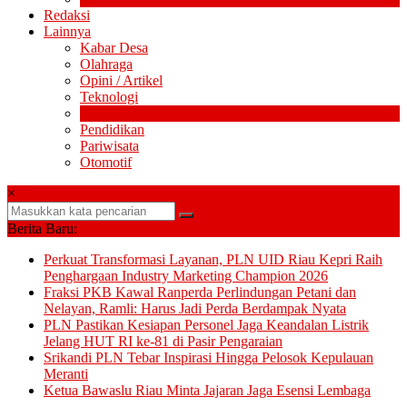
Redaksi
Lainnya
Kabar Desa
Olahraga
Opini / Artikel
Teknologi
Politik
Pendidikan
Pariwisata
Otomotif
×
Berita Baru:
Perkuat Transformasi Layanan, PLN UID Riau Kepri Raih
Penghargaan Industry Marketing Champion 2026
Fraksi PKB Kawal Ranperda Perlindungan Petani dan
Nelayan, Ramli: Harus Jadi Perda Berdampak Nyata
PLN Pastikan Kesiapan Personel Jaga Keandalan Listrik
Jelang HUT RI ke-81 di Pasir Pengaraian
Srikandi PLN Tebar Inspirasi Hingga Pelosok Kepulauan
Meranti
Ketua Bawaslu Riau Minta Jajaran Jaga Esensi Lembaga