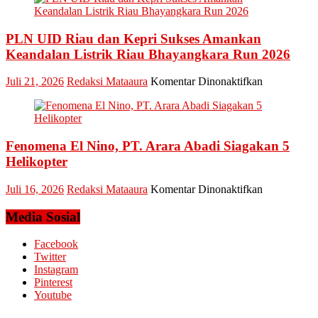
Arief
Setiawan:
PLN UID Riau dan Kepri Sukses Amankan
Dani
M.
Keandalan Listrik Riau Bhayangkara Run 2026
Nursalam
yang
pada
Juli 21, 2026
Redaksi Mataaura
Komentar Dinonaktifkan
Minta
PLN
Bertemu
UID
dan
Riau
Meminta
dan
Dana
Fenomena El Nino, PT. Arara Abadi Siagakan 5
Kepri
Operasional
Sukses
Helikopter
Amankan
Keandalan
pada
Juli 16, 2026
Redaksi Mataaura
Komentar Dinonaktifkan
Listrik
Fenomena
Riau
El
Media Sosial
Bhayangkar
Nino,
Run
PT.
Facebook
2026
Arara
Twitter
Abadi
Instagram
Siagakan
Pinterest
5
Youtube
Helikopter