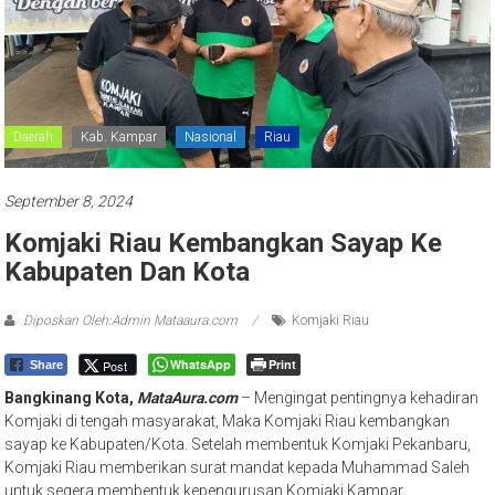
Daerah
Kab. Kampar
Nasional
Riau
September 8, 2024
Komjaki Riau Kembangkan Sayap Ke
Kabupaten Dan Kota
Diposkan Oleh:Admin Mataaura.com
Komjaki Riau
WhatsApp
Print
Post
Share
Bangkinang Kota,
MataAura.com
– Mengingat pentingnya kehadiran
Komjaki di tengah masyarakat, Maka Komjaki Riau kembangkan
sayap ke Kabupaten/Kota. Setelah membentuk Komjaki Pekanbaru,
Komjaki Riau memberikan surat mandat kepada Muhammad Saleh
untuk segera membentuk kepengurusan Komjaki Kampar.