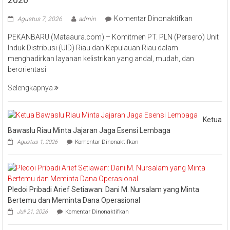
pada
Komentar Dinonaktifkan
Agustus 7, 2026
admin
Perkuat
PEKANBARU (Mataaura.com) – Komitmen PT. PLN (Persero) Unit
Transforma
Induk Distribusi (UID) Riau dan Kepulauan Riau dalam
Layanan,
menghadirkan layanan kelistrikan yang andal, mudah, dan
PLN
berorientasi
UID
Riau
Selengkapnya
Kepri
Raih
Pengharga
Ketua
Industry
Bawaslu Riau Minta Jajaran Jaga Esensi Lembaga
Marketing
pada
Agustus 1, 2026
Komentar Dinonaktifkan
Champion
Ketua
Bawaslu
2026
Riau
Minta
Jajaran
Pledoi Pribadi Arief Setiawan: Dani M. Nursalam yang Minta
Jaga
Esensi
Bertemu dan Meminta Dana Operasional
Lembaga
pada
Juli 21, 2026
Komentar Dinonaktifkan
Pledoi
Pribadi