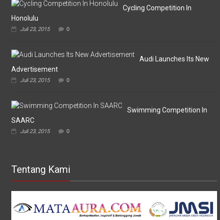
Omputaka
Cycling Competition In
Honolulu
Juli 23, 2015
0
Audi Launches Its New
Advertisement
Juli 23, 2015
0
Swimming Competition In
SAARC
Juli 23, 2015
0
Tentang Kami