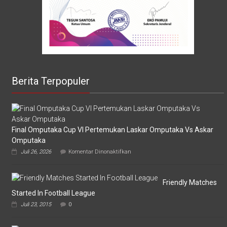
Berita Terpopuler
Final Omputaka Cup VI Pertemukan Laskar Omputaka Vs Askar
Omputaka
pada
Juli 26, 2026
Komentar Dinonaktifkan
Final
Omputaka
Cup
VI
Friendly Matches
Pertemukan
Started In Football League
Laskar
Juli 23, 2015
0
Omputaka
Vs
Askar