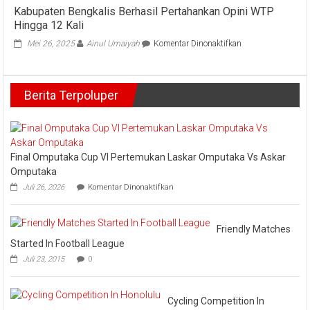
Gandeng
Kabupaten Bengkalis Berhasil Pertahankan Opini WTP
Lapas
Pakar
Hingga 12 Kali
Bangkinang
Untuk
Peringati
pada
Rencanakan
Mei 26, 2025
Ainul Umaiyah
Komentar Dinonaktifkan
Tahun
Kabupaten
Pembangun
Baru
Bengkalis
Islam
Berhasil
Berita Terpoluper
Pertahankan
Opini
WTP
Hingga
12
Kali
Final Omputaka Cup VI Pertemukan Laskar Omputaka Vs Askar
Omputaka
pada
Juli 26, 2026
Komentar Dinonaktifkan
Final
Omputaka
Cup
VI
Friendly Matches
Pertemukan
Started In Football League
Laskar
Juli 23, 2015
0
Omputaka
Vs
Askar
Omputaka
Cycling Competition In