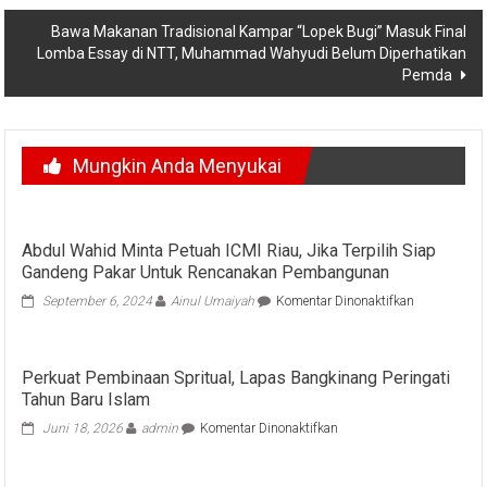
pos
Bawa Makanan Tradisional Kampar “Lopek Bugi” Masuk Final
Lomba Essay di NTT, Muhammad Wahyudi Belum Diperhatikan
Pemda
Mungkin Anda Menyukai
Abdul Wahid Minta Petuah ICMI Riau, Jika Terpilih Siap
Gandeng Pakar Untuk Rencanakan Pembangunan
pada
September 6, 2024
Ainul Umaiyah
Komentar Dinonaktifkan
Abdul
Wahid
Minta
Perkuat Pembinaan Spritual, Lapas Bangkinang Peringati
Petuah
Tahun Baru Islam
ICMI
Riau,
pada
Juni 18, 2026
admin
Komentar Dinonaktifkan
Jika
Perkuat
Terpilih
Pembinaan
Siap
Spritual,