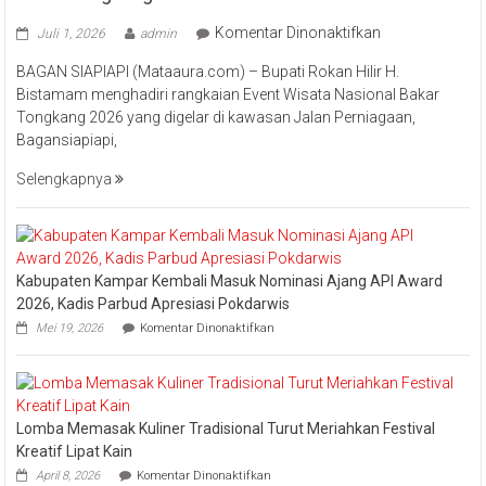
pada
Komentar Dinonaktifkan
Juli 1, 2026
admin
Bupati
BAGAN SIAPIAPI (Mataaura.com) – Bupati Rokan Hilir H.
Rokan
Bistamam menghadiri rangkaian Event Wisata Nasional Bakar
Hilir
Tongkang 2026 yang digelar di kawasan Jalan Perniagaan,
Bistamam
Bagansiapiapi,
Hadiri
Event
Selengkapnya
Nasional
Bakar
Tongkang
2026
Kabupaten Kampar Kembali Masuk Nominasi Ajang API Award
2026, Kadis Parbud Apresiasi Pokdarwis
pada
Mei 19, 2026
Komentar Dinonaktifkan
Kabupaten
Kampar
Kembali
Masuk
Nominasi
Lomba Memasak Kuliner Tradisional Turut Meriahkan Festival
Ajang
API
Kreatif Lipat Kain
Award
pada
April 8, 2026
Komentar Dinonaktifkan
2026,