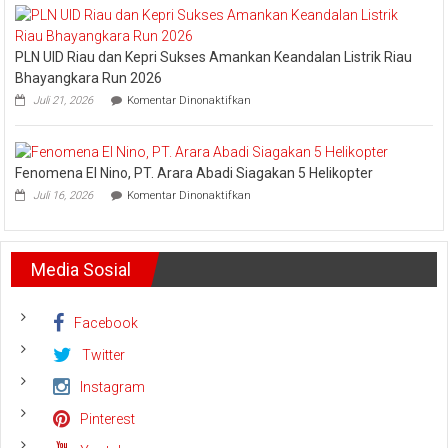
Arief
Setiawan:
Dani
PLN UID Riau dan Kepri Sukses Amankan Keandalan Listrik Riau
M.
Nursalam
Bhayangkara Run 2026
yang
pada
Juli 21, 2026
Komentar Dinonaktifkan
Minta
PLN
Bertemu
UID
dan
Riau
Meminta
dan
Dana
Fenomena El Nino, PT. Arara Abadi Siagakan 5 Helikopter
Kepri
Operasional
pada
Sukses
Juli 16, 2026
Komentar Dinonaktifkan
Fenomena
Amankan
El
Keandalan
Nino,
Listrik
PT.
Riau
Media Sosial
Arara
Bhayangkara
Abadi
Run
Siagakan
2026
5
Facebook
Helikopter
Twitter
Instagram
Pinterest