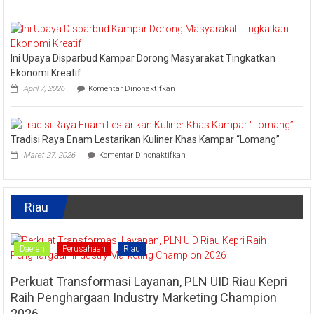
Lomba
Kadis
Memasak
Parbud
Kuliner
Apresiasi
Tradisional
Pokdarwis
Turut
Ini Upaya Disparbud Kampar Dorong Masyarakat Tingkatkan
Meriahkan
Festival
Ekonomi Kreatif
Kreatif
pada
April 7, 2026
Komentar Dinonaktifkan
Lipat
Ini
Kain
Upaya
Disparbud
Kampar
Tradisi Raya Enam Lestarikan Kuliner Khas Kampar “Lomang”
Dorong
pada
Masyarakat
Maret 27, 2026
Komentar Dinonaktifkan
Tradisi
Tingkatkan
Raya
Ekonomi
Enam
Kreatif
Lestarikan
Riau
Kuliner
Khas
Kampar
“Lomang”
Daerah
Perusahaan
Riau
Perkuat Transformasi Layanan, PLN UID Riau Kepri
Raih Penghargaan Industry Marketing Champion
2026