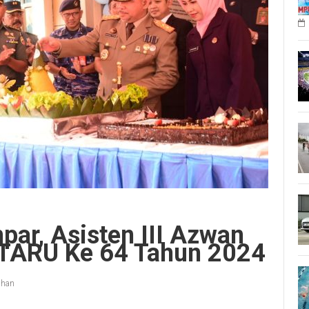
par, Asisten III Azwan
NTARU Ke 64 Tahun 2024
ahan