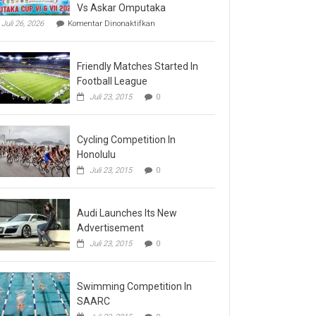
Vs Askar Omputaka
pada
Juli 26, 2026
Komentar Dinonaktifkan
Final
Omputaka
Cup
Friendly Matches Started In
VI
Pertemukan
Football League
Laskar
Juli 23, 2015
0
Omputaka
Vs
Askar
Omputaka
Cycling Competition In
Honolulu
Juli 23, 2015
0
Audi Launches Its New
Advertisement
Juli 23, 2015
0
Swimming Competition In
SAARC