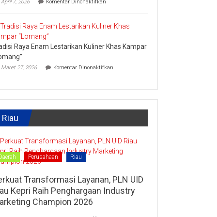
April 7, 2026
Komentar Dinonaktifkan
Lipat
Ini
Kain
Upaya
Disparbud
Kampar
Dorong
adisi Raya Enam Lestarikan Kuliner Khas Kampar
Masyarakat
Tingkatkan
omang”
Ekonomi
pada
Maret 27, 2026
Komentar Dinonaktifkan
Kreatif
Tradisi
Raya
Enam
Lestarikan
Kuliner
Khas
Riau
Kampar
“Lomang”
Daerah
Perusahaan
Riau
erkuat Transformasi Layanan, PLN UID
iau Kepri Raih Penghargaan Industry
arketing Champion 2026