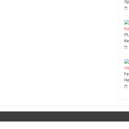
Op
Pengungsian
di
Medan
PL
Ke
Fe
He