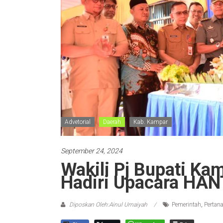
Advetorial
Daerah
Kab. Kampar
September 24, 2024
Wakili Pj Bupati Kam
Hadiri Upacara HA
Diposkan Oleh:Ainul Umaiyah
Pemerintah
,
Pertan