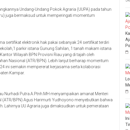
Se
dangkannya Undang-Undang Pokok Agraria (UUPA) pada tahun
taru) juga bermaksud untuk memperingati momentum
Ka
Aj
rtifikat elektronik hak pakai sebanyak 24 sertifikat terdiri
Po
ekolah,1 parkir istana Gunung Sahilan, 1 tanah makam istana
Kantor Wilayah BPN Provisni Riau yang di tajah oleh
ahan Nasional (ATR/BPN). Lebih lanjut berharap momentum
024 ini semakin mempererat kerjasama serta kolaborasi
paten Kampar.
Lo
Me
Riau Nurhadi Putra.A.Ptnh.MH menyampaikan amanat Menteri
al (ATR/BPN) Agus Harimurti Yudhoyono menyebutkan bahwa
h. Lahirnya UU Agraria juga dimaksudkan untuk pemerataan
In
Ti