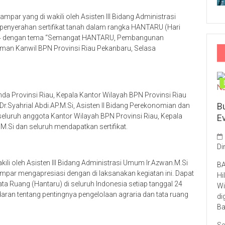
ampar yang di wakili oleh Asisten III Bidang Administrasi
penyerahan sertifikat tanah dalam rangka HANTARU (Hari
024 dengan tema “Semangat HANTARU, Pembangunan
aman Kanwil BPN Provinsi Riau Pekanbaru, Selasa
imda Provinsi Riau, Kepala Kantor Wilayah BPN Provinsi Riau
B
r.Syahrial Abdi.AP.M.Si, Asisten II Bidang Perekonomian dan
uruh anggota Kantor Wilayah BPN Provinsi Riau, Kepala
E
.Si dan seluruh mendapatkan sertifikat.
Di
kili oleh Asisten III Bidang Administrasi Umum Ir.Azwan.M.Si
BA
ar mengapresiasi dengan di laksanakan kegiatan ini. Dapat
Hi
 Tata Ruang (Hantaru) di seluruh Indonesia setiap tanggal 24
Wi
aran tentang pentingnya pengelolaan agraria dan tata ruang
di
Ba