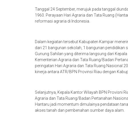
Tanggal 24 September, merujuk pada tanggal diun
1960. Perayaan Hari Agraria dan Tata Ruang (Han
reformasi agraria di Indonesia.
Dalam kegiatan tersebut Kabupaten Kampar menerima se
dari 21 bangunan sekolah, 1 bangunan pendidikan s
Gunung Sahilan yang diterima langsung dari Kepala 
Kementerian Agraria dan Tata Ruang/Badan Pertan
peringatan Hari Agraria dan Tata Ruang Nasional 2
kinerja antara ATR/BPN Provinsi Riau dengan Kabu
Selanjutnya, Kepala Kantor Wilayah BPN Provisni 
Agraria dan Tata Ruang/Badan Pertanahan Nasion
Hantaru jadi momentum dimulainya pendataan tana
akses tanah dan pembenahan sumber daya alam.