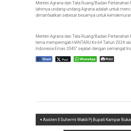
Menteri Agraria dan Tata Ruang/Badan Pertanahan 
lahirnya undang-undang Agraria adalah untuk menci
dimanfaatkan sebesar besarnya untuk kemakmuran 
Menteri Agraria dan Tata Ruang/Badan Pertanaha
tema memperingati HANTARU Ke 64 Tahun 2024 ia
Indonesia Emas 2045” sejalan dengan semangat In
WhatsApp
Print
Post
Share
Navigasi
Asisten II Suhermi Wakili Pj Bupati Kampar Bu
pos