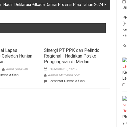
ri Hadiri Deklarasi Pilkada Damai Provinsi Riau Tahun 2024
Di
PE
(P
Ke
ke
Se
al Lapas
Sinergi PT PPK dan Pelindo
 Geledah Hunian
Regional I Hadirkan Posko
aan
Pengungsian di Medan
5
Ainul Umaiyah
Desember 1, 2025
Ke
pada
inonaktifkan
Admin Mataaura.com
L
Satopspatnal
pada
Komentar Dinonaktifkan
Lapas
Sinergi
Bangkinang
PT
Geledah
PPK
Hunian
dan
Warga
Pelindo
Binaan
Regional
I
Pl
Hadirkan
ya
Posko