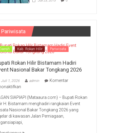
Juli 23, 2015
0
Pariwisata
Daerah
Kab. Rokan Hilir
Pariwisata
upati Rokan Hilir Bistamam Hadiri
vent Nasional Bakar Tongkang 2026
Komentar
Juli 1, 2026
admin
pada
nonaktifkan
Bupati
GAN SIAPIAPI (Mataaura.com) – Bupati Rokan
Rokan
lir H. Bistamam menghadiri rangkaian Event
Hilir
sata Nasional Bakar Tongkang 2026 yang
Bistamam
gelar di kawasan Jalan Perniagaan,
Hadiri
gansiapiapi,
Event
Nasional