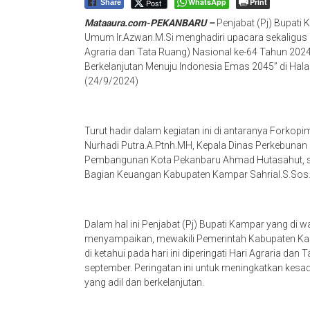
WhatsApp
Print
Post
Share
Mataaura.com-PEKANBARU –
Penjabat (Pj) Bupati K
Umum Ir.Azwan.M.Si menghadiri upacara sekaligus 
Agraria dan Tata Ruang) Nasional ke-64 Tahun 2
Berkelanjutan Menuju Indonesia Emas 2045” di Hal
(24/9/2024)
Turut hadir dalam kegiatan ini di antaranya Forkop
Nurhadi Putra.A.Ptnh.MH, Kepala Dinas Perkebunan D
Pembangunan Kota Pekanbaru Ahmad Hutasahut, sel
Bagian Keuangan Kabupaten Kampar Sahrial.S.Sos.M
Dalam hal ini Penjabat (Pj) Bupati Kampar yang di wa
menyampaikan, mewakili Pemerintah Kabupaten Kamp
di ketahui pada hari ini diperingati Hari Agraria dan
september. Peringatan ini untuk meningkatkan kesad
yang adil dan berkelanjutan.