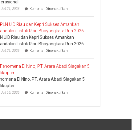
erasional
pada
Juli 21, 2026
Komentar Dinonaktifkan
Pledoi
Pribadi
Arief
Setiawan:
Dani
N UID Riau dan Kepri Sukses Amankan
M.
Nursalam
andalan Listrik Riau Bhayangkara Run 2026
yang
pada
Juli 21, 2026
Komentar Dinonaktifkan
Minta
PLN
Bertemu
UID
dan
Riau
Meminta
dan
Dana
Kepri
Operasional
nomena El Nino, PT. Arara Abadi Siagakan 5
Sukses
Amankan
likopter
Keandalan
pada
Juli 16, 2026
Komentar Dinonaktifkan
Listrik
Fenomena
Riau
El
Bhayangkara
Nino,
Run
PT.
2026
Arara
Abadi
Siagakan
5
Helikopter