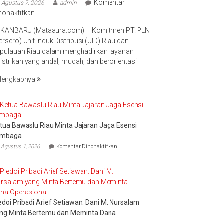
Komentar
Agustus 7, 2026
admin
pada
nonaktifkan
Perkuat
KANBARU (Mataaura.com) – Komitmen PT. PLN
Transformasi
ersero) Unit Induk Distribusi (UID) Riau dan
Layanan,
pulauan Riau dalam menghadirkan layanan
PLN
listrikan yang andal, mudah, dan berorientasi
UID
Riau
lengkapnya
Kepri
Raih
Penghargaan
Industry
tua Bawaslu Riau Minta Jajaran Jaga Esensi
Marketing
embaga
Champion
pada
2026
Agustus 1, 2026
Komentar Dinonaktifkan
Ketua
Bawaslu
Riau
Minta
Jajaran
Jaga
Esensi
edoi Pribadi Arief Setiawan: Dani M. Nursalam
Lembaga
ng Minta Bertemu dan Meminta Dana