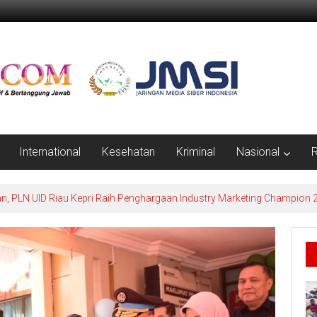
International
Kesehatan
Kriminal
Nasional
R
n, PLN UID Riau Kepri Raih Penghargaan Industry Marketing Champion 