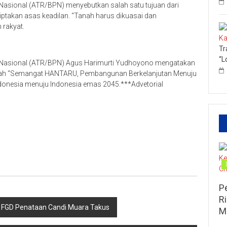
Nasional (ATR/BPN) menyebutkan salah satu tujuan dari
ptakan asas keadilan. “Tanah harus dikuasai dan
rakyat.
Tr
“L
n Nasional (ATR/BPN) Agus Harimurti Yudhoyono mengatakan
lah “Semangat HANTARU, Pembangunan Berkelanjutan Menuju
donesia menuju Indonesia emas 2045.***Advetorial
P
R
ka FGD Penataan Candi Muara Takus
M