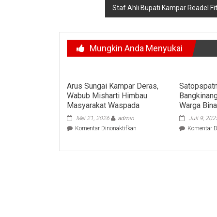
Staf Ahli Bupati Kampar Readel Fit
Mungkin Anda Menyukai
Arus Sungai Kampar Deras,
Satopspatn
Wabub Misharti Himbau
Bangkinang
Masyarakat Waspada
Warga Bin
Mei 21, 2026
admin
Juli 9, 202
pada
Komentar Dinonaktifkan
Komentar D
Arus
Sungai
Kampar
Deras,
Wabub
Misharti
Himbau
Masyarakat
Waspada