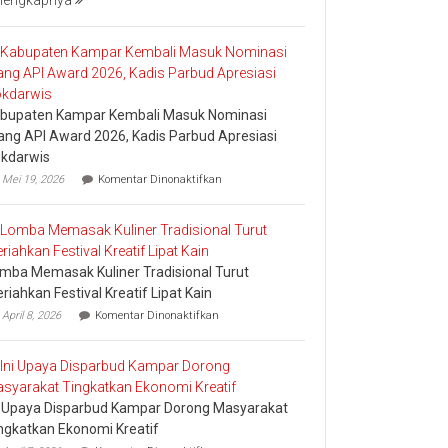
lengkapnya
Bakar
Tongkang
2026
bupaten Kampar Kembali Masuk Nominasi
ang API Award 2026, Kadis Parbud Apresiasi
kdarwis
pada
Mei 19, 2026
Komentar Dinonaktifkan
Kabupaten
Kampar
Kembali
Masuk
Nominasi
mba Memasak Kuliner Tradisional Turut
Ajang
API
riahkan Festival Kreatif Lipat Kain
Award
pada
April 8, 2026
Komentar Dinonaktifkan
2026,
Lomba
Kadis
Memasak
Parbud
Kuliner
Apresiasi
Tradisional
Pokdarwis
Turut
i Upaya Disparbud Kampar Dorong Masyarakat
Meriahkan
Festival
ngkatkan Ekonomi Kreatif
Kreatif
pada