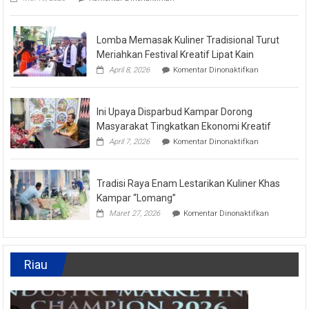
Kabupaten
Kampar
Kembali
Lomba Memasak Kuliner Tradisional Turut
Masuk
Nominasi
Meriahkan Festival Kreatif Lipat Kain
Ajang
pada
April 8, 2026
Komentar Dinonaktifkan
API
Lomba
Award
Memasak
2026,
Kuliner
Kadis
Ini Upaya Disparbud Kampar Dorong
Tradisional
Parbud
Turut
Masyarakat Tingkatkan Ekonomi Kreatif
Apresiasi
Meriahkan
Pokdarwis
pada
April 7, 2026
Komentar Dinonaktifkan
Festival
Ini
Kreatif
Upaya
Lipat
Disparbud
Kain
Tradisi Raya Enam Lestarikan Kuliner Khas
Kampar
Dorong
Kampar “Lomang”
Masyarakat
pada
Maret 27, 2026
Komentar Dinonaktifkan
Tingkatkan
Tradisi
Ekonomi
Raya
Kreatif
Enam
Lestarikan
Riau
Kuliner
Khas
Kampar
“Lomang”