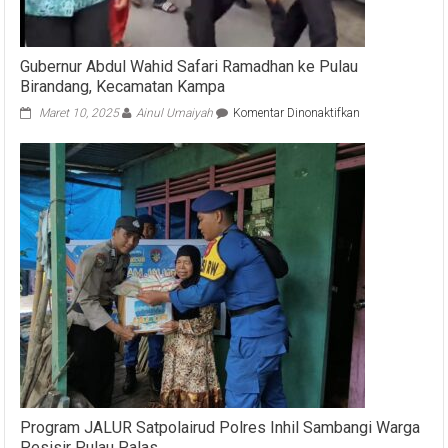
Gubernur Abdul Wahid Safari Ramadhan ke Pulau
Birandang, Kecamatan Kampa
pada
Maret 10, 2025
Ainul Umaiyah
Komentar Dinonaktifkan
Gubernur
Abdul
Wahid
Safari
Ramadhan
ke
Pulau
Birandang,
Kecamatan
Kampa
Program JALUR Satpolairud Polres Inhil Sambangi Warga
Pesisir Pulau Palas