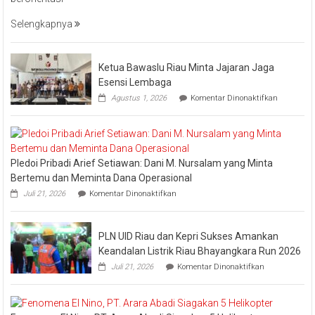
UID
Riau
Selengkapnya
Kepri
Raih
Pengharga
Ketua Bawaslu Riau Minta Jajaran Jaga
Industry
Esensi Lembaga
Marketing
pada
Agustus 1, 2026
Komentar Dinonaktifkan
Champion
Ketua
Bawaslu
2026
Riau
Minta
Jajaran
Pledoi Pribadi Arief Setiawan: Dani M. Nursalam yang Minta
Jaga
Esensi
Bertemu dan Meminta Dana Operasional
Lembaga
pada
Juli 21, 2026
Komentar Dinonaktifkan
Pledoi
Pribadi
Arief
PLN UID Riau dan Kepri Sukses Amankan
Setiawan:
Dani
Keandalan Listrik Riau Bhayangkara Run 2026
M.
pada
Juli 21, 2026
Komentar Dinonaktifkan
Nursalam
PLN
yang
UID
Minta
Riau
Bertemu
dan
dan