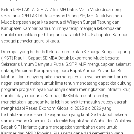
Ketua DPH LAKTA Dr.H. A. Zikri, MH Datuk Malin Mudo di dampingi
sekretaris DPH LAKTA Rais Hasan Piliang SH, MH Datuk Bagindo
Mudo berpesan agar kita semua di Wilayah Sungai Tapung dan
Kabupaten Kampar pada umumnya tetap menjaga kekompakan
sambil menantikan perhitungan suara oleh KPU Kabupaten Kampar
sebagai penyelenggara pilkada.
Di tempat yang berbeda Ketua Umum Ikatan Keluarga Sungai Tapung
(IKST) Riau H. Sapaat,SE,MBA Datuk Laksamana Mudo beserta
Sekretaris Umum Damyatul Putra, S.STP, M.IP mengucapkan selamat
datang Pimpinan Kampar yang baru Bapak Ahmad Yuzar dan Bu
Misharti dan menyampaikan berharap terpilih nya pemimpin baru di
negeri serambi mekah untuk lima tahun mendatang dapat kita dukung
program program nya khususnya dalam meningkatkan infrastruktur,
sumber daya manusia Kampar, UMKM dan usaha kecil yg
menciptakan lapangan kerja lebih banyak termasuk strategy daerah
menghadapi Resesi Ekonomi Global di 2025 s.d 2026 yang
berbalutkan sendi- sendi keagamaan yang kuat. Serta dapat bekerja
sama dengan Gubernur Riau terpilih Bapak Abdul Wahid dan Wakil nya
Bapak S.F Harianto guna mendapatkan tambahan dana untuk
Kampar dari APBD Provinsi Riau serta dana dari kementrian yang