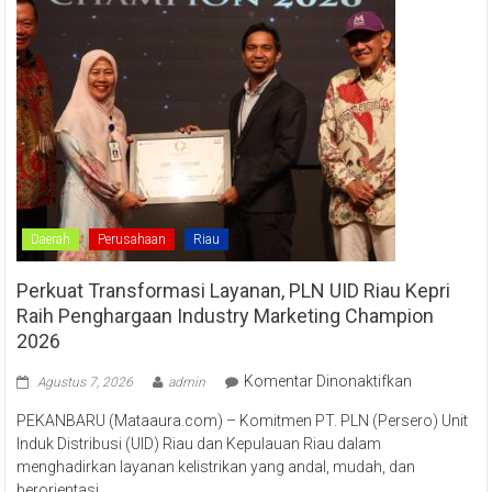
Daerah
Perusahaan
Riau
Perkuat Transformasi Layanan, PLN UID Riau Kepri
Raih Penghargaan Industry Marketing Champion
2026
pada
Komentar Dinonaktifkan
Agustus 7, 2026
admin
Perkuat
PEKANBARU (Mataaura.com) – Komitmen PT. PLN (Persero) Unit
Transforma
Induk Distribusi (UID) Riau dan Kepulauan Riau dalam
Layanan,
menghadirkan layanan kelistrikan yang andal, mudah, dan
PLN
berorientasi