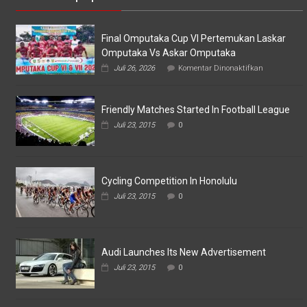
Final Omputaka Cup VI Pertemukan Laskar
Omputaka Vs Askar Omputaka
pada
Juli 26, 2026
Komentar Dinonaktifkan
Final
Omputaka
Cup
Friendly Matches Started In Football League
VI
Pertemukan
Juli 23, 2015
0
Laskar
Omputaka
Vs
Askar
Omputaka
Cycling Competition In Honolulu
Juli 23, 2015
0
Audi Launches Its New Advertisement
Juli 23, 2015
0