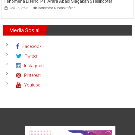
Fenomena El Nino, PT. Arara Abadi Siagakan 5 Helikopter
Kepri
Meminta
pada
Sukses
Juli 16, 2026
Komentar Dinonaktifkan
Dana
Fenomena
Amankan
Operasional
El
Keandalan
Nino,
Listrik
PT.
Riau
Media Sosial
Arara
Bhayangkara
Abadi
Run
Siagakan
2026
5
Facebook
Helikopter
Twitter
Instagram
Pinterest
Youtube