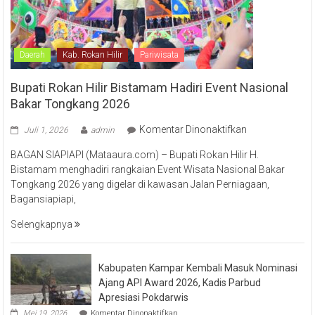
Daerah
Kab. Rokan Hilir
Pariwisata
Bupati Rokan Hilir Bistamam Hadiri Event Nasional
Bakar Tongkang 2026
pada
Komentar Dinonaktifkan
Juli 1, 2026
admin
Bupati
BAGAN SIAPIAPI (Mataaura.com) – Bupati Rokan Hilir H.
Rokan
Bistamam menghadiri rangkaian Event Wisata Nasional Bakar
Hilir
Tongkang 2026 yang digelar di kawasan Jalan Perniagaan,
Bistamam
Bagansiapiapi,
Hadiri
Event
Selengkapnya
Nasional
Bakar
Tongkang
Kabupaten Kampar Kembali Masuk Nominasi
2026
Ajang API Award 2026, Kadis Parbud
Apresiasi Pokdarwis
pada
Mei 19, 2026
Komentar Dinonaktifkan