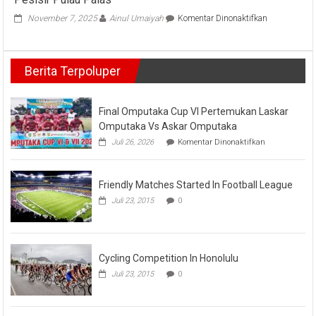
pada
November 7, 2025
Ainul Umaiyah
Komentar Dinonaktifkan
Program
JALUR
Satpolairud
Berita Terpoluper
Polres
Inhil
Sambangi
Warga
Final Omputaka Cup VI Pertemukan Laskar
Pesisir
Omputaka Vs Askar Omputaka
Pulau
pada
Juli 26, 2026
Komentar Dinonaktifkan
Palas
Final
Omputaka
Cup
Friendly Matches Started In Football League
VI
Pertemukan
Juli 23, 2015
0
Laskar
Omputaka
Vs
Askar
Omputaka
Cycling Competition In Honolulu
Juli 23, 2015
0