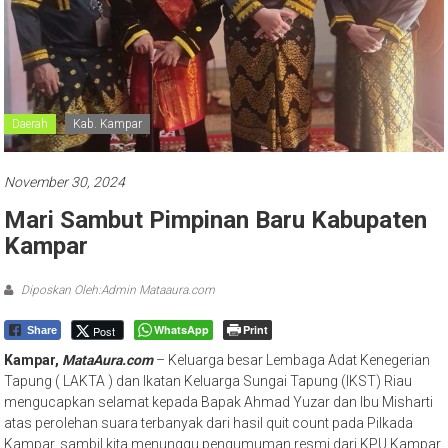
Daerah
Kab. Kampar
November 30, 2024
Mari Sambut Pimpinan Baru Kabupaten
Kampar
Diposkan Oleh:Admin Mataaura.com
WhatsApp
Print
Post
Share
Kampar,
MataAura.com
– Keluarga besar Lembaga Adat Kenegerian
Tapung ( LAKTA ) dan Ikatan Keluarga Sungai Tapung (IKST) Riau
mengucapkan selamat kepada Bapak Ahmad Yuzar dan Ibu Misharti
atas perolehan suara terbanyak dari hasil quit count pada Pilkada
Kampar, sambil kita menunggu pengumuman resmi dari KPU Kampar,