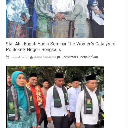
Staf Ahli Bupati Hadiri Seminar The Women’s Catalyst di
Politeknik Negeri Bengkalis
pada
Juli 4, 2025
Ainul Umaiyah
Komentar Dinonaktifkan
Staf
Ahli
Bupati
Hadiri
Seminar
The
Women’s
Catalyst
di
Politeknik
Negeri
Bengkalis