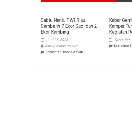
Sabtu Nanti, PWI Riau
Kabar Gem
Sembelih 7 Ekor Sapi dan 2
Kampar Tu
Ekor Kambing
Kegiatan R
Juni 28, 2023
Desember 
Admin Mataaura.com
Komentar D
pada
Komentar Dinonaktifkan
Sabtu
Nanti,
PWI
Riau
Sembelih
7
Ekor
Sapi
dan
2
Ekor
Kambing