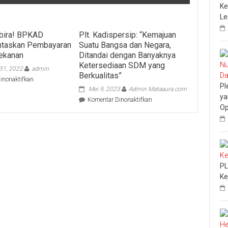
Ke
L
bira! BPKAD
Plt. Kadispersip: “Kemajuan
ntaskan Pembayaran
Suatu Bangsa dan Negara,
ekanan
Ditandai dengan Banyaknya
Ketersediaan SDM yang
31, 2022
admin
Berkualitas”
pada
inonaktifkan
Pl
Kabar
Mei 9, 2023
Admin Mataaura.com
ya
Gembira!
pada
Komentar Dinonaktifkan
BPKAD
Op
Plt.
Kampar
Kadispersip:
Tuntaskan
“Kemajuan
Pembayaran
Suatu
Kegiatan
Bangsa
Rekanan
dan
Negara,
PL
Ditandai
Ke
dengan
Banyaknya
Ketersediaan
SDM
yang
Berkualitas”