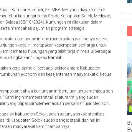
 Bupati Kampar Hambali, SE, MBA, MH yang diwakili oleh Pj
enyambut kunjungan kerja Sekda Kabupaten Solok, Medison,
r, Selasa (08/10/2024). Kunjungan ini dilakukan dalam
 serta membahas sejumlah program strategis.
i atas kunjungan ini dan menekankan pentingnya sinergi
unjungan kerja ini merupakan kesempatan berharga untuk
 Kami berharap hubungan yang telah terjalin melalui berbagai
rus ditingkatkan,” ungkap Ramlah.
katkan kerja sama di berbagai sektor antara Kabupaten
tumbuhan ekonomi dan kesejahteraan masyarakat di kedua
yampaikan bahwa kunjungan ini bertujuan untuk menjaga dan
 “Kami ingin mempererat tali silaturahmi yang sudah
n yang dapat diimplementasikan bersama,” ujar Medison.
paian Kabupaten Solok, salah satunya terkait stabilitas
flasi di Kabupaten Solok sudah sangat stabil, dan hal ini
B
hteraan masyarakat kami,” tambahnya.
E