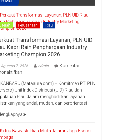
Riau
Kampar
“Lomang”
Daerah
Perusahaan
Riau
erkuat Transformasi Layanan, PLN UID
iau Kepri Raih Penghargaan Industry
arketing Champion 2026
Komentar
Agustus 7, 2026
admin
pada
nonaktifkan
Perkuat
KANBARU (Mataaura.com) – Komitmen PT. PLN
Transformasi
ersero) Unit Induk Distribusi (UID) Riau dan
Layanan,
pulauan Riau dalam menghadirkan layanan
PLN
listrikan yang andal, mudah, dan berorientasi
UID
Riau
lengkapnya
Kepri
Raih
Penghargaan
Industry