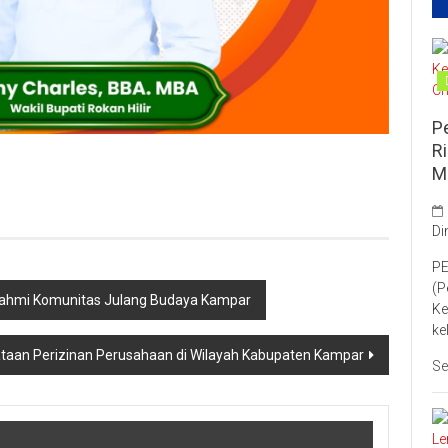
P
R
M
Di
PE
(P
rrahmi Komunitas Julang Budaya Kampar
Ke
ke
aan Perizinan Perusahaan di Wilayah Kabupaten Kampar
Se