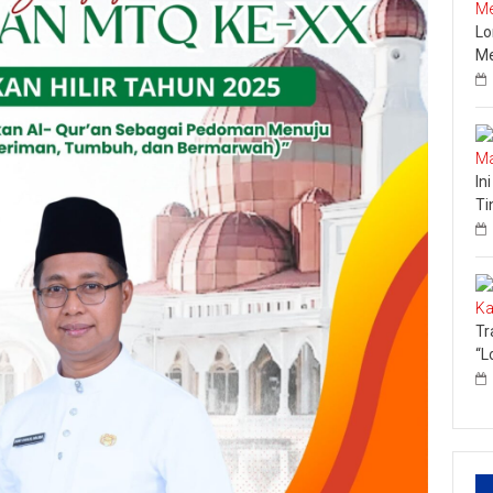
Lo
Me
In
Ti
Tr
“L