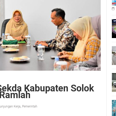
Sekda Kabupaten Solok
a Ramlah
unjungan Kerja
,
Pemerintah