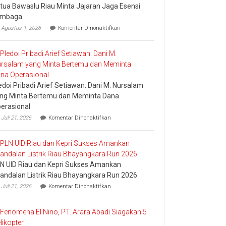
tua Bawaslu Riau Minta Jajaran Jaga Esensi
Marketing
embaga
Champion
pada
2026
Agustus 1, 2026
Komentar Dinonaktifkan
Ketua
Bawaslu
Riau
Minta
Jajaran
Jaga
Esensi
edoi Pribadi Arief Setiawan: Dani M. Nursalam
Lembaga
ng Minta Bertemu dan Meminta Dana
erasional
pada
Juli 21, 2026
Komentar Dinonaktifkan
Pledoi
Pribadi
Arief
Setiawan:
Dani
N UID Riau dan Kepri Sukses Amankan
M.
Nursalam
andalan Listrik Riau Bhayangkara Run 2026
yang
pada
Juli 21, 2026
Komentar Dinonaktifkan
Minta
PLN
Bertemu
UID
dan
Riau
Meminta
dan
Dana
Kepri