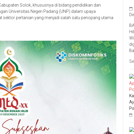
bupaten Solok, khususnya di bidang pendidikan dan
engan Universitas Negeri Padang (UNP) dalam upaya
Di
t sektor pertanian yang menjadi salah satu penopang utama
BA
Hi
Wi
di
Ba
Se
Ka
Aj
Po