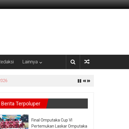
edaksi
Lainnya
yata
Berita Terpoluper
Final Omputaka Cup VI
Pertemukan Laskar Omputaka