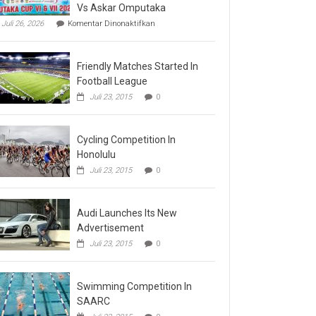
Vs Askar Omputaka
pada
Juli 26, 2026
Komentar Dinonaktifkan
Final
Omputaka
Cup
Friendly Matches Started In
VI
Pertemukan
Football League
Laskar
Juli 23, 2015
0
Omputaka
Vs
Askar
Omputaka
Cycling Competition In
Honolulu
Juli 23, 2015
0
Audi Launches Its New
Advertisement
Juli 23, 2015
0
Swimming Competition In
SAARC