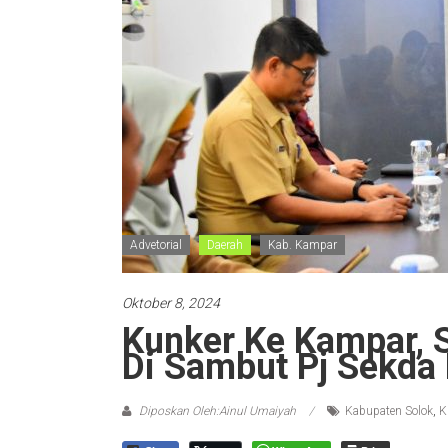
Advetorial
Daerah
Kab. Kampar
Oktober 8, 2024
Kunker Ke Kampar, 
Di Sambut Pj Sekd
Diposkan Oleh:Ainul Umaiyah
Kabupaten Solok
,
K