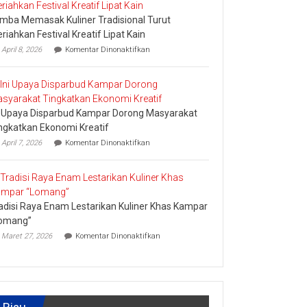
Nominasi
mba Memasak Kuliner Tradisional Turut
Ajang
API
riahkan Festival Kreatif Lipat Kain
Award
pada
April 8, 2026
Komentar Dinonaktifkan
2026,
Lomba
Kadis
Memasak
Parbud
Kuliner
Apresiasi
Tradisional
Pokdarwis
Turut
i Upaya Disparbud Kampar Dorong Masyarakat
Meriahkan
Festival
ngkatkan Ekonomi Kreatif
Kreatif
pada
April 7, 2026
Komentar Dinonaktifkan
Lipat
Ini
Kain
Upaya
Disparbud
Kampar
Dorong
adisi Raya Enam Lestarikan Kuliner Khas Kampar
Masyarakat
Tingkatkan
omang”
Ekonomi
pada
Maret 27, 2026
Komentar Dinonaktifkan
Kreatif
Tradisi
Raya
Enam
Lestarikan
Kuliner
Khas