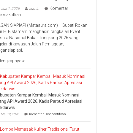
Komentar
Juli 1, 2026
admin
pada
nonaktifkan
Bupati
GAN SIAPIAPI (Mataaura.com) – Bupati Rokan
Rokan
lir H. Bistamam menghadiri rangkaian Event
Hilir
sata Nasional Bakar Tongkang 2026 yang
Bistamam
gelar di kawasan Jalan Perniagaan,
Hadiri
gansiapiapi,
Event
Nasional
lengkapnya
Bakar
Tongkang
2026
bupaten Kampar Kembali Masuk Nominasi
ang API Award 2026, Kadis Parbud Apresiasi
kdarwis
pada
Mei 19, 2026
Komentar Dinonaktifkan
Kabupaten
Kampar
Kembali
Masuk