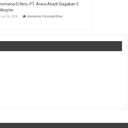
Operasional
nomena El Nino, PT. Arara Abadi Siagakan 5
Sukses
Amankan
likopter
Keandalan
pada
Juli 16, 2026
Komentar Dinonaktifkan
Listrik
Fenomena
Riau
El
Bhayangkara
Nino,
Run
PT.
2026
Arara
Abadi
Siagakan
5
Helikopter