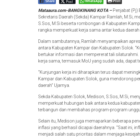
WhatsApp
Print
Post
Share
Mataaura.com-BANGKINANG KOTA –
Penjabat (Pj)
Sekretaris Daerah (Sekda) Kampar Ramlah, M.Si, m
S.Sos, M.Si beserta rombongan di Kabupaten Kampa
rangka memperkuat kerja sama antar kedua daerah
Dalam sambutannya, Ramlah menyampaikan apresias
antara Kabupaten Kampar dan Kabupaten Solok. “K
bertukar informasi dan mempererat tali silaturahmi.
kerja sama, termasuk MoU yang sudah ada, dapat te
“Kunjungan kerja ini diharapkan terus dapat mening
Kampar dan Kabupaten Solok, guna mendorong per
daerah” Ujarnya.
Sekda Kabupaten Solok, Medison, S.Sos, M.Si, men
memperkuat hubungan baik antara kedua kabupaten.
terbangun dan membahas program-program unggula
Selain itu, Medison juga memaparkan beberapa penca
inflasi yang berhasil dicapai daerahnya. “Saat ini, in
menjadi salah satu prioritas dalam menjaga keseja