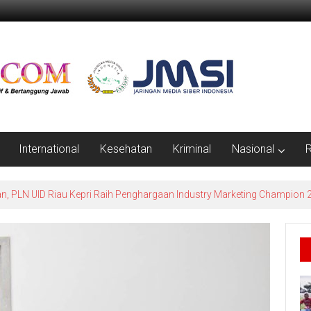
International
Kesehatan
Kriminal
Nasional
R
erlindungan Petani dan Nelayan, Ramli: Harus Jadi Perda Berdampak N