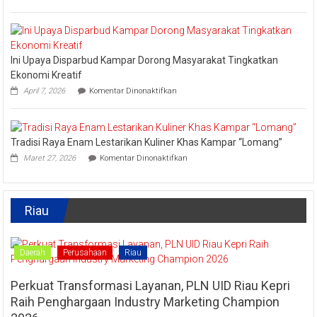
Lomba
Kadis
Memasak
Parbud
Kuliner
Apresiasi
Tradisional
Pokdarwis
Turut
Ini Upaya Disparbud Kampar Dorong Masyarakat Tingkatkan
Meriahkan
Festival
Ekonomi Kreatif
Kreatif
pada
April 7, 2026
Komentar Dinonaktifkan
Lipat
Ini
Kain
Upaya
Disparbud
Kampar
Tradisi Raya Enam Lestarikan Kuliner Khas Kampar “Lomang”
Dorong
pada
Masyarakat
Maret 27, 2026
Komentar Dinonaktifkan
Tradisi
Tingkatkan
Raya
Ekonomi
Enam
Kreatif
Lestarikan
Riau
Kuliner
Khas
Kampar
“Lomang”
Daerah
Perusahaan
Riau
Perkuat Transformasi Layanan, PLN UID Riau Kepri
Raih Penghargaan Industry Marketing Champion