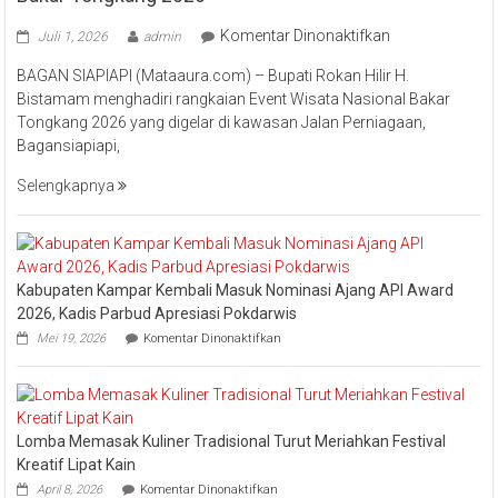
pada
Komentar Dinonaktifkan
Juli 1, 2026
admin
Bupati
BAGAN SIAPIAPI (Mataaura.com) – Bupati Rokan Hilir H.
Rokan
Bistamam menghadiri rangkaian Event Wisata Nasional Bakar
Hilir
Tongkang 2026 yang digelar di kawasan Jalan Perniagaan,
Bistamam
Bagansiapiapi,
Hadiri
Event
Selengkapnya
Nasional
Bakar
Tongkang
2026
Kabupaten Kampar Kembali Masuk Nominasi Ajang API Award
2026, Kadis Parbud Apresiasi Pokdarwis
pada
Mei 19, 2026
Komentar Dinonaktifkan
Kabupaten
Kampar
Kembali
Masuk
Nominasi
Lomba Memasak Kuliner Tradisional Turut Meriahkan Festival
Ajang
API
Kreatif Lipat Kain
Award
pada
April 8, 2026
Komentar Dinonaktifkan
2026,