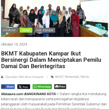
Advetorial
Daerah
Kab. Kampar
Oktober 15, 2024
BKMT Kabupaten Kampar Ikut
Bersinergi Dalam Menciptakan Pemilu
Damai Dan Berintegritas
Diposkan Oleh:Ainul Umaiyah
BKMT
,
Pemerintah
,
Pemilu
WhatsApp
Print
Post
Share
Mataaura.com-BANGKINANG KOTA –
Dalam rangka ikut mendukung
kelancaran dan transparansi serta pencegahan terjadinya
pelanggaran oleh masyarakat pada Pemilihan Serentak Gubernur dan