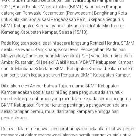
Wakil Gubernur Riau serta Bupati dan Wakil Bupati Kampar tahun
2024, Badan Kontak Majelis Taklim (BKMT) Kabupaten Kampar
datangkan Panwaslu Kecamatan (Panwascam) Bangkinang Kota
untuk lakukan Sosialisasi Pengawasan Pemilu kepada pengurus
BKMT Kabupaten Kampar yang dilaksanakan di Aula Mini Kantor
Kemenag Kabupaten Kampar, Selasa (15/10).
Pada Kegiatan sosialisasi ini secara langsung Refrizal Hendra, ST,MM
selaku Panwaslu Bangkinang Kota Devisi Pencegahan, Partisipasi
Masyarakat, Dan Hubungan Masyarakat (P2H) yang didampingi oleh
Ambar Rustantini, SH selakil Wakil Ketua IV BKMT Kabupaten Kampar
dan Dr. Mardiana Sekretaris BKMT Kabupaten Kampar berikan materi
dan penjelasan kepada seluruh Pengurus BKMT Kabupaten Kampar.
Dikatakan oleh Ambar bahwa Tujuan utama BKMT Kabupaten
Kampar adakan sosialisasi ini Bagi para pengurus adalah untuk
memberikan pemahaman yang mendalam kepada semua pengurus
BKMT Kabupaten Kampar tentang pentingnya pengawasan dalam
setiap tahapan pemilu, mulai dari tahap kampanye hingga hari
pencoblosan.
Refrizal dalam mengawali pengarahannya menekankan “bahwa peran
masyarakat dalam mengawasi jalannya pemilu sangat krusial untuk