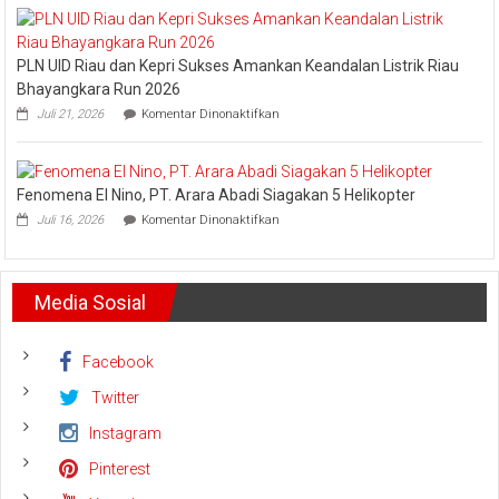
Arief
Setiawan:
Dani
PLN UID Riau dan Kepri Sukses Amankan Keandalan Listrik Riau
M.
Nursalam
Bhayangkara Run 2026
yang
pada
Juli 21, 2026
Komentar Dinonaktifkan
Minta
PLN
Bertemu
UID
dan
Riau
Meminta
dan
Dana
Fenomena El Nino, PT. Arara Abadi Siagakan 5 Helikopter
Kepri
Operasional
pada
Sukses
Juli 16, 2026
Komentar Dinonaktifkan
Fenomena
Amankan
El
Keandalan
Nino,
Listrik
PT.
Riau
Media Sosial
Arara
Bhayangkara
Abadi
Run
Siagakan
2026
5
Facebook
Helikopter
Twitter
Instagram
Pinterest