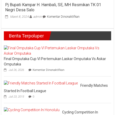
Desak
Pj Bupati Kampar H. Hambali, SE, MH Resmikan TK 01
Pemprov
Negri Desa Salo
Anggarka
Beasiswa
pada
Maret 8, 2024
admin
Komentar Dinonaktifkan
untuk
Pj
Dosen
Bupati
Kampar
Berita Terpoluper
H.
Hambali,
SE,
MH
Resmikan
TK
Final Omputaka Cup VI Pertemukan Laskar Omputaka Vs Askar
01
Omputaka
Negri
pada
Juli 26, 2026
Komentar Dinonaktifkan
Desa
Final
Salo
Omputaka
Cup
VI
Friendly Matches
Pertemukan
Started In Football League
Laskar
Juli 23, 2015
0
Omputaka
Vs
Askar
Omputaka
Cycling Competition In