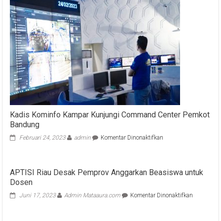
Kadis Kominfo Kampar Kunjungi Command Center Pemkot
Bandung
pada
Februari 24, 2023
admin
Komentar Dinonaktifkan
Kadis
Kominfo
Kampar
APTISI Riau Desak Pemprov Anggarkan Beasiswa untuk
Kunjungi
Dosen
Command
Center
pada
Juni 17, 2023
Admin Mataaura.com
Komentar Dinonaktifkan
Pemkot
APTISI
Bandung
Riau