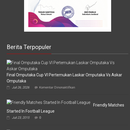
Berita Terpopuler
Final Omputaka Cup VI Pertemukan Laskar Omputaka Vs Askar
Omputaka
pada
Juli 26, 2026
Komentar Dinonaktifkan
Final
Omputaka
Cup
VI
Friendly Matches
Pertemukan
Started In Football League
Laskar
Juli 23, 2015
0
Omputaka
Vs
Askar