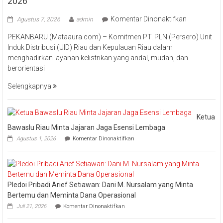
2026
pada
Komentar Dinonaktifkan
Agustus 7, 2026
admin
Perkuat
PEKANBARU (Mataaura.com) – Komitmen PT. PLN (Persero) Unit
Transforma
Induk Distribusi (UID) Riau dan Kepulauan Riau dalam
Layanan,
menghadirkan layanan kelistrikan yang andal, mudah, dan
PLN
berorientasi
UID
Riau
Selengkapnya
Kepri
Raih
Pengharga
Ketua
Industry
Bawaslu Riau Minta Jajaran Jaga Esensi Lembaga
Marketing
pada
Agustus 1, 2026
Komentar Dinonaktifkan
Champion
Ketua
Bawaslu
2026
Riau
Minta
Jajaran
Pledoi Pribadi Arief Setiawan: Dani M. Nursalam yang Minta
Jaga
Esensi
Bertemu dan Meminta Dana Operasional
Lembaga
pada
Juli 21, 2026
Komentar Dinonaktifkan
Pledoi
Pribadi